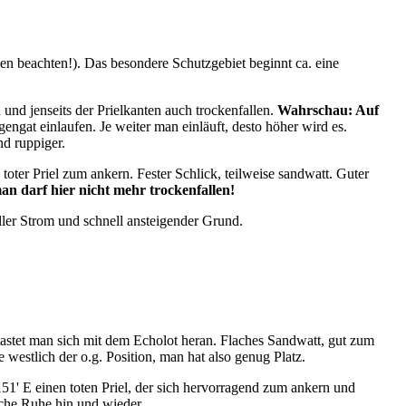
n beachten!). Das besondere Schutzgebiet beginnt ca. eine
und jenseits der Prielkanten auch trockenfallen.
Wahrschau: Auf
ngat einlaufen. Je weiter man einläuft, desto höher wird es.
nd ruppiger.
 toter Priel zum ankern. Fester Schlick, teilweise sandwatt. Guter
man darf hier nicht mehr trockenfallen!
eller Strom und schnell ansteigender Grund.
astet man sich mit dem Echolot heran. Flaches Sandwatt, gut zum
westlich der o.g. Position, man hat also genug Platz.
51' E einen toten Priel, der sich hervorragend zum ankern und
iche Ruhe hin und wieder.