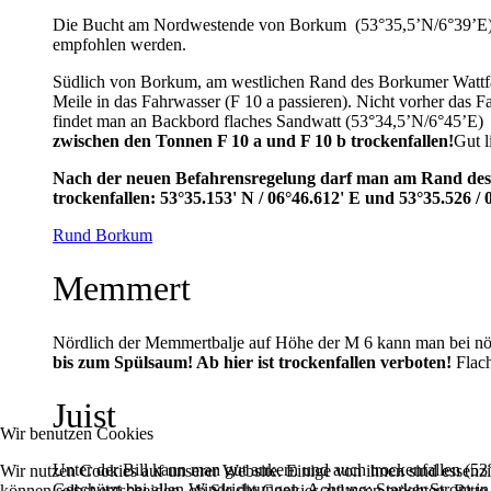
Die Bucht am Nordwestende von Borkum (53°35,5’N/6°39’E) ist
empfohlen werden.
Südlich von Borkum, am westlichen Rand des Borkumer Wattfah
Meile in das Fahrwasser (F 10 a passieren). Nicht vorher das F
findet man an Backbord flaches Sandwatt (53°34,5’N/6°45’E) 
zwischen den Tonnen F 10 a und F 10 b trockenfallen!
Gut l
Nach der neuen Befahrensregelung darf man am Rand des B
trockenfallen: 53°35.153' N / 06°46.612' E und 53°35.526 / 
Rund Borkum
Memmert
Nördlich der Memmertbalje auf Höhe der M 6 kann man bei nör
bis zum Spülsaum! Ab hier ist trockenfallen verboten!
Flach
Juist
Wir benutzen Cookies
Unter der Bill kann man gut ankern und auch trockenfallen (53
Wir nutzen Cookies auf unserer Website. Einige von ihnen sind essenzi
Geschützt bei allen Windrichtungen. Achtung: Starker Strom in 
können selbst entscheiden, ob Sie die Cookies zulassen möchten. Bitte