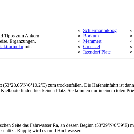
Schiermonnikoog
und Tipps zum Ankern
Borkum
weise, Ergänzungen,
Memmert
taktformular
mit.
Greetsiel
Itzendorf Plate
 (53°28,05’N/6°10,2’E) zum trockenfallen. Die Hafeneinfahrt ist dann 
ve. Kielboote finden hier keinen Platz. Sie könnten nur in einem toten P
dischen Seite das Fahrwasser Ra, an dessen Beginn (53°29’N/6°39’E) ma
ngeschützt. Ruppig wird es rund Hochwasser.