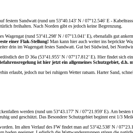
uf festem Sandwatt (rund um 53°40.143' N / 07°12.546' E - Kabeltrasse
türlich freihalten. Nach Norden gibt es jedoch keine Begrenzung.
s Wagengat (rund 53°41.298' N / 07°13.041' E), ebenafalls gut ankern 
reste einer Flak-Stellung!
Man kann hier auch weiter ins beprickte Wage
eiter drin im Wagengatt festes Sandwatt. Gut bei Südwind, bei Nordwi
rdöstlich der D 36a (53°41.955’ N / 07°17.812’ E). Hier findet sich ein
fahrensregelung ist hier jetzt ein allgemeines Schutzgebiet, d.h. 
terhin erlaubt, jedoch nur bei ruhigem Wetter ratsam. Harter Sand, schn
ockenfallen werden (rund um 53°43.177' N / 07°21.959' E). Am besten t
ruhig und geschützt. Das Besondere Schutzgebiet beginnt erst 1/3 Meile 
worden. Im alten Verlauf des FW findet man auf 53°42.538' N / 07°23.1
 zum baden geeignet. Lediglich die Wattwandergruppen stören die natürl