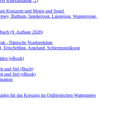
WB wateralmanak, 2)
einen Kreuzern und Motor und Segel
rderney, Baltrum, Spiekeroog, Langeoog, Wangerooge
nbuch
(9. Auflage
2020)
rrak - Dänische Nordseeküste
nd, Terschelling, Ameland, Schiermonnikoog
riden (eBook)
it und Siel (Buch)
it und Siel (eBook)
igation
tfaden für das Kreuzen im Ostfriesischen Wattenmeer