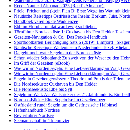
Wateralmanak 2 2025: Vaargegevens Nederland - België (AN
Reeds Nautical Almanac 2025 (Reed's Almanac)
Priele, Pricken und (k)ein Plan B: Erste Wege ins Watt mit kl
Nautische Reisetipps Ostfriesische Inseln: Borkum, Juist, No
Handboek varen op de Waddenzee
Ebb un Flood… un dat ward ewig so blieben
Törnführer Nordseeküste 1: Cuxhaven bis Den Helder
Tasche
Gezeiten-Navigation & Co.: Das Praxis-Handbuch
Sportbootkarten-Berichtigung Satz 6 (2019): Limfjord - Skage
Nautische Reisetipps Watteninseln Niederlande: Texel, Vliela
Da geht noch watt: Segeln an der Nordseeküste
Schon wieder Schottland: Zu zweit von der Weser zu den Heb
Im Griff der Gezeiten (eBook)
Wie wir im Norden segeln: Eine Liebeserklärung an Watt, Geze
Wie wir im Norden segeln: Eine Liebeserklärung an Watt, Geze
Segeln in Gezeitengewässern: Theorie und Praxis der Tidennav
Die Nordseeküste: Cuxhaven bis Den Helder
Die Nordseeküste: Elbe bis Sylt
Segeln im Watt: Als Wattstrieker des 21. Jahrhunderts. Ein Lei
Nordsee-Blicke: Eine Segelreise im Gezeitenmeer
Ostfriesland rund: Segeln um die Ostfriesische Halbinsel
Hafenhandbuch Nordsee
Revierführer Nordsee
Seemannschaft im Tidenrevier