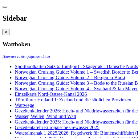
Sidebar
×
Wattboken
Hinweise zu den folgenden Links
Sportbootkarten Satz 6: Limfjord - Skagerrak - Dänische Nor
Norwegian Cruising Guide: Volume 1 – Swedish Border to Be
Norwegian Cruising Guide: Volume 2 – Bergen to Bodø
Norwegian Cruising Guide: Volume 3 – Bodø to the Russian B
Norwegian Cruising Guide: Volume 4 – Svalbard & Jan Maye
Einzelkarte Nord-Ostsee-Kanal 2026
Törnführer Holland 1: Zeeland und die südlichen Provinzen
Wattwege
Gezeitenkalender 2026: Hoch- und Niedrigwasserzeiten für die
Wasser, Wellen, Wind und Watt
Gezeitenkalender 2025: Hoch- und Niedrigwasserzeiten für die
Gezeitentafeln Europäische Gewässer 2025
Wateralmanak 1 2025/2026: Regelwerk für Binnenschifffahr