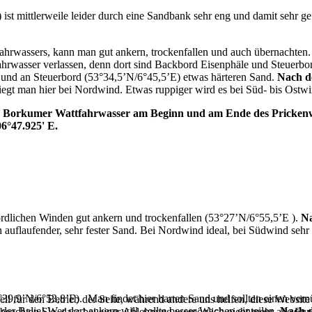
 mittlerweile leider durch eine Sandbank sehr eng und damit sehr ge
rwassers, kann man gut ankern, trockenfallen und auch übernachten. 
ahrwasser verlassen, denn dort sind Backbord Eisenphäle und Steuerbor
und an Steuerbord (53°34,5’N/6°45,5’E) etwas härteren Sand.
Nach d
iegt man hier bei Nordwind. Etwas ruppiger wird es bei Süd- bis Ost
orkumer Wattfahrwasser am Beginn und am Ende des Prickenweges 
06°47.925' E.
dlichen Winden gut ankern und trockenfallen (53°27’N/6°55,5’E ).
Na
 auflaufender, sehr fester Sand. Bei Nordwind ideal, bei Südwind sehr 
°39,9’N/6°53,8’E). Man findet hier harten Sand und sollten einen vernü
ell für den Betrieb der Seite, während andere uns helfen, diese Websit
der Balje! Wer dort ankern will, sollte besser Wachen einteilen.
Nach d
 beachten Sie, dass bei einer Ablehnung womöglich nicht mehr alle Funk