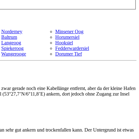
Norderney
Minsener Oog
Baltrum
Horumersiel
Langeoog
Hooksiel
Spiekeroog
Fedderwardersiel
Wangerooge
Dorumer Tief
zwar gerade noch eine Kabellänge entfernt, aber da der kleine Hafen
riel (53°27,7’N/6°11,8’E) ankern, dort jedoch ohne Zugang zur Insel
n sehr gut ankern und trockenfallen kann. Der Untergrund ist etwas