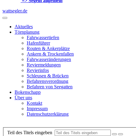
=> Segeln allgemein
wattsegler.de
Aktuelles
Törnplanung
Fahrwassertiefen
Hafenführer
Routen & Ankerplätze
Ankern & Trockenfallen
Fahrwasseränderungen
Reviermeldungen
Revierinfos
Schleusen & Brücken
Befahrensverordnung
Befahren von Seegatten
Bokenschapp
Über uns
Kontakt
Impressum
Datenschutzerklärung
Teil des Titels eingeben