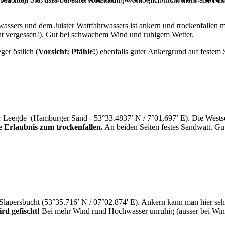
ssers und dem Juister Wattfahrwassers ist ankern und trockenfallen mö
ht vergessen!). Gut bei schwachem Wind und ruhigem Wetter.
er östlich (
Vorsicht: Pfähle!
) ebenfalls guter Ankergrund auf festem S
r Leegde (Hamburger Sand - 53°33.4837’ N / 7°01,697’ E). Die Westseite 
e Erlaubnis zum trockenfallen.
An beiden Seiten festes Sandwatt. Gu
e Slapersbucht (53°35.716’ N / 07°02.874' E). Ankern kann man hier seh
rd gefischt!
Bei mehr Wind rund Hochwasser unruhig (ausser bei Win