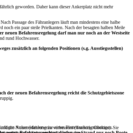
fährlich geworden. Daher kann dieser Ankerplatz nicht mehr
Nach Passage des Fähranlegers läuft man mindestens eine halbe
d noch ein paar steile Prielkanten. Nach der besagten halben Meile
er neuen Befahrensregelung darf man nur noch an der Westseite
wind rund Hochwasser.
zusätzlich an folgenden Positionen (s.g. Ausstiegsstellen)
ch der neuen Befahrensregelung reicht die Schutzgebietszone
ruppig.
nftigen Anker (idealerweise einen Plattenanker) mitbringen.
e und die Nutzererfahrung zu verbessern (Tracking Cookies). Sie
er neuen Befahrensregelung dürfen am Strand nur noch Boote
tionalitäten der Seite zur Verfügung stehen.