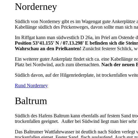
Norderney
Südlich von Norderney gibt es im Wagengat gute Ankerplätze a
Kabellänge südlich des Prickenweges, davon sollte man sich na
Im Riffgat kann man südwestlich D 26a, im Priel am Ostende de
Position 53°41.155' N / 07.13.298' E befinden sich die Stein
Wahrschau an den Prielkanten!
Zunächst festerer Schlick, w
Ein weiterer guter Ankerplatz findet sich ca. eine Kabellänge no
Platz bei Nordwind, auch zum übernachten.
Nach der neuen Be
Südlich davon, auf der Hilgenriederplate, ist trockenfallen wei
Rund Norderney
Baltrum
Südlich des Hafens Baltrum kann ebenfalls auf festem Sand tr
trockenfallen geeignet. Außer bei Südwind liegt man hier sehr 
Das Baltrumer Wattfahrwasser ist deutlich nach Süden verlegt 
trockenfallen eignet. Fester Sand, flach auslaufend. Auch gut