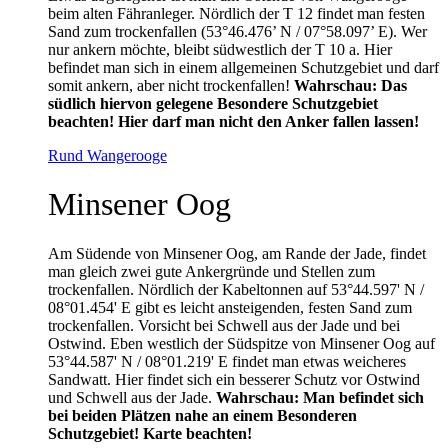
beim alten Fähranleger. Nördlich der T 12 findet man festen
Sand zum trockenfallen (53°46.476’ N / 07°58.097’ E). Wer
nur ankern möchte, bleibt südwestlich der T 10 a. Hier
befindet man sich in einem allgemeinen Schutzgebiet und darf
somit ankern, aber nicht trockenfallen!
Wahrschau: Das
südlich hiervon gelegene Besondere Schutzgebiet
beachten! Hier darf man nicht den Anker fallen lassen!
Rund Wangerooge
Minsener Oog
Am Südende von Minsener Oog, am Rande der Jade, findet
man gleich zwei gute Ankergründe und Stellen zum
trockenfallen. N
ördlich der Kabeltonnen auf 53°44.597' N /
08°01.454' E gibt es leicht ansteigenden, festen Sand zum
trockenfallen. Vorsicht bei Schwell aus der Jade und bei
Ostwind. Eben westlich der Südspitze von Minsener Oog auf
53°44.587' N / 08°01.219' E findet man etwas weicheres
Sandwatt. Hier findet sich ein besserer Schutz vor Ostwind
und Schwell aus der Jade.
Wahrschau: Man befindet sich
bei beiden Plätzen nahe an einem Besonderen
Schutzgebiet! Karte beachten!