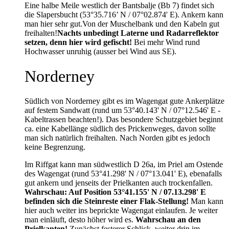
Eine halbe Meile westlich der Bantsbalje (Bb 7) findet sich
die Slapersbucht (53°35.716’ N / 07°02.874' E). Ankern kann
man hier sehr gut.
Von der Muschelbank und den Kabeln gut
freihalten!
Nachts unbedingt Laterne und Radarreflektor
setzen, denn hier wird gefischt!
Bei mehr Wind rund
Hochwasser unruhig (ausser bei Wind aus SE).
Norderney
Südlich von Norderney gibt es im Wagengat gute Ankerplätze
auf festem Sandwatt (rund um 53°40.143' N / 07°12.546' E -
Kabeltrassen beachten!). Das besondere Schutzgebiet beginnt
ca. eine Kabellänge südlich des Prickenweges, davon sollte
man sich natürlich freihalten. Nach Norden gibt es jedoch
keine Begrenzung.
Im Riffgat kann man südwestlich D 26a, im Priel am Ostende
des Wagengat (rund 53°41.298' N / 07°13.041' E), ebenafalls
gut ankern und jenseits der Prielkanten auch trockenfallen.
Wahrschau: Auf Position 53°41.155' N / 07.13.298' E
befinden sich die Steinreste einer Flak-Stellung!
Man kann
hier auch weiter ins beprickte Wagengat einlaufen. Je weiter
man einläuft, desto höher wird es.
Wahrschau an den
Prielkanten!
Zunächst festerer Schlick, weiter drin im