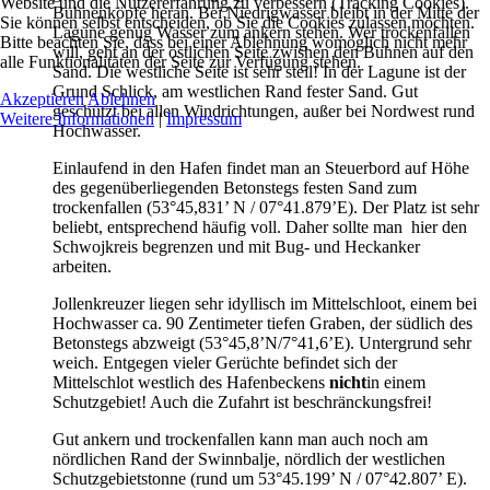
Website und die Nutzererfahrung zu verbessern (Tracking Cookies).
Buhnenköpfe heran. Bei Niedrigwasser bleibt in der Mitte der
Sie können selbst entscheiden, ob Sie die Cookies zulassen möchten.
Lagune genug Wasser zum ankern stehen. Wer trockenfallen
Bitte beachten Sie, dass bei einer Ablehnung womöglich nicht mehr
will, geht an der östlichen Seite zwishen den Buhnen auf den
alle Funktionalitäten der Seite zur Verfügung stehen.
Sand. Die westliche Seite ist sehr steil! In der Lagune ist der
Grund Schlick, am westlichen Rand fester Sand. Gut
Akzeptieren
Ablehnen
geschützt bei allen Windrichtungen, außer bei Nordwest rund
Weitere Informationen
|
Impressum
Hochwasser.
Einlaufend in den Hafen findet man an Steuerbord auf Höhe
des gegenüberliegenden Betonstegs festen Sand zum
trockenfallen (53°45,831’ N / 07°41.879’E). Der Platz ist sehr
beliebt, entsprechend häufig voll. Daher sollte man hier den
Schwojkreis begrenzen und mit Bug- und Heckanker
arbeiten.
Jollenkreuzer liegen sehr idyllisch im Mittelschloot, einem bei
Hochwasser ca. 90 Zentimeter tiefen Graben, der südlich des
Betonstegs abzweigt (53°45,8’N/7°41,6’E). Untergrund sehr
weich. Entgegen vieler Gerüchte befindet sich der
Mittelschlot westlich des Hafenbeckens
nicht
in einem
Schutzgebiet! Auch die Zufahrt ist beschränckungsfrei!
Gut ankern und trockenfallen kann man auch noch am
nördlichen Rand der Swinnbalje, nördlich der westlichen
Schutzgebietstonne (rund um 53°45.199’ N / 07°42.807’ E).