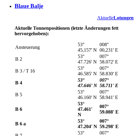
Blaue Balje
Aktuelle
Lotungen
Aktuelle Tonnenpositionen (letzte Änderungen fett
hervorgehoben):
53°
008°
Ansteuerung
45,157' N
00,231' E
53°
007°
B 2
47.726' N
58.072' E
53°
007°
B 3 / T 16
46.585' N
58.830' E
53°
007°
B 4
47.646' N
58.711' E
53°
007°
B 5
46.160' N
58.941' E
53°
007°
B 6
47.461'
59.088' E
N
53°
007°
B 6 a
47.204' N
59.298' E
53°
007°
B 7