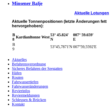
Minsener Balje
Aktuelle Lotungen
Aktuelle Tonnenpositionen (letzte Änderungen fett
hervorgehoben):
B
53° 45.824'
007° 59.659'
Kardianltonne West
8
N
E
B
53°45,7871'N
007°59,5592'E
9
Aktuelles
Befahrensverordnung
Sicheres Befahren der Seegatten
Häfen
Routen
Fahrwassertiefen
Fahrwasseränderungen
Revierinfos
Reviermeldungen
Schleusen & Brücken
Kontakt