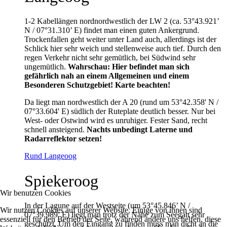
1-2 Kabellängen nordnordwestlich der LW 2 (ca. 53°43.921’
N / 07°31.310’ E) findet man einen guten Ankergrund.
Trockenfallen geht weiter unter Land auch, allerdings ist der
Schlick hier sehr weich und stellenweise auch tief. Durch den
regen Verkehr nicht sehr gemütlich, bei Südwind sehr
ungemütlich.
Wahrschau: Hier befindet man sich
gefährlich nah an einem Allgemeinen und einem
Besonderen Schutzgebiet! Karte beachten!
Da liegt man nordwestlich der A 20 (rund um 53°42.358' N /
07°33.604' E) südlich der Ruteplate deutlich besser. Nur bei
West- oder Ostwind wird es unruhiger. Fester Sand, recht
schnell ansteigend.
Nachts unbedingt Laterne und
Radarreflektor setzen!
Rund Langeoog
Spiekeroog
Wir benutzen Cookies
In der Lagune auf der Westseite (um 53°45.846’ N /
Wir nutzen Cookies auf unserer Website. Einige von ihnen sind
07°39.989’ E) liegt man trotz der Nähe zum Seegatt sehr
essenziell für den Betrieb der Seite, während andere uns helfen, diese
geschützt. Um den Eingang zu finden muss man dicht an die