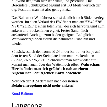
Südwind liegt man hier sehr ruhig und geschützt. Das
Besondere Schutzgebiet beginnt erst 1/3 Meile westlich der
o.g. Position, man hat also genug Platz.
Das Baltrumer Wattfahrwasser ist deutlich nach Süden verlegt
worden. Im alten Verlauf des FW findet man auf 53°42.538'
N / 07°23.151' E einen toten Priel, der sich hervorragend zum
ankern und trockenfallen eignet. Fester Sand, flach
auslaufend. Auch gut zum baden geeignet. Lediglich die
Wattwandergruppen stören die natürliche Ruhe hin und
wieder.
Südsüdwestlich der Tonne B 24 in der Baltrumer Balje auf
dem festen Sand der Steinplate kann man trockenfallen
(53°42,5’N/7°26,25’E). Schwimmt man hier wieder auf,
kommt man auch über das Wattenhoch rüber.
Wahrschau:
Hier befindet man sich gefährlich nah an einem
Allgemeinen Schutzgebiet! Karte beachten!
Nördlich der B 24 darf man nach der
neuen
Befahrensregelung nicht mehr ankern!
Rund Baltrum
Langeoog