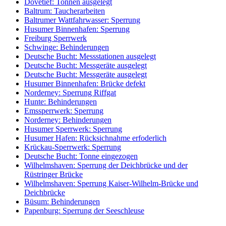
Dovetief: Tonnen ausgelegt
Baltrum: Taucherarbeiten
Baltrumer Wattfahrwasser: Sperrung
Husumer Binnenhafen: Sperrung
Freiburg Sperrwerk
Schwinge: Behinderungen
Deutsche Bucht: Messstationen ausgelegt
Deutsche Bucht: Messgeräte ausgelegt
Deutsche Bucht: Messgeräte ausgelegt
Husumer Binnenhafen: Brücke defekt
Norderney: Sperrung Riffgat
Hunte: Behinderungen
Emssperrwerk: Sperrung
Norderney: Behinderungen
Husumer Sperrwerk: Sperrung
Husumer Hafen: Rücksichnahme erfoderlich
Krückau-Sperrwerk: Sperrung
Deutsche Bucht: Tonne eingezogen
Wilhelmshaven: Sperrung der Deichbrücke und der
Rüstringer Brücke
Wilhelmshaven: Sperrung Kaiser-Wilhelm-Brücke und
Deichbrücke
Büsum: Behinderungen
Papenburg: Sperrung der Seeschleuse