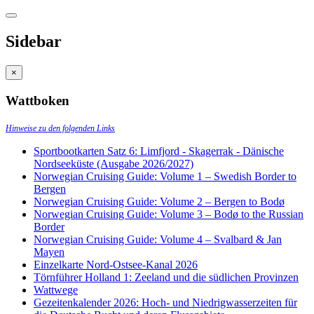
Sidebar
×
Wattboken
Hinweise zu den folgenden Links
Sportbootkarten Satz 6: Limfjord - Skagerrak - Dänische
Nordseeküste (Ausgabe 2026/2027)
Norwegian Cruising Guide: Volume 1 – Swedish Border to
Bergen
Norwegian Cruising Guide: Volume 2 – Bergen to Bodø
Norwegian Cruising Guide: Volume 3 – Bodø to the Russian
Border
Norwegian Cruising Guide: Volume 4 – Svalbard & Jan
Mayen
Einzelkarte Nord-Ostsee-Kanal 2026
Törnführer Holland 1: Zeeland und die südlichen Provinzen
Wattwege
Gezeitenkalender 2026: Hoch- und Niedrigwasserzeiten für