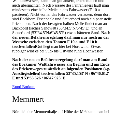
Wattfahrwassers, kann man gut ankern, trockenfallen und
auch übernachten. Nach Passage des Fähranlegers läuft man
mindestens eine halbe Meile in das Fahrwasser (F 10 a
passieren). Nicht vorher das Fahrwasser verlassen, denn dort
sind Backbord Eisenphäle und Steuerbord noch ein paar steile
Prielkanten. Nach der besagten halben Meile findet man an
Backbord flaches Sandwatt (53°34,5’N/6°45’E) und an
Steuerbord (53°34,5’N/6°45,5’E) etwas härteren Sand.
Nach
der neuen Befahrensregelung darf man nur noch an der
Westseite zwischen den Tonnen F 10 a und F 10 b
trockenfallen!
Gut liegt man hier bei Nordwind. Etwas
ruppiger wird es bei Süd- bis Ostwind rund Hochwasser.
Nach der neuen Befahrensregelung darf man am Rand
des Borkumer Wattfahrwasser am Beginn und am Ende
des Prickenweges zusätzlich an folgenden Positionen (s.g.
Ausstiegsstellen) trockenfallen: 53°35.153' N / 06°46.612'
E und 53°35.526 / 06°47.925' E.
Rund Borkum
Memmert
Nördlich der Memmertbalje auf Höhe der M 6 kann man bei