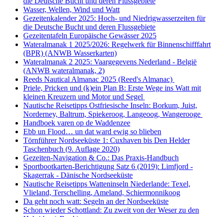
die Deutsche Bucht und deren Flussgebiete
Wasser, Wellen, Wind und Watt
Gezeitenkalender 2025: Hoch- und Niedrigwasserzeiten für
die Deutsche Bucht und deren Flussgebiete
Gezeitentafeln Europäische Gewässer 2025
Wateralmanak 1 2025/2026: Regelwerk für Binnenschifffahrt
(BPR) (ANWB Wasserkarten)
Wateralmanak 2 2025: Vaargegevens Nederland - België
(ANWB wateralmanak, 2)
Reeds Nautical Almanac 2025 (Reed's Almanac)
Priele, Pricken und (k)ein Plan B: Erste Wege ins Watt mit
kleinen Kreuzern und Motor und Segel
Nautische Reisetipps Ostfriesische Inseln: Borkum, Juist,
Norderney, Baltrum, Spiekeroog, Langeoog, Wangerooge
Handboek varen op de Waddenzee
Ebb un Flood… un dat ward ewig so blieben
Törnführer Nordseeküste 1: Cuxhaven bis Den Helder
Taschenbuch
(9. Auflage
2020)
Gezeiten-Navigation & Co.: Das Praxis-Handbuch
Sportbootkarten-Berichtigung Satz 6 (2019): Limfjord -
Skagerrak - Dänische Nordseeküste
Nautische Reisetipps Watteninseln Niederlande: Texel,
Vlieland, Terschelling, Ameland, Schiermonnikoog
Da geht noch watt: Segeln an der Nordseeküste
Schon wieder Schottland: Zu zweit von der Weser zu den