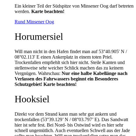
Ein kleiner Teil der Südspitze von Minsener Oog darf betreten
werden.
Karte beachten!
Rund Minsener Oog
Horumersiel
Will man nicht in den Hafen findet man auf 53°40.905' N /
08°02.113' E einen Ankerplatz in einem toten Priel.
Trockenfallen empfiehlt sich hier nicht. Steile Kanten und
stellenweise sehr weicher Schlick machen das zu keinem
Vergnügen. Wahrschau:
Nur eine halbe Kabellänge nach
Verlassen des Fahrwassers beginnt ein Besonderes
Schutzgebiet! Karte beachten!
Hooksiel
Direkt vor dem Strand kann man sehr gut ankern und
trockenfallen (53°39.129’ N / 08°03.797’ E). Das Sandwatt
hier ist sehr fest. Bei Nord- bis Ostwind wird es hier sehr
schnell ungemütlich. Auch eventuellen Schwell aus der Jade
sollte man beachten. Will man trockenfallen setze man das