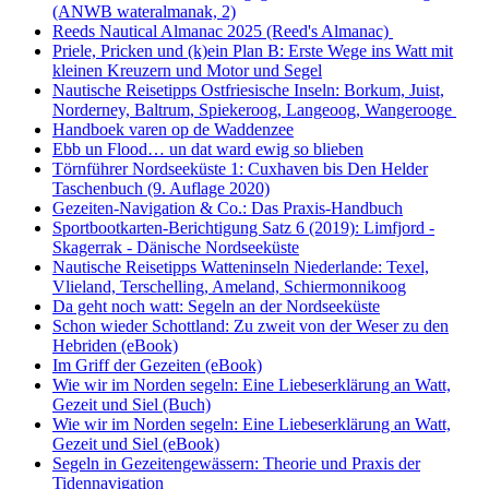
(ANWB wateralmanak, 2)
Reeds Nautical Almanac 2025 (Reed's Almanac)
Priele, Pricken und (k)ein Plan B: Erste Wege ins Watt mit
kleinen Kreuzern und Motor und Segel
Nautische Reisetipps Ostfriesische Inseln: Borkum, Juist,
Norderney, Baltrum, Spiekeroog, Langeoog, Wangerooge
Handboek varen op de Waddenzee
Ebb un Flood… un dat ward ewig so blieben
Törnführer Nordseeküste 1: Cuxhaven bis Den Helder
Taschenbuch
(9. Auflage
2020)
Gezeiten-Navigation & Co.: Das Praxis-Handbuch
Sportbootkarten-Berichtigung Satz 6 (2019): Limfjord -
Skagerrak - Dänische Nordseeküste
Nautische Reisetipps Watteninseln Niederlande: Texel,
Vlieland, Terschelling, Ameland, Schiermonnikoog
Da geht noch watt: Segeln an der Nordseeküste
Schon wieder Schottland: Zu zweit von der Weser zu den
Hebriden (eBook)
Im Griff der Gezeiten (eBook)
Wie wir im Norden segeln: Eine Liebeserklärung an Watt,
Gezeit und Siel (Buch)
Wie wir im Norden segeln: Eine Liebeserklärung an Watt,
Gezeit und Siel (eBook)
Segeln in Gezeitengewässern: Theorie und Praxis der
Tidennavigation