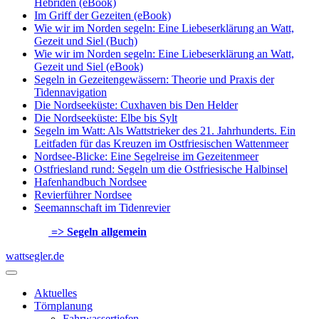
Hebriden (eBook)
Im Griff der Gezeiten (eBook)
Wie wir im Norden segeln: Eine Liebeserklärung an Watt,
Gezeit und Siel (Buch)
Wie wir im Norden segeln: Eine Liebeserklärung an Watt,
Gezeit und Siel (eBook)
Segeln in Gezeitengewässern: Theorie und Praxis der
Tidennavigation
Die Nordseeküste: Cuxhaven bis Den Helder
Die Nordseeküste: Elbe bis Sylt
Segeln im Watt: Als Wattstrieker des 21. Jahrhunderts. Ein
Leitfaden für das Kreuzen im Ostfriesischen Wattenmeer
Nordsee-Blicke: Eine Segelreise im Gezeitenmeer
Ostfriesland rund: Segeln um die Ostfriesische Halbinsel
Hafenhandbuch Nordsee
Revierführer Nordsee
Seemannschaft im Tidenrevier
=> Segeln allgemein
wattsegler.de
Aktuelles
Törnplanung
Fahrwassertiefen