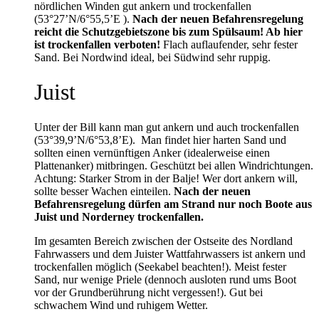
nördlichen Winden gut ankern und trockenfallen
(53°27’N/6°55,5’E ).
Nach der neuen Befahrensregelung
reicht die Schutzgebietszone bis zum Spülsaum! Ab hier
ist trockenfallen verboten!
Flach auflaufender, sehr fester
Sand. Bei Nordwind ideal, bei Südwind sehr ruppig.
Juist
Unter der Bill kann man gut ankern und auch trockenfallen
(53°39,9’N/6°53,8’E). Man findet hier harten Sand und
sollten einen vernünftigen Anker (idealerweise einen
Plattenanker) mitbringen. Geschützt bei allen Windrichtungen.
Achtung: Starker Strom in der Balje! Wer dort ankern will,
sollte besser Wachen einteilen.
Nach der neuen
Befahrensregelung dürfen am Strand nur noch Boote aus
Juist und Norderney trockenfallen.
Im gesamten Bereich zwischen der Ostseite des Nordland
Fahrwassers und dem Juister Wattfahrwassers ist ankern und
trockenfallen möglich (Seekabel beachten!). Meist fester
Sand, nur wenige Priele (dennoch ausloten rund ums Boot
vor der Grundberührung nicht vergessen!). Gut bei
schwachem Wind und ruhigem Wetter.