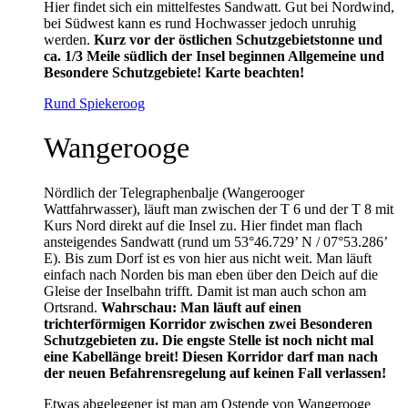
Hier findet sich ein mittelfestes Sandwatt. Gut bei Nordwind,
bei Südwest kann es rund Hochwasser jedoch unruhig
werden.
Kurz vor der östlichen Schutzgebietstonne und
ca. 1/3 Meile südlich der Insel beginnen Allgemeine und
Besondere Schutzgebiete!
Karte beachten!
Rund Spiekeroog
Wangerooge
Nördlich der Telegraphenbalje (Wangerooger
Wattfahrwasser), läuft man zwischen der T 6 und der T 8 mit
Kurs Nord direkt auf die Insel zu. Hier findet man flach
ansteigendes Sandwatt (rund um 53°46.729’ N / 07°53.286’
E). Bis zum Dorf ist es von hier aus nicht weit. Man läuft
einfach nach Norden bis man eben über den Deich auf die
Gleise der Inselbahn trifft. Damit ist man auch schon am
Ortsrand.
Wahrschau: Man läuft auf einen
trichterförmigen Korridor zwischen zwei Besonderen
Schutzgebieten zu. Die engste Stelle ist noch nicht mal
eine Kabellänge breit! Diesen Korridor darf man nach
der neuen Befahrensregelung auf keinen Fall verlassen!
Etwas abgelegener ist man am Ostende von Wangerooge