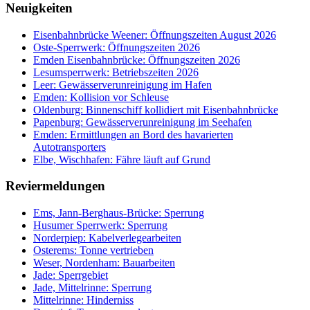
Neuigkeiten
Eisenbahnbrücke Weener: Öffnungszeiten August 2026
Oste-Sperrwerk: Öffnungszeiten 2026
Emden Eisenbahnbrücke: Öffnungszeiten 2026
Lesumsperrwerk: Betriebszeiten 2026
Leer: Gewässerverunreinigung im Hafen
Emden: Kollision vor Schleuse
Oldenburg: Binnenschiff kollidiert mit Eisenbahnbrücke
Papenburg: Gewässerverunreinigung im Seehafen
Emden: Ermittlungen an Bord des havarierten
Autotransporters
Elbe, Wischhafen: Fähre läuft auf Grund
Reviermeldungen
Ems, Jann-Berghaus-Brücke: Sperrung
Husumer Sperrwerk: Sperrung
Norderpiep: Kabelverlegearbeiten
Osterems: Tonne vertrieben
Weser, Nordenham: Bauarbeiten
Jade: Sperrgebiet
Jade, Mittelrinne: Sperrung
Mittelrinne: Hinderniss