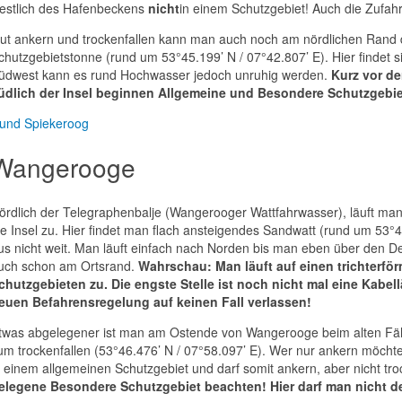
estlich des Hafenbeckens
nicht
in einem Schutzgebiet! Auch die Zufahr
ut ankern und trockenfallen kann man auch noch am nördlichen Rand de
chutzgebietstonne (rund um 53°45.199’ N / 07°42.807’ E). Hier findet si
üdwest kann es rund Hochwasser jedoch unruhig werden.
Kurz vor de
üdlich der Insel beginnen Allgemeine und Besondere Schutzgebie
und Spiekeroog
Wangerooge
ördlich der Telegraphenbalje (Wangerooger Wattfahrwasser), läuft man 
ie Insel zu. Hier findet man flach ansteigendes Sandwatt (rund um 53°46
us nicht weit. Man läuft einfach nach Norden bis man eben über den Deic
uch schon am Ortsrand.
Wahrschau: Man läuft auf einen trichterf
chutzgebieten zu. Die engste Stelle ist noch nicht mal eine Kabel
euen Befahrensregelung auf keinen Fall verlassen!
twas abgelegener ist man am Ostende von Wangerooge beim alten Fähr
um trockenfallen (53°46.476’ N / 07°58.097’ E). Wer nur ankern möchte,
n einem allgemeinen Schutzgebiet und darf somit ankern, aber nicht tro
elegene Besondere Schutzgebiet beachten! Hier darf man nicht de