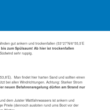
er Wattfahrwasser am Beginn und am Ende des
len) trockenfallen: 53°35.153' N / 06°46.612' E
inden gut ankern und trockenfallen (53°27’N/6°55,5’E
bis zum Spülsaum! Ab hier ist trockenfallen
 Südwind sehr ruppig.
53,8’E). Man findet hier harten Sand und sollten einen
tzt bei allen Windrichtungen. Achtung: Starker Strom
er neuen Befahrensregelung dürfen am Strand nur
nd dem Juister Wattfahrwassers ist ankern und
ige Priele (dennoch ausloten rund ums Boot vor der