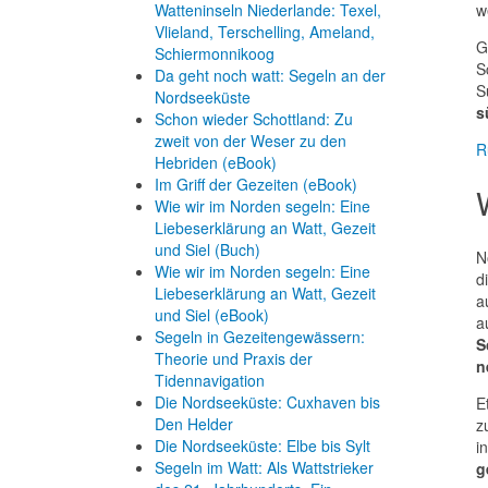
w
Watteninseln Niederlande: Texel,
Vlieland, Terschelling, Ameland,
G
Schiermonnikoog
S
Da geht noch watt: Segeln an der
S
Nordseeküste
s
Schon wieder Schottland: Zu
zweit von der Weser zu den
R
Hebriden (eBook)
Im Griff der Gezeiten (eBook)
Wie wir im Norden segeln: Eine
Liebeserklärung an Watt, Gezeit
und Siel (Buch)
N
Wie wir im Norden segeln: Eine
d
Liebeserklärung an Watt, Gezeit
a
und Siel (eBook)
a
Segeln in Gezeitengewässern:
S
Theorie und Praxis der
n
Tidennavigation
Die Nordseeküste: Cuxhaven bis
E
Den Helder
z
Die Nordseeküste: Elbe bis Sylt
i
Segeln im Watt: Als Wattstrieker
g