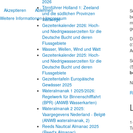
2026
Törnführer Holland 1: Zeeland
Akzeptieren
Ablehnen
S
und die südlichen Provinzen
b
Weitere Informationen
|
Impressum
Wattwege
m
Gezeitenkalender 2026: Hoch-
g
und Niedrigwasserzeiten für die
Deutsche Bucht und deren
D
Flussgebiete
0
Wasser, Wellen, Wind und Watt
A
Gezeitenkalender 2025: Hoch-
S
und Niedrigwasserzeiten für die
(
Deutsche Bucht und deren
b
Flussgebiete
Gezeitentafeln Europäische
N
Gewässer 2025
Wateralmanak 1 2025/2026:
R
Regelwerk für Binnenschifffahrt
(BPR) (ANWB Wasserkarten)
Wateralmanak 2 2025:
Vaargegevens Nederland - België
(ANWB wateralmanak, 2)
1
Reeds Nautical Almanac 2025
T
(Reed's Almanac)