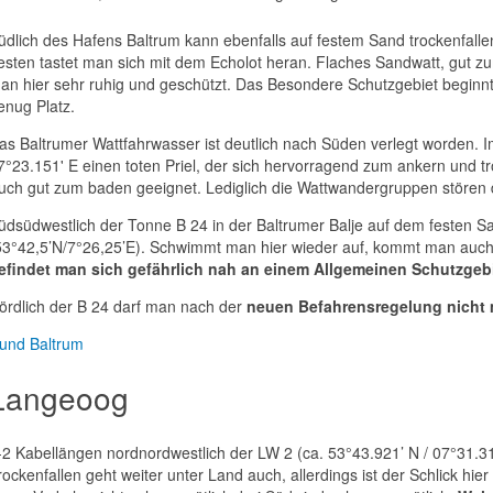
üdlich des Hafens Baltrum kann ebenfalls auf festem Sand trockenfall
esten tastet man sich mit dem Echolot heran. Flaches Sandwatt, gut zu
an hier sehr ruhig und geschützt. Das Besondere Schutzgebiet beginnt e
enug Platz.
as Baltrumer Wattfahrwasser ist deutlich nach Süden verlegt worden. I
7°23.151' E einen toten Priel, der sich hervorragend zum ankern und tr
uch gut zum baden geeignet. Lediglich die Wattwandergruppen stören d
üdsüdwestlich der Tonne B 24 in der Baltrumer Balje auf dem festen Sa
53°42,5’N/7°26,25’E). Schwimmt man hier wieder auf, kommt man auc
efindet man sich gefährlich nah an einem Allgemeinen Schutzgebi
ördlich der B 24 darf man nach der
neuen Befahrensregelung nicht 
und Baltrum
Langeoog
-2 Kabellängen nordnordwestlich der LW 2 (ca. 53°43.921’ N / 07°31.3
rockenfallen geht weiter unter Land auch, allerdings ist der Schlick hie