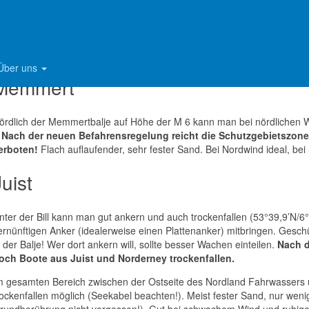
ach der neuen Befahrensregelung darf man am Rand des Borkum
rickenweges zusätzlich an folgenden Positionen (s.g. Ausstiegsstel
nd 53°35.526 / 06°47.925' E.
und Borkum
Über uns
Memmert
ördlich der Memmertbalje auf Höhe der M 6 kann man bei nördlichen W
.
Nach der neuen Befahrensregelung reicht die Schutzgebietszone 
erboten!
Flach auflaufender, sehr fester Sand. Bei Nordwind ideal, bei
Juist
nter der Bill kann man gut ankern und auch trockenfallen (53°39,9’N/6°
ernünftigen Anker (idealerweise einen Plattenanker) mitbringen. Geschü
n der Balje! Wer dort ankern will, sollte besser Wachen einteilen.
Nach d
och Boote aus Juist und Norderney trockenfallen.
m gesamten Bereich zwischen der Ostseite des Nordland Fahrwassers u
rockenfallen möglich (Seekabel beachten!). Meist fester Sand, nur wen