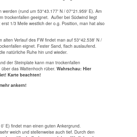
en werden (rund um 53°43.177' N / 07°21.959' E). Am
m trockenfallen geeignet. Außer bei Südwind liegt
rst 1/3 Meile westlich der o.g. Position, man hat also
m alten Verlauf des FW findet man auf 53°42.538' N /
ockenfallen eignet. Fester Sand, flach auslaufend.
ie natürliche Ruhe hin und wieder.
nd der Steinplate kann man trockenfallen
h über das Wattenhoch rüber.
Wahrschau: Hier
et! Karte beachten!
mehr ankern!
10’ E) findet man einen guten Ankergrund.
r sehr weich und stellenweise auch tief. Durch den