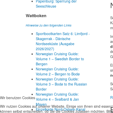
Papenburg: Sperrung der
Seeschleuse
Wattboken
S
K
Hinweise zu den folgenden Links
m
Sportbootkarten Satz 6: Limfjord -
I
Skagerrak - Dänische
a
Nordseeküste (Ausgabe
d
2026/2027)
d
Norwegian Cruising Guide:
G
Volume 1 – Swedish Border to
Bergen
E
Norwegian Cruising Guide:
s
Volume 2 – Bergen to Bodø
n
Norwegian Cruising Guide:
S
Volume 3 – Bodø to the Russian
S
Border
Norwegian Cruising Guide:
R
Wir benutzen Cookies
Volume 4 – Svalbard & Jan
Mayen
Wir nutzen Cookies auf unserer Website. Einige von ihnen sind essenzi
Einzelkarte Nord-Ostsee-Kanal
können selbst entscheiden, ob Sie die Cookies zulassen möchten. Bitte