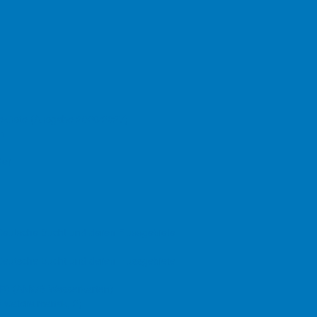
Teil des Titels eingeben
nkern und Trockenfallen an der Nordseeküste
In diesem Artikel erscheinen
seeküste (Ausgabe 2026/2027)
nach und nach Hinweise und
en
Tipps zum Ankern und
Schiermonnikoog
Trockenfallen an der
Borkum
der
Nordseeküste. Solltet ihr
Memmert
Hinweise, Ergänzungen,
Greetsiel
Änderungen, etc. haben, teilt
Itzendorf Plate
es uns bitte über unser
Kontaktformular
mit.
 Deutsche Bucht und deren Flussgebiete
 Deutsche Bucht und deren Flussgebiete
Schiermonnikoog
BPR) (ANWB Wasserkarten)
 wateralmanak, 2)