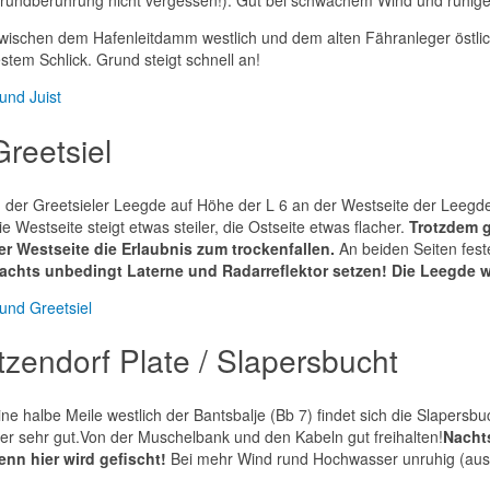
rundberührung nicht vergessen!). Gut bei schwachem Wind und ruhig
wischen dem Hafenleitdamm westlich und dem alten Fähranleger östlic
estem Schlick. Grund steigt schnell an!
und Juist
Greetsiel
n der Greetsieler Leegde auf Höhe der L 6 an der Westseite der Leegd
ie Westseite steigt etwas steiler, die Ostseite etwas flacher.
Trotzdem g
er Westseite die Erlaubnis zum trockenfallen.
An beiden Seiten fest
achts unbedingt Laterne und Radarreflektor setzen! Die Leegde w
und Greetsiel
Itzendorf Plate / Slapersbucht
ine halbe Meile westlich der Bantsbalje (Bb 7) findet sich die Slapers
ier sehr gut.
Von der Muschelbank und den Kabeln gut freihalten!
Nachts
enn hier wird gefischt!
Bei mehr Wind rund Hochwasser unruhig (auss