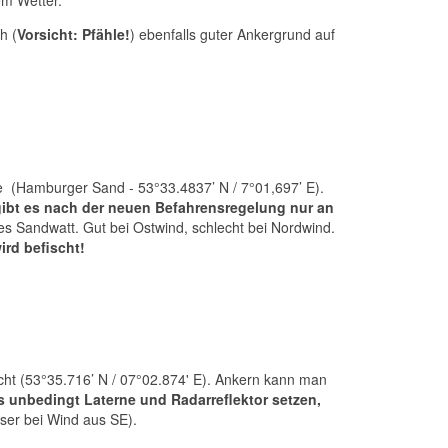
em Wetter.
h (
Vorsicht: Pfähle!
) ebenfalls guter Ankergrund auf
e (Hamburger Sand - 53°33.4837’ N / 7°01,697’ E).
ibt es nach der neuen Befahrensregelung nur an
es Sandwatt. Gut bei Ostwind, schlecht bei Nordwind.
ird befischt!
bucht (53°35.716’ N / 07°02.874' E). Ankern kann man
 unbedingt Laterne und Radarreflektor setzen,
er bei Wind aus SE).