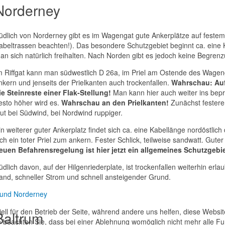
Norderney
üdlich von Norderney gibt es im Wagengat gute Ankerplätze auf festem
abeltrassen beachten!). Das besondere Schutzgebiet beginnt ca. eine 
an sich natürlich freihalten. Nach Norden gibt es jedoch keine Begren
m Riffgat kann man südwestlich D 26a, im Priel am Ostende des Wagenga
nkern und jenseits der Prielkanten auch trockenfallen.
Wahrschau: Auf 
ie Steinreste einer Flak-Stellung!
Man kann hier auch weiter ins bepri
esto höher wird es.
Wahrschau an den Prielkanten!
Zunächst festerer
ut bei Südwind, bei Nordwind ruppiger.
in weiterer guter Ankerplatz findet sich ca. eine Kabellänge nordöstlich
ich ein toter Priel zum ankern. Fester Schlick, teilweise sandwatt. Gu
euen Befahrensregelung ist hier jetzt ein allgemeines Schutzgebiet
üdlich davon, auf der Hilgenriederplate, ist trockenfallen weiterhin erl
and, schneller Strom und schnell ansteigender Grund.
und Norderney
ell für den Betrieb der Seite, während andere uns helfen, diese Websi
Baltrum
 beachten Sie, dass bei einer Ablehnung womöglich nicht mehr alle Fun