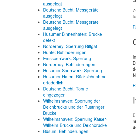
G
ausgelegt
Deutsche Bucht: Messgeräte
Z
ausgelegt
f
Deutsche Bucht: Messgeräte
R
ausgelegt
Husumer Binnenhafen: Brücke
defekt
Norderney: Sperrung Riffgat
Hunte: Behinderungen
I
Emssperrwerk: Sperrung
D
Norderney: Behinderungen
d
Husumer Sperrwerk: Sperrung
N
Husumer Hafen: Rücksichnahme
erfoderlich
R
Deutsche Bucht: Tonne
eingezogen
Wilhelmshaven: Sperrung der
Deichbrücke und der Rüstringer
Brücke
E
Wilhelmshaven: Sperrung Kaiser-
h
Wilhelm-Brücke und Deichbrücke
d
Büsum: Behinderungen