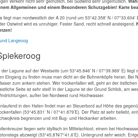
egen Verkehr nicht sehr gemütlich, bei Südwind sehr ungemütlich.
Wahr
inem Allgemeinen und einem Besonderen Schutzgebiet! Karte be
a liegt man nordwestlich der A 20 (rund um 53°42.358' N / 07°33.604' E
der Ostwind wird es unruhiger. Fester Sand, recht schnell ansteigend.
etzen!
und Langeoog
Spiekeroog
n der Lagune auf der Westseite (um 53°45.846’ N / 07°39.989’ E) lieg
en Eingang zu finden muss man dicht an die Buhnenköpfe heran. Bei Ni
asser zum ankern stehen. Wer trockenfallen will, geht an der östliche
estliche Seite ist sehr steil! In der Lagune ist der Grund Schlick, am w
indrichtungen, außer bei Nordwest rund Hochwasser.
inlaufend in den Hafen findet man an Steuerbord auf Höhe des gegen
rockenfallen (53°45,831’ N / 07°41.879’E). Der Platz ist sehr beliebt, e
chwojkreis begrenzen und mit Bug- und Heckanker arbeiten.
ollenkreuzer liegen sehr idyllisch im Mittelschloot, einem bei Hochwass
etonstegs abzweigt (53°45,8’N/7°41,6’E). Untergrund sehr weich. Entgeg