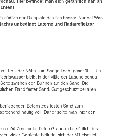
schau: Hier befindet man sich gefährlich nah an
achten!
) südlich der Ruteplate deutlich besser. Nur bei West-
Nachts unbedingt Laterne und Radarreflektor
t man trotz der Nähe zum Seegatt sehr geschützt. Um
edrigwasser bleibt in der Mitte der Lagune genug
n Seite zwishen den Buhnen auf den Sand. Die
estlichen Rand fester Sand. Gut geschützt bei allen
überliegenden Betonstegs festen Sand zum
ntsprechend häufig voll. Daher sollte man hier den
er ca. 90 Zentimeter tiefen Graben, der südlich des
en vieler Gerüchte befindet sich der Mittelschlot