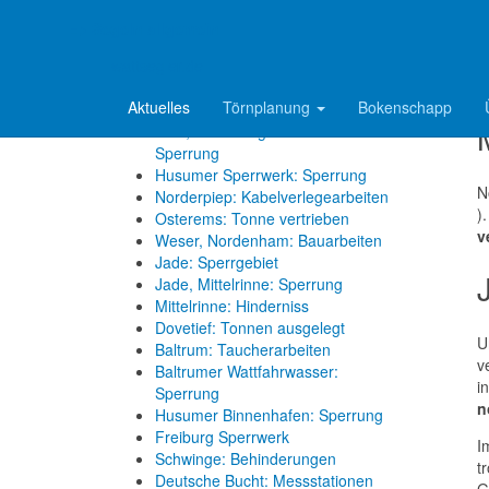
N
Elbe, Wischhafen: Fähre läuft auf
P
Grund
=> Segeln allgemein
u
Reviermeldungen
wattsegler.de
R
Aktuelles
Törnplanung
Bokenschapp
Oste-Sperrwerk: Sperrung
Ems, Jann-Berghaus-Brücke:
Sperrung
Husumer Sperrwerk: Sperrung
N
Norderpiep: Kabelverlegearbeiten
)
Osterems: Tonne vertrieben
v
Weser, Nordenham: Bauarbeiten
Jade: Sperrgebiet
Jade, Mittelrinne: Sperrung
Mittelrinne: Hinderniss
Dovetief: Tonnen ausgelegt
U
Baltrum: Taucherarbeiten
v
Baltrumer Wattfahrwasser:
i
Sperrung
n
Husumer Binnenhafen: Sperrung
Freiburg Sperrwerk
I
Schwinge: Behinderungen
t
Deutsche Bucht: Messstationen