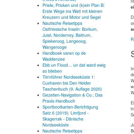
r
Priele, Pricken und (k)ein Plan B:
e
Erste Wege ins Watt mit kleinen
D
Kreuzern und Motor und Segel
o
Nautische Reisetipps
s
Ostfriesische Inseln: Borkum,
Juist, Norderney, Baltrum,
R
Spiekeroog, Langeoog,
Wangerooge
Handboek varen op de
Waddenzee
Ebb un Flood… un dat ward ewig
I
so blieben
d
Törnführer Nordseeküste 1:
W
Cuxhaven bis Den Helder
w
Taschenbuch
(9. Auflage
2020)
W
Gezeiten-Navigation & Co.: Das
Praxis-Handbuch
E
Sportbootkarten-Berichtigung
t
Satz 6 (2019): Limfjord -
S
Skagerrak - Dänische
J
Nordseeküste
B
Nautische Reisetipps