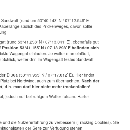
 Sandwatt (rund um 53°40.143' N / 07°12.546' E -
Kabellänge südlich des Prickenweges, davon sollte
zung.
t (rund 53°41.298' N / 07°13.041' E), ebenafalls gut
Position 53°41.155' N / 07.13.298' E befinden sich
ckte Wagengat einlaufen. Je weiter man einläuft,
 Schlick, weiter drin im Wagengatt festes Sandwatt.
 der D 36a (53°41.955’ N / 07°17.812’ E). Hier findet
ter Platz bei Nordwind, auch zum übernachten.
Nach der
, d.h. man darf hier nicht mehr trockenfallen!
aubt, jedoch nur bei ruhigem Wetter ratsam. Harter
te und die Nutzererfahrung zu verbessern (Tracking Cookies). Sie
ktionalitäten der Seite zur Verfügung stehen.