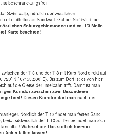
t ist beschränckungsfrei!
r Swinnbalje, nördlich der westlichen
ch ein mittelfestes Sandwatt. Gut bei Nordwind, bei
r östlichen Schutzgebietstonne und ca. 1/3 Meile
te!
Karte beachten!
zwischen der T 6 und der T 8 mit Kurs Nord direkt auf
.729’ N / 07°53.286’ E). Bis zum Dorf ist es von hier
h auf die Gleise der Inselbahn trifft. Damit ist man
örmigen Korridor zwischen zwei Besonderen
länge breit! Diesen Korridor darf man nach der
anleger. Nördlich der T 12 findet man festen Sand
 bleibt südwestlich der T 10 a. Hier befindet man sich
ckenfallen!
Wahrschau: Das südlich hiervon
n Anker fallen lassen!