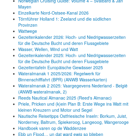
Norwegian Cruising Guide: Volume 4 – Svalbard & Jan
Mayen
Einzelkarte Nord-Ostsee-Kanal 2026
Törnführer Holland 1: Zeeland und die südlichen
Provinzen
Wattwege
Gezeitenkalender 2026: Hoch- und Niedrigwasserzeiten
für die Deutsche Bucht und deren Flussgebiete
Wasser, Wellen, Wind und Watt
Gezeitenkalender 2025: Hoch- und Niedrigwasserzeiten
für die Deutsche Bucht und deren Flussgebiete
Gezeitentafeln Europäische Gewässer 2025
Wateralmanak 1 2025/2026: Regelwerk für
Binnenschifffahrt (BPR) (ANWB Wasserkarten)
Wateralmanak 2 2025: Vaargegevens Nederland - België
(ANWB wateralmanak, 2)
Reeds Nautical Almanac 2025 (Reed's Almanac)
Priele, Pricken und (k)ein Plan B: Erste Wege ins Watt mit
kleinen Kreuzern und Motor und Segel
Nautische Reisetipps Ostfriesische Inseln: Borkum, Juist,
Norderney, Baltrum, Spiekeroog, Langeoog, Wangerooge
Handboek varen op de Waddenzee
Ebb un Flood… un dat ward ewig so blieben