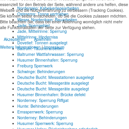
essenziell für den Betrieb der Seite, während andere uns helfen, diese
Norderpiep: Kabelverlegearbeiten
Website und die Nutzererfahrung zu verbessern (Tracking Cookies).
Osterems: Tonne vertrieben
Sie können selbst entscheiden, ob Sie die Cookies zulassen möchten.
Weser, Nordenham: Bauarbeiten
Bitte beachten Sie, dass bei einer Ablehnung womöglich nicht mehr
Jade: Sperrgebiet
alle Funktionalitäten der Seite zur Verfügung stehen.
Jade, Mittelrinne: Sperrung
Mittelrinne: Hinderniss
Akzeptieren
Ablehnen
Dovetief: Tonnen ausgelegt
Weitere Informationen
|
Impressum
Baltrum: Taucherarbeiten
Baltrumer Wattfahrwasser: Sperrung
Husumer Binnenhafen: Sperrung
Freiburg Sperrwerk
Schwinge: Behinderungen
Deutsche Bucht: Messstationen ausgelegt
Deutsche Bucht: Messgeräte ausgelegt
Deutsche Bucht: Messgeräte ausgelegt
Husumer Binnenhafen: Brücke defekt
Norderney: Sperrung Riffgat
Hunte: Behinderungen
Emssperrwerk: Sperrung
Norderney: Behinderungen
Husumer Sperrwerk: Sperrung