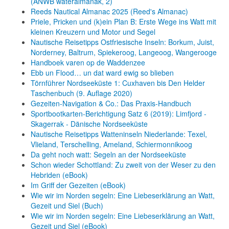
(ANWB wateralmanak, 2)
Reeds Nautical Almanac 2025 (Reed's Almanac)
Priele, Pricken und (k)ein Plan B: Erste Wege ins Watt mit
kleinen Kreuzern und Motor und Segel
Nautische Reisetipps Ostfriesische Inseln: Borkum, Juist,
Norderney, Baltrum, Spiekeroog, Langeoog, Wangerooge
Handboek varen op de Waddenzee
Ebb un Flood… un dat ward ewig so blieben
Törnführer Nordseeküste 1: Cuxhaven bis Den Helder
Taschenbuch
(9. Auflage
2020)
Gezeiten-Navigation & Co.: Das Praxis-Handbuch
Sportbootkarten-Berichtigung Satz 6 (2019): Limfjord -
Skagerrak - Dänische Nordseeküste
Nautische Reisetipps Watteninseln Niederlande: Texel,
Vlieland, Terschelling, Ameland, Schiermonnikoog
Da geht noch watt: Segeln an der Nordseeküste
Schon wieder Schottland: Zu zweit von der Weser zu den
Hebriden (eBook)
Im Griff der Gezeiten (eBook)
Wie wir im Norden segeln: Eine Liebeserklärung an Watt,
Gezeit und Siel (Buch)
Wie wir im Norden segeln: Eine Liebeserklärung an Watt,
Gezeit und Siel (eBook)