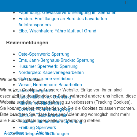
Emden: Kollision vor Schleuse
Oldenburg: Binnenschiff kollidiert mit Eisenbahnbrücke
Papenburg: Gewässerverunreinigung im Seehafen
Emden: Ermittlungen an Bord des havarierten
Autotransporters
Elbe, Wischhafen: Fähre läuft auf Grund
Reviermeldungen
Oste-Sperrwerk: Sperrung
Ems, Jann-Berghaus-Brücke: Sperrung
Husumer Sperrwerk: Sperrung
Norderpiep: Kabelverlegearbeiten
Osterems: Tonne vertrieben
Wir benutzen Cookies
Weser, Nordenham: Bauarbeiten
Wir nutzen Cookies auf unserer Website. Einige von ihnen sind
Jade: Sperrgebiet
essenziell für den Betrieb der Seite, während andere uns helfen, diese
Jade, Mittelrinne: Sperrung
Website und die Nutzererfahrung zu verbessern (Tracking Cookies).
Mittelrinne: Hinderniss
Sie können selbst entscheiden, ob Sie die Cookies zulassen möchten.
Dovetief: Tonnen ausgelegt
Bitte beachten Sie, dass bei einer Ablehnung womöglich nicht mehr
Baltrum: Taucherarbeiten
alle Funktionalitäten der Seite zur Verfügung stehen.
Husumer Binnenhafen: Sperrung
Freiburg Sperrwerk
Akzeptieren
Ablehnen
Schwinge: Behinderungen