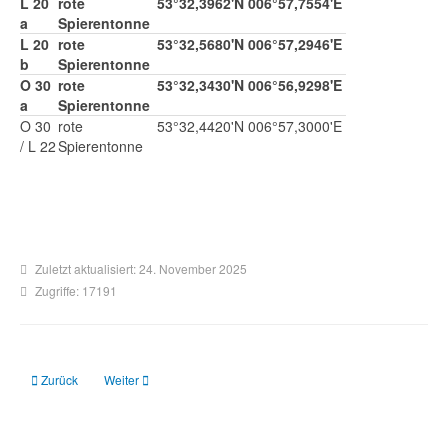
L 20
rote
53°32,3962'N
006°57,7554'E
a
Spierentonne
L 20
rote
53°32,5680'N
006°57,2946'E
b
Spierentonne
O 30
rote
53°32,3430'N
006°56,9298'E
a
Spierentonne
O 30
rote
53°32,4420'N
006°57,3000'E
/ L 22
Spierentonne
Zuletzt aktualisiert: 24. November 2025
Zugriffe: 17191
Vorheriger Beitrag: Osterems
Nächster Beitrag: Harle und Harle Wattfahrwasser
Zurück
Weiter