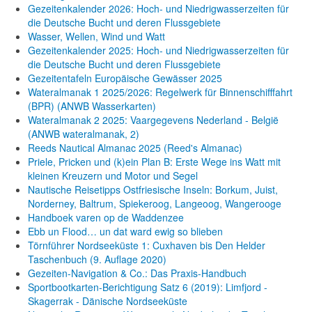
Gezeitenkalender 2026: Hoch- und Niedrigwasserzeiten für
die Deutsche Bucht und deren Flussgebiete
Wasser, Wellen, Wind und Watt
Gezeitenkalender 2025: Hoch- und Niedrigwasserzeiten für
die Deutsche Bucht und deren Flussgebiete
Gezeitentafeln Europäische Gewässer 2025
Wateralmanak 1 2025/2026: Regelwerk für Binnenschifffahrt
(BPR) (ANWB Wasserkarten)
Wateralmanak 2 2025: Vaargegevens Nederland - België
(ANWB wateralmanak, 2)
Reeds Nautical Almanac 2025 (Reed's Almanac)
Priele, Pricken und (k)ein Plan B: Erste Wege ins Watt mit
kleinen Kreuzern und Motor und Segel
Nautische Reisetipps Ostfriesische Inseln: Borkum, Juist,
Norderney, Baltrum, Spiekeroog, Langeoog, Wangerooge
Handboek varen op de Waddenzee
Ebb un Flood… un dat ward ewig so blieben
Törnführer Nordseeküste 1: Cuxhaven bis Den Helder
Taschenbuch
(9. Auflage
2020)
Gezeiten-Navigation & Co.: Das Praxis-Handbuch
Sportbootkarten-Berichtigung Satz 6 (2019): Limfjord -
Skagerrak - Dänische Nordseeküste