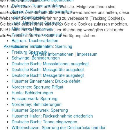
Wir benutzen Cookies
Osterems: Tonne vertrieben
Wir nutzen Cookies auf unserer Website. Einige von ihnen sind
Weser, Nordenham: Bauarbeiten
essenziell für den Betrieb der Seite, während andere uns helfen, diese
Jade: Sperrgebiet
Website und die Nutzererfahrung zu verbessern (Tracking Cookies).
Jade, Mittelrinne: Sperrung
Sie können selbst entscheiden, ob Sie die Cookies zulassen möchten.
Mittelrinne: Hinderniss
Bitte beachten Sie, dass bei einer Ablehnung womöglich nicht mehr
Dovetief: Tonnen ausgelegt
alle Funktionalitäten der Seite zur Verfügung stehen.
Baltrum: Taucherarbeiten
Akzeptieren
Ablehnen
Husumer Binnenhafen: Sperrung
Freiburg Sperrwerk
Weitere Informationen
|
Impressum
Schwinge: Behinderungen
Deutsche Bucht: Messstationen ausgelegt
Deutsche Bucht: Messgeräte ausgelegt
Deutsche Bucht: Messgeräte ausgelegt
Husumer Binnenhafen: Brücke defekt
Norderney: Sperrung Riffgat
Hunte: Behinderungen
Emssperrwerk: Sperrung
Norderney: Behinderungen
Husumer Sperrwerk: Sperrung
Husumer Hafen: Rücksichnahme erfoderlich
Deutsche Bucht: Tonne eingezogen
Wilhelmshaven: Sperrung der Deichbrücke und der