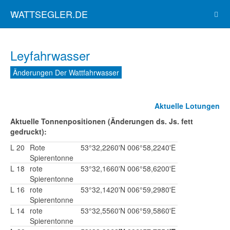
WATTSEGLER.DE
Leyfahrwasser
Änderungen Der Wattfahrwasser
Aktuelle Lotungen
Aktuelle Tonnenpositionen (Änderungen ds. Js. fett
gedruckt):
L 20
Rote
53°32,2260'N
006°58,2240'E
Spierentonne
L 18
rote
53°32,1660'N
006°58,6200'E
Spierentonne
L 16
rote
53°32,1420'N
006°59,2980'E
Spierentonne
L 14
rote
53°32,5560'N
006°59,5860'E
Spierentonne