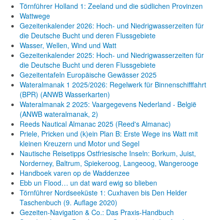
Törnführer Holland 1: Zeeland und die südlichen Provinzen
Wattwege
Gezeitenkalender 2026: Hoch- und Niedrigwasserzeiten für
die Deutsche Bucht und deren Flussgebiete
Wasser, Wellen, Wind und Watt
Gezeitenkalender 2025: Hoch- und Niedrigwasserzeiten für
die Deutsche Bucht und deren Flussgebiete
Gezeitentafeln Europäische Gewässer 2025
Wateralmanak 1 2025/2026: Regelwerk für Binnenschifffahrt
(BPR) (ANWB Wasserkarten)
Wateralmanak 2 2025: Vaargegevens Nederland - België
(ANWB wateralmanak, 2)
Reeds Nautical Almanac 2025 (Reed's Almanac)
Priele, Pricken und (k)ein Plan B: Erste Wege ins Watt mit
kleinen Kreuzern und Motor und Segel
Nautische Reisetipps Ostfriesische Inseln: Borkum, Juist,
Norderney, Baltrum, Spiekeroog, Langeoog, Wangerooge
Handboek varen op de Waddenzee
Ebb un Flood… un dat ward ewig so blieben
Törnführer Nordseeküste 1: Cuxhaven bis Den Helder
Taschenbuch
(9. Auflage
2020)
Gezeiten-Navigation & Co.: Das Praxis-Handbuch