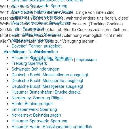
Husumer Sperrwerk: Sperrung
Wir benutzen Cookies
Norderpiep: Kabelverlegearbeiten
Wir nutzen Cookies auf unserer Website. Einige von ihnen sind
Osterems: Tonne vertrieben
essenziell für den Betrieb der Seite, während andere uns helfen, diese
Weser, Nordenham: Bauarbeiten
Website und die Nutzererfahrung zu verbessern (Tracking Cookies).
Jade: Sperrgebiet
Sie können selbst entscheiden, ob Sie die Cookies zulassen möchten.
Jade, Mittelrinne: Sperrung
Bitte beachten Sie, dass bei einer Ablehnung womöglich nicht mehr
Mittelrinne: Hinderniss
alle Funktionalitäten der Seite zur Verfügung stehen.
Dovetief: Tonnen ausgelegt
Akzeptieren
Ablehnen
Baltrum: Taucherarbeiten
Husumer Binnenhafen: Sperrung
Weitere Informationen
|
Impressum
Freiburg Sperrwerk
Schwinge: Behinderungen
Deutsche Bucht: Messstationen ausgelegt
Deutsche Bucht: Messgeräte ausgelegt
Deutsche Bucht: Messgeräte ausgelegt
Husumer Binnenhafen: Brücke defekt
Norderney: Sperrung Riffgat
Hunte: Behinderungen
Emssperrwerk: Sperrung
Norderney: Behinderungen
Husumer Sperrwerk: Sperrung
Husumer Hafen: Rücksichnahme erfoderlich