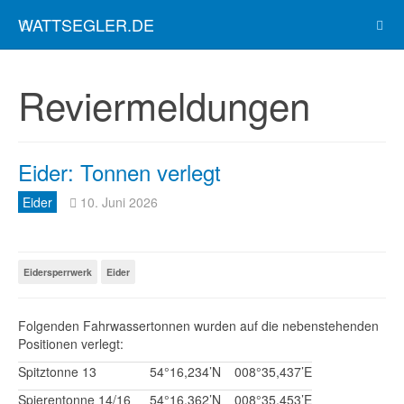
WATTSEGLER.DE
Reviermeldungen
Eider: Tonnen verlegt
Eider
10. Juni 2026
Eidersperrwerk
Eider
Folgenden Fahrwassertonnen wurden auf die nebenstehenden
Positionen verlegt:
Spitztonne 13
54°16,234’N
008°35,437’E
Spierentonne 14/16
54°16,362’N
008°35,453’E