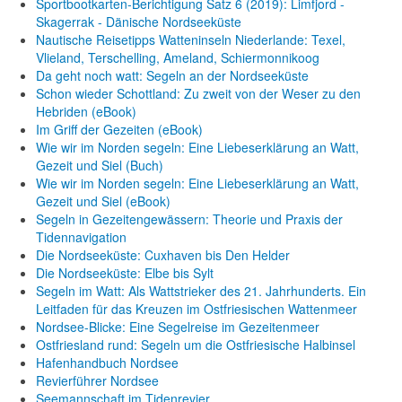
Sportbootkarten-Berichtigung Satz 6 (2019): Limfjord -
Skagerrak - Dänische Nordseeküste
Nautische Reisetipps Watteninseln Niederlande: Texel,
Vlieland, Terschelling, Ameland, Schiermonnikoog
Da geht noch watt: Segeln an der Nordseeküste
Schon wieder Schottland: Zu zweit von der Weser zu den
Hebriden (eBook)
Im Griff der Gezeiten (eBook)
Wie wir im Norden segeln: Eine Liebeserklärung an Watt,
Gezeit und Siel (Buch)
Wie wir im Norden segeln: Eine Liebeserklärung an Watt,
Gezeit und Siel (eBook)
Segeln in Gezeitengewässern: Theorie und Praxis der
Tidennavigation
Die Nordseeküste: Cuxhaven bis Den Helder
Die Nordseeküste: Elbe bis Sylt
Segeln im Watt: Als Wattstrieker des 21. Jahrhunderts. Ein
Leitfaden für das Kreuzen im Ostfriesischen Wattenmeer
Nordsee-Blicke: Eine Segelreise im Gezeitenmeer
Ostfriesland rund: Segeln um die Ostfriesische Halbinsel
Hafenhandbuch Nordsee
Revierführer Nordsee
Seemannschaft im Tidenrevier