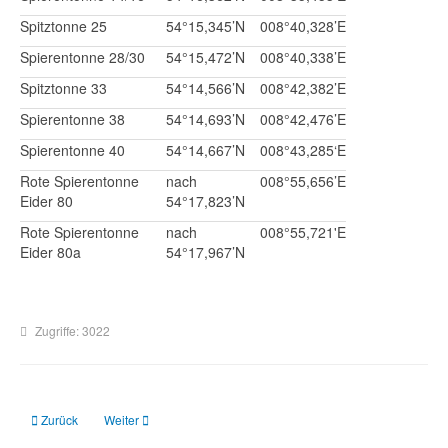
Spitztonne 25
54°15,345’N
008°40,328’E
Spierentonne 28/30
54°15,472’N
008°40,338’E
Spitztonne 33
54°14,566’N
008°42,382’E
Spierentonne 38
54°14,693’N
008°42,476’E
Spierentonne 40
54°14,667’N
008°43,285‘E
Rote Spierentonne
nach
008°55,656’E
Eider 80
54°17,823’N
Rote Spierentonne
nach
008°55,721'E
Eider 80a
54°17,967’N
Zugriffe: 3022
Vorheriger Beitrag: Eider: Ansteuerungstonne ersetzt
Nächster Beitrag: Eider: Tonnen verlegt
Zurück
Weiter