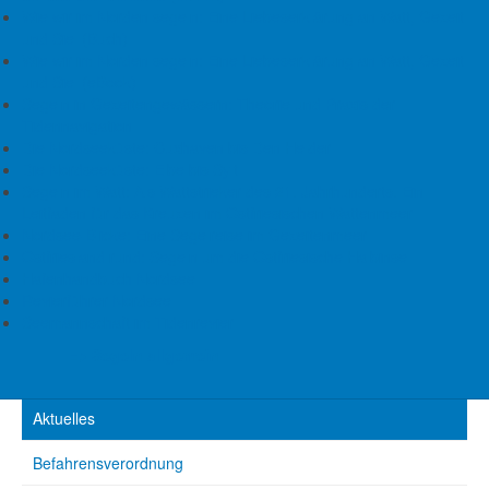
die richtige Idee, egal ob Sie neu hinter dem Steuerrad sind
Wie wir im Norden segeln: Eine Liebeserklärung an Watt, Gezeit
oder eine versierte Crew anführen. Zahlreiche Fotos laden
und Siel (Buch)
schon vor dem Ablegen zum Träumen ein und machen Lust,
Wie wir im Norden segeln: Eine Liebeserklärung an Watt, Gezeit
Neues kennenzulernen und vermeintlich Altbekanntes wieder zu
und Siel (eBook)
entdecken.
Segeln in Gezeitengewässern: Theorie und Praxis der
Tidennavigation
Erleben Sie die ganze Vielfalt der Ostsee und setzen Sie die
Die Nordseeküste: Cuxhaven bis Den Helder
Segel zu Ihrem Traumtörn!
Die Nordseeküste: Elbe bis Sylt
Segeln im Watt: Als Wattstrieker des 21. Jahrhunderts. Ein
Leitfaden für das Kreuzen im Ostfriesischen Wattenmeer
Nordsee-Blicke: Eine Segelreise im Gezeitenmeer
Ostfriesland rund: Segeln um die Ostfriesische Halbinsel
Vorheriger Beitrag: Nautische Reisetipps Watteninseln Niederlande: Texel, V
Nächster Beitrag: Naturpark Wattenmeer aus der Luft, Wandka
Zurück
Weiter
Hafenhandbuch Nordsee
Revierführer Nordsee
Seemannschaft im Tidenrevier
=> Segeln allgemein
Aktuelles
Befahrensverordnung