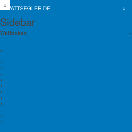
WATTSEGLER.DE
Sidebar
Sehnsuchtsrevier Ostsee
×
Wattboken
Hinweise zu den folgenden Links
Buchtipp
Sportbootkarten Satz 6: Limfjord - Skagerrak - Dänische
Nordseeküste (Ausgabe 2026/2027)
Norwegian Cruising Guide: Volume 1 – Swedish Border to Bergen
Norwegian Cruising Guide: Volume 2 – Bergen to Bodø
Leinen los! Die schönsten Segeltörns für Ihren Ostsee-Urlaub
Norwegian Cruising Guide: Volume 3 – Bodø to the Russian Border
Norwegian Cruising Guide: Volume 4 – Svalbard & Jan Mayen
Kreuzen vor der Skyline traditionsreicher Hansestädte, unter
Einzelkarte Nord-Ostsee-Kanal 2026
geblähten Segeln an quirligen Seebädern vorbeischippern oder
Törnführer Holland 1: Zeeland und die südlichen Provinzen
einen Törn mit Blick auf sanfte Boddenlandschaften genießen –
Wattwege
heimische Wassersportler müssen nicht in die Ferne schweifen,
Gezeitenkalender 2026: Hoch- und Niedrigwasserzeiten für die
um einen fantastischen Segelurlaub zu verbringen. Mit der
Deutsche Bucht und deren Flussgebiete
Ostsee liegt eines der interessantesten Reviere der Welt direkt
Wasser, Wellen, Wind und Watt
vor unserer Tür.
Gezeitenkalender 2025: Hoch- und Niedrigwasserzeiten für die
Deutsche Bucht und deren Flussgebiete