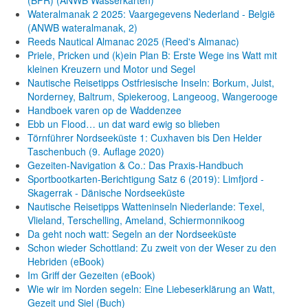
(BPR) (ANWB Wasserkarten)
Wateralmanak 2 2025: Vaargegevens Nederland - België
(ANWB wateralmanak, 2)
Reeds Nautical Almanac 2025 (Reed's Almanac)
Priele, Pricken und (k)ein Plan B: Erste Wege ins Watt mit
kleinen Kreuzern und Motor und Segel
Nautische Reisetipps Ostfriesische Inseln: Borkum, Juist,
Norderney, Baltrum, Spiekeroog, Langeoog, Wangerooge
Handboek varen op de Waddenzee
Ebb un Flood… un dat ward ewig so blieben
Törnführer Nordseeküste 1: Cuxhaven bis Den Helder
Taschenbuch
(9. Auflage
2020)
Gezeiten-Navigation & Co.: Das Praxis-Handbuch
Sportbootkarten-Berichtigung Satz 6 (2019): Limfjord -
Skagerrak - Dänische Nordseeküste
Nautische Reisetipps Watteninseln Niederlande: Texel,
Vlieland, Terschelling, Ameland, Schiermonnikoog
Da geht noch watt: Segeln an der Nordseeküste
Schon wieder Schottland: Zu zweit von der Weser zu den
Hebriden (eBook)
Im Griff der Gezeiten (eBook)
Wie wir im Norden segeln: Eine Liebeserklärung an Watt,
Gezeit und Siel (Buch)