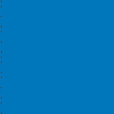
Ihr Segelboot und Sie kennen bereits jede Bucht und jede
Gezeitentafeln Europäische Gewässer 2025
Strömung des deutschen Hausreviers? „Traumtörns Ostsee“
Wateralmanak 1 2025/2026: Regelwerk für Binnenschifffahrt (BPR)
wird Ihnen das Gegenteil beweisen. Die besten
(ANWB Wasserkarten)
Wassersportredaktionen haben für Sie exklusive Tipps für
Wateralmanak 2 2025: Vaargegevens Nederland - België (ANWB
traumhafte Törns für Segelyacht und Motorboot
wateralmanak, 2)
zusammengestellt. Entdecken Sie wenig besuchte Buchten,
Reeds Nautical Almanac 2025 (Reed's Almanac)
unbekannte Häfen und inspirierende Touren vor der deutschen
Priele, Pricken und (k)ein Plan B: Erste Wege ins Watt mit kleinen
Küste!
Kreuzern und Motor und Segel
Nautische Reisetipps Ostfriesische Inseln: Borkum, Juist,
In diesem Revierführer finden Sie:
Norderney, Baltrum, Spiekeroog, Langeoog, Wangerooge
Handboek varen op de Waddenzee
• ausführliche und überraschende Törnberichte erfahrener
Ebb un Flood… un dat ward ewig so blieben
Segler
Törnführer Nordseeküste 1: Cuxhaven bis Den Helder
• aktuelle Revierinformationen und Angaben zum
Taschenbuch
(9. Auflage
2020)
Schwierigkeitsgrad jeder Segeltour
Gezeiten-Navigation & Co.: Das Praxis-Handbuch
• die besten Insidertipps der Magazine „Yacht“ und „boote“
Sportbootkarten-Berichtigung Satz 6 (2019): Limfjord - Skagerrak -
• weiterführende Literaturhinweise für eine noch effektivere
Dänische Nordseeküste
Törnplanung
Nautische Reisetipps Watteninseln Niederlande: Texel, Vlieland,
Terschelling, Ameland, Schiermonnikoog
Segeln auf der Ostsee neu entdeckt
Da geht noch watt: Segeln an der Nordseeküste
Schon wieder Schottland: Zu zweit von der Weser zu den Hebriden
Navigieren auf dem offenen Meer oder einmal rund um die
(eBook)
Ostseeinseln – dieser Törnführer liefert für jeden Geschmack
Im Griff der Gezeiten (eBook)