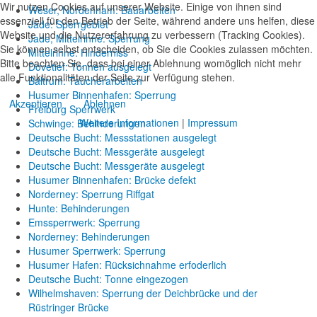
Wir nutzen Cookies auf unserer Website. Einige von ihnen sind
Weser, Nordenham: Bauarbeiten
essenziell für den Betrieb der Seite, während andere uns helfen, diese
Jade: Sperrgebiet
Website und die Nutzererfahrung zu verbessern (Tracking Cookies).
Jade, Mittelrinne: Sperrung
Sie können selbst entscheiden, ob Sie die Cookies zulassen möchten.
Mittelrinne: Hinderniss
Bitte beachten Sie, dass bei einer Ablehnung womöglich nicht mehr
Dovetief: Tonnen ausgelegt
alle Funktionalitäten der Seite zur Verfügung stehen.
Baltrum: Taucherarbeiten
Husumer Binnenhafen: Sperrung
Akzeptieren
Ablehnen
Freiburg Sperrwerk
Weitere Informationen
|
Impressum
Schwinge: Behinderungen
Deutsche Bucht: Messstationen ausgelegt
Deutsche Bucht: Messgeräte ausgelegt
Deutsche Bucht: Messgeräte ausgelegt
Husumer Binnenhafen: Brücke defekt
Norderney: Sperrung Riffgat
Hunte: Behinderungen
Emssperrwerk: Sperrung
Norderney: Behinderungen
Husumer Sperrwerk: Sperrung
Husumer Hafen: Rücksichnahme erfoderlich
Deutsche Bucht: Tonne eingezogen
Wilhelmshaven: Sperrung der Deichbrücke und der
Rüstringer Brücke