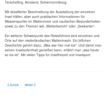
Terschelling, Ameland, Schiermonnikoog.
Mit detaillierter Beschreibung der Ausstattung der einzelnen
Insel-Häfen, aber auch praktischen Informationen für
Wassersportler im Wattenmeer und nautischen Besonderheiten
sowie zu den Themen wie „Wetterbericht“ oder „Seekarten“.
Ein weiterer Schwerpunkt des Reiseführers sind einzelnen und
Orte auf den niederländischen Watteninseln. Ein bißchen
Geschichte gehört dazu: „Was war hier mal los". Und damit man
seinen Inselaufenthalt genießen kann, erfährt man „was heute
so los ist". Mit vielen Tipps für Inselfreizeit und Inselsport.
Vorheriger Beitrag: Sailing for Future: Mit Low-Tech und Low-Budget um die 
Nächster Beitrag: Sehnsuchtsrevier Ostsee
Zurück
Weiter