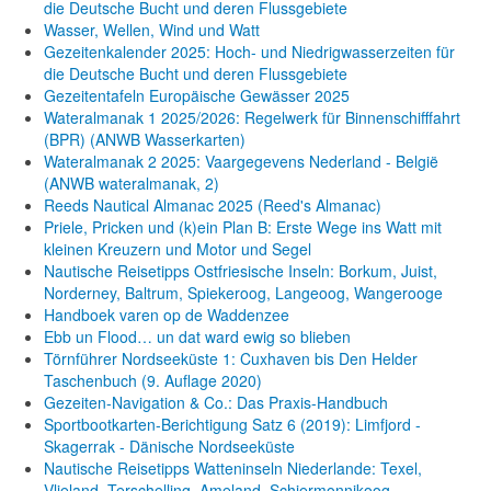
die Deutsche Bucht und deren Flussgebiete
Wasser, Wellen, Wind und Watt
Gezeitenkalender 2025: Hoch- und Niedrigwasserzeiten für
die Deutsche Bucht und deren Flussgebiete
Gezeitentafeln Europäische Gewässer 2025
Wateralmanak 1 2025/2026: Regelwerk für Binnenschifffahrt
(BPR) (ANWB Wasserkarten)
Wateralmanak 2 2025: Vaargegevens Nederland - België
(ANWB wateralmanak, 2)
Reeds Nautical Almanac 2025 (Reed's Almanac)
Priele, Pricken und (k)ein Plan B: Erste Wege ins Watt mit
kleinen Kreuzern und Motor und Segel
Nautische Reisetipps Ostfriesische Inseln: Borkum, Juist,
Norderney, Baltrum, Spiekeroog, Langeoog, Wangerooge
Handboek varen op de Waddenzee
Ebb un Flood… un dat ward ewig so blieben
Törnführer Nordseeküste 1: Cuxhaven bis Den Helder
Taschenbuch
(9. Auflage
2020)
Gezeiten-Navigation & Co.: Das Praxis-Handbuch
Sportbootkarten-Berichtigung Satz 6 (2019): Limfjord -
Skagerrak - Dänische Nordseeküste
Nautische Reisetipps Watteninseln Niederlande: Texel,
Vlieland, Terschelling, Ameland, Schiermonnikoog