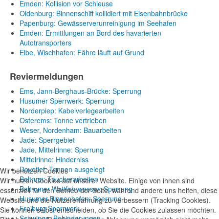
Emden: Kollision vor Schleuse
Oldenburg: Binnenschiff kollidiert mit Eisenbahnbrücke
Papenburg: Gewässerverunreinigung im Seehafen
Emden: Ermittlungen an Bord des havarierten
Autotransporters
Elbe, Wischhafen: Fähre läuft auf Grund
Reviermeldungen
Ems, Jann-Berghaus-Brücke: Sperrung
Husumer Sperrwerk: Sperrung
Norderpiep: Kabelverlegearbeiten
Osterems: Tonne vertrieben
Weser, Nordenham: Bauarbeiten
Jade: Sperrgebiet
Jade, Mittelrinne: Sperrung
Mittelrinne: Hinderniss
Dovetief: Tonnen ausgelegt
Wir benutzen Cookies
Baltrum: Taucherarbeiten
Wir nutzen Cookies auf unserer Website. Einige von ihnen sind
Baltrumer Wattfahrwasser: Sperrung
essenziell für den Betrieb der Seite, während andere uns helfen, diese
Husumer Binnenhafen: Sperrung
Website und die Nutzererfahrung zu verbessern (Tracking Cookies).
Freiburg Sperrwerk
Sie können selbst entscheiden, ob Sie die Cookies zulassen möchten.
Schwinge: Behinderungen