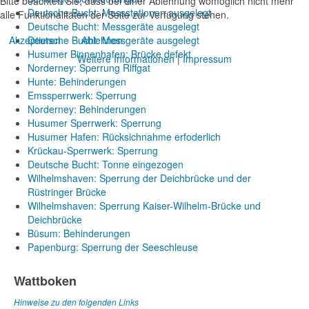
Bitte beachten Sie, dass bei einer Ablehnung womöglich nicht mehr
Deutsche Bucht: Messstationen ausgelegt
alle Funktionalitäten der Seite zur Verfügung stehen.
Deutsche Bucht: Messgeräte ausgelegt
Akzeptieren
Deutsche Bucht: Messgeräte ausgelegt
Ablehnen
Husumer Binnenhafen: Brücke defekt
Weitere Informationen
|
Impressum
Norderney: Sperrung Riffgat
Hunte: Behinderungen
Emssperrwerk: Sperrung
Norderney: Behinderungen
Husumer Sperrwerk: Sperrung
Husumer Hafen: Rücksichnahme erfoderlich
Krückau-Sperrwerk: Sperrung
Deutsche Bucht: Tonne eingezogen
Wilhelmshaven: Sperrung der Deichbrücke und der
Rüstringer Brücke
Wilhelmshaven: Sperrung Kaiser-Wilhelm-Brücke und
Deichbrücke
Büsum: Behinderungen
Papenburg: Sperrung der Seeschleuse
Wattboken
Hinweise zu den folgenden Links