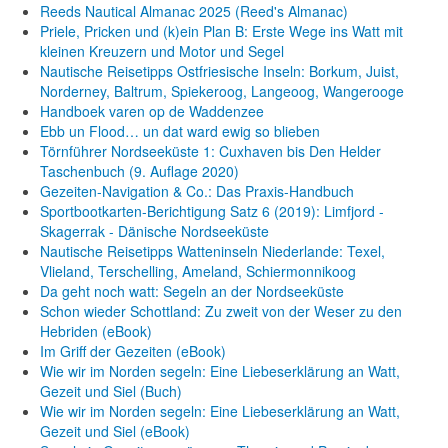
Reeds Nautical Almanac 2025 (Reed's Almanac)
Priele, Pricken und (k)ein Plan B: Erste Wege ins Watt mit
kleinen Kreuzern und Motor und Segel
Nautische Reisetipps Ostfriesische Inseln: Borkum, Juist,
Norderney, Baltrum, Spiekeroog, Langeoog, Wangerooge
Handboek varen op de Waddenzee
Ebb un Flood… un dat ward ewig so blieben
Törnführer Nordseeküste 1: Cuxhaven bis Den Helder
Taschenbuch
(9. Auflage
2020)
Gezeiten-Navigation & Co.: Das Praxis-Handbuch
Sportbootkarten-Berichtigung Satz 6 (2019): Limfjord -
Skagerrak - Dänische Nordseeküste
Nautische Reisetipps Watteninseln Niederlande: Texel,
Vlieland, Terschelling, Ameland, Schiermonnikoog
Da geht noch watt: Segeln an der Nordseeküste
Schon wieder Schottland: Zu zweit von der Weser zu den
Hebriden (eBook)
Im Griff der Gezeiten (eBook)
Wie wir im Norden segeln: Eine Liebeserklärung an Watt,
Gezeit und Siel (Buch)
Wie wir im Norden segeln: Eine Liebeserklärung an Watt,
Gezeit und Siel (eBook)