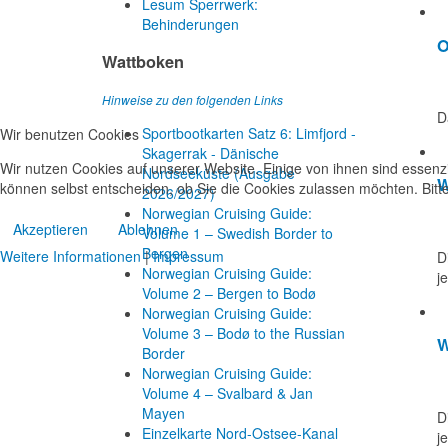
Lesum Sperrwerk:
Behinderungen
O
Wattboken
Hinweise zu den folgenden Links
D
Sportbootkarten Satz 6: Limfjord -
Wir benutzen Cookies
Skagerrak - Dänische
Wir nutzen Cookies auf unserer Website. Einige von ihnen sind essenzi
Nordseeküste (Ausgabe
W
können selbst entscheiden, ob Sie die Cookies zulassen möchten. Bitte
2026/2027)
Norwegian Cruising Guide:
Akzeptieren
Ablehnen
Volume 1 – Swedish Border to
Bergen
Weitere Informationen
|
Impressum
D
Norwegian Cruising Guide:
j
Volume 2 – Bergen to Bodø
Norwegian Cruising Guide:
Volume 3 – Bodø to the Russian
W
Border
Norwegian Cruising Guide:
Volume 4 – Svalbard & Jan
Mayen
D
Einzelkarte Nord-Ostsee-Kanal
j