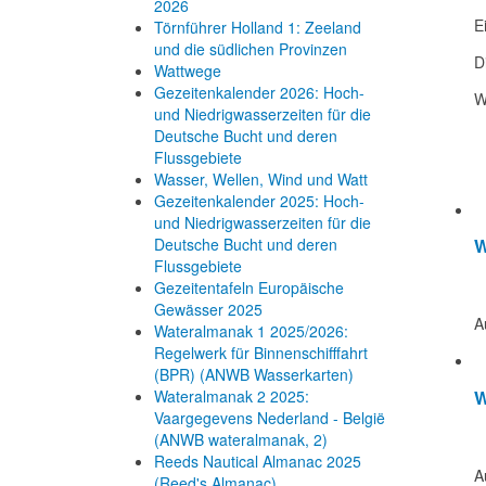
2026
E
Törnführer Holland 1: Zeeland
und die südlichen Provinzen
D
Wattwege
Gezeitenkalender 2026: Hoch-
W
und Niedrigwasserzeiten für die
Deutsche Bucht und deren
Flussgebiete
Wasser, Wellen, Wind und Watt
Gezeitenkalender 2025: Hoch-
und Niedrigwasserzeiten für die
W
Deutsche Bucht und deren
Flussgebiete
Gezeitentafeln Europäische
Gewässer 2025
A
Wateralmanak 1 2025/2026:
Regelwerk für Binnenschifffahrt
(BPR) (ANWB Wasserkarten)
W
Wateralmanak 2 2025:
Vaargegevens Nederland - België
(ANWB wateralmanak, 2)
Reeds Nautical Almanac 2025
A
(Reed's Almanac)