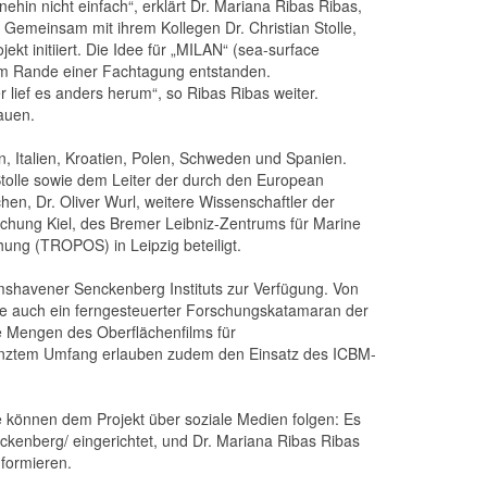
ehin nicht einfach“, erklärt Dr. Mariana Ribas Ribas,
emeinsam mit ihrem Kollegen Dr. Christian Stolle,
ekt initiiert. Die Idee für „MILAN“ (sea-surface
e am Rande einer Fachtagung entstanden.
 lief es anders herum“, so Ribas Ribas weiter.
auen.
 Italien, Kroatien, Polen, Schweden und Spanien.
Stolle sowie dem Leiter der durch den European
n, Dr. Oliver Wurl, weitere Wissenschaftler der
hung Kiel, des Bremer Leibniz-Zentrums für Marine
ung (TROPOS) in Leipzig beteiligt.
shavener Senckenberg Instituts zur Verfügung. Von
oje auch ein ferngesteuerter Forschungskatamaran der
Mengen des Oberflächenfilms für
renztem Umfang erlauben zudem den Einsatz des ICBM-
e können dem Projekt über soziale Medien folgen: Es
ckenberg/ eingerichtet, und Dr. Mariana Ribas Ribas
nformieren.