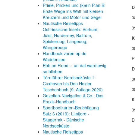
Priele, Pricken und (k)ein Plan B:
D
Erste Wege ins Watt mit kleinen
Kreuzern und Motor und Segel
0
Nautische Reisetipps
0
Ostfriesische Inseln: Borkum,
Juist, Norderney, Baltrum,
K
Spiekeroog, Langeoog,
Wangerooge
0
Handboek varen op de
E
Waddenzee
Ebb un Flood… un dat ward ewig
D
so blieben
Törnführer Nordseeküste 1:
0
Cuxhaven bis Den Helder
0
Taschenbuch
(9. Auflage
2020)
Gezeiten-Navigation & Co.: Das
K
Praxis-Handbuch
Sportbootkarten-Berichtigung
0
Satz 6 (2019): Limfjord -
Skagerrak - Dänische
D
Nordseeküste
Nautische Reisetipps