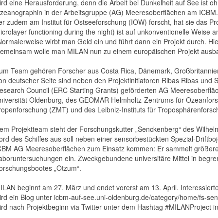
ird eine Herausforderung, denn die Arbeit bei Dunkelheit auf See ist ohn
zeanographin in der Arbeitsgruppe (AG) Meeresoberflächen am ICBM. G
er zudem am Institut für Ostseeforschung (IOW) forscht, hat sie das Proj
icrolayer functioning during the night) ist auf unkonventionelle Weis
Normalerweise wirbt man Geld ein und führt dann ein Projekt durch. Hier
emeinsam wolle man MILAN nun zu einem europäischen Projekt ausb
um Team gehören Forscher aus Costa Rica, Dänemark, Großbritannien,
on deutscher Seite sind neben den Projektinitiatoren Ribas Ribas und 
esearch Council (ERC Starting Grants) geförderten AG Meeresoberfläche
niversität Oldenburg, des GEOMAR Helmholtz-Zentrums für Ozeanforsc
ropenforschung (ZMT) und des Leibniz-Instituts für Troposphärenforsch
em Projektteam steht der Forschungskutter „Senckenberg“ des Wilhelm
ord des Schiffes aus soll neben einer sensorbestückten Spezial-Driftb
CBM AG Meeresoberflächen zum Einsatz kommen: Er sammelt größere 
aboruntersuchungen ein. Zweckgebundene universitäre Mittel in beg
orschungsbootes „Otzum“.
ILAN beginnt am 27. März und endet vorerst am 13. April. Interessiert
ird ein Blog unter icbm-auf-see.uni-oldenburg.de/category/home/fs-sen
ird nach Projektbeginn via Twitter unter dem Hashtag #MILANProject i