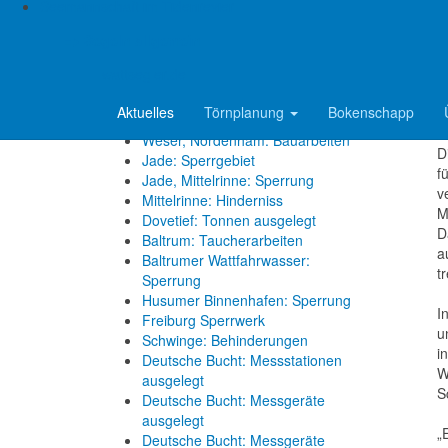
Elbe, Wischhafen: Fähre läuft auf
Seemannschaft im Tidenrevier
C
Grund
E
=> Segeln allgemein
a
Reviermeldungen
d
wattsegler.de
Norderpiep: Kabelverlegearbeiten
Aktuelles
Törnplanung
Bokenschapp
D
Osterems: Tonne vertrieben
o
Weser, Nordenham: Bauarbeiten
D
Jade: Sperrgebiet
f
Jade, Mittelrinne: Sperrung
v
Mittelrinne: Hinderniss
M
Dovetief: Tonnen ausgelegt
D
Baltrum: Taucherarbeiten
a
Baltrumer Wattfahrwasser:
t
Sperrung
Husumer Binnenhafen: Sperrung
I
Freiburg Sperrwerk
u
Schwinge: Behinderungen
i
Deutsche Bucht: Messstationen
W
ausgelegt
S
Deutsche Bucht: Messgeräte
ausgelegt
„
Deutsche Bucht: Messgeräte