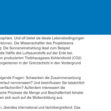
mmen. Zwei Wochen lang wird das interdisziplinäre
usen die hauchdünne Oberflächenschicht des Meeres
chen Atmosphäre und Ozean und wirkt sich auch auf
annten Oberflächenfilmen, bedeckt. Angereichert mit
lenzfreie Grenzschicht auf der Meeresoberfläche.
phäre. Und oft bietet sie ideale Lebensbedingungen
n können. Die Wissenschaftler des Projektteams
g: Die Sonneneinstrahlung lässt zum Beispiel
e Hälfte des Luftsauerstoffs auf der Erde bei.
en produzierten Treibhausgases Kohlendioxid (CO2)
oorganismen in der Grenzschicht in den Vordergrund
folgende Fragen: Schwanken die Zusammensetzung
erlauf nennenswert? Und beeinflussen Sie tatsächlich
rflächenfilm? Außerdem interessiert die
mische Prozesse die Menge und Beschaffenheit feinster
en sich auch auf die Wolkenbildung aus.
n, überdies international und fachübergreifend. Das