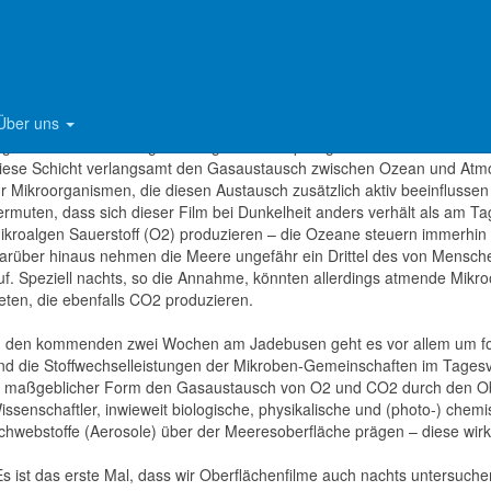
hemie und Biologie des Meeres (ICBM) der Universität Oldenburg zusa
xpertenteam vom Wilhelmshavener ICBM Standort aus auf dem Jadeb
uch in der Nacht untersuchen. Sie beeinflusst den Gasaustausch zwis
as Klimageschehen aus.
Über uns
er größte Teil der Ozeane ist von dünnen natürlichen Häutchen, sogen
rganischen Verbindungen biologischen Ursprungs bilden sie eine turbu
iese Schicht verlangsamt den Gasaustausch zwischen Ozean und Atmos
ür Mikroorganismen, die diesen Austausch zusätzlich aktiv beeinflusse
ermuten, dass sich dieser Film bei Dunkelheit anders verhält als am Ta
ikroalgen Sauerstoff (O2) produzieren – die Ozeane steuern immerhin di
arüber hinaus nehmen die Meere ungefähr ein Drittel des von Mensch
uf. Speziell nachts, so die Annahme, könnten allerdings atmende Mikr
reten, die ebenfalls CO2 produzieren.
n den kommenden zwei Wochen am Jadebusen geht es vor allem um 
nd die Stoffwechselleistungen der Mikroben-Gemeinschaften im Tagesv
n maßgeblicher Form den Gasaustausch von O2 und CO2 durch den Obe
issenschaftler, inwieweit biologische, physikalische und (photo-) che
chwebstoffe (Aerosole) über der Meeresoberfläche prägen – diese wirk
Es ist das erste Mal, dass wir Oberflächenfilme auch nachts untersuche