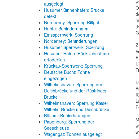
w
ausgelegt
O
Husumer Binnenhafen: Brücke
d
defekt
m
Norderney: Sperrung Riffgat
„
Hunte: Behinderungen
G
Emssperrwerk: Sperrung
Norderney: Behinderungen
Z
Husumer Sperrwerk: Sperrung
V
Husumer Hafen: Rücksichnahme
R
erfoderlich
U
Krückau-Sperrwerk: Sperrung
T
Deutsche Bucht: Tonne
eingezogen
D
Wilhelmshaven: Sperrung der
B
Deichbrücke und der Rüstringer
I
Brücke
L
Wilhelmshaven: Sperrung Kaiser-
F
Wilhelm-Brücke und Deichbrücke
Büsum: Behinderungen
M
Papenburg: Sperrung der
w
Seeschleuse
w
Wagengat: Tonnen ausgelegt