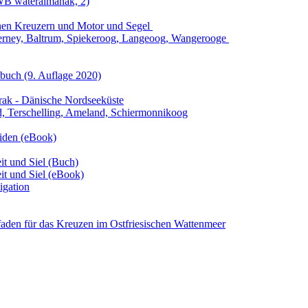
WB wateralmanak, 2)
einen Kreuzern und Motor und Segel
rderney, Baltrum, Spiekeroog, Langeoog, Wangerooge
nbuch
(9. Auflage
2020)
rrak - Dänische Nordseeküste
nd, Terschelling, Ameland, Schiermonnikoog
riden (eBook)
it und Siel (Buch)
it und Siel (eBook)
igation
tfaden für das Kreuzen im Ostfriesischen Wattenmeer