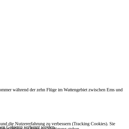
m Sommer während der zehn Flüge im Wattengebiet zwischen Ems und
e und die Nutzererfahrung zu verbessern (Tracking Cookies). Sie
esen Gebieten verbannt werden.
tionalitäten der Seite zur Verfügung stehen.