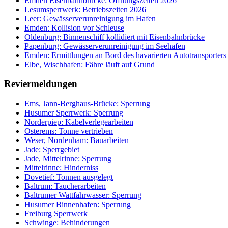
Emden Eisenbahnbrücke: Öffnungszeiten 2026
Lesumsperrwerk: Betriebszeiten 2026
Leer: Gewässerverunreinigung im Hafen
Emden: Kollision vor Schleuse
Oldenburg: Binnenschiff kollidiert mit Eisenbahnbrücke
Papenburg: Gewässerverunreinigung im Seehafen
Emden: Ermittlungen an Bord des havarierten Autotransporters
Elbe, Wischhafen: Fähre läuft auf Grund
Reviermeldungen
Ems, Jann-Berghaus-Brücke: Sperrung
Husumer Sperrwerk: Sperrung
Norderpiep: Kabelverlegearbeiten
Osterems: Tonne vertrieben
Weser, Nordenham: Bauarbeiten
Jade: Sperrgebiet
Jade, Mittelrinne: Sperrung
Mittelrinne: Hinderniss
Dovetief: Tonnen ausgelegt
Baltrum: Taucherarbeiten
Baltrumer Wattfahrwasser: Sperrung
Husumer Binnenhafen: Sperrung
Freiburg Sperrwerk
Schwinge: Behinderungen