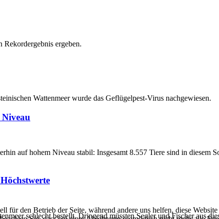
in Rekordergebnis ergeben.
teinischen Wattenmeer wurde das Geflügelpest-Virus nachgewiesen.
 Niveau
erhin auf hohem Niveau stabil: Insgesamt 8.557 Tiere sind in diese
 Höchstwerte
ell für den Betrieb der Seite, während andere uns helfen, diese Websit
enmeer schlecht bestellt. Dringend müssten Segler und Fischer aus di
 beachten Sie, dass bei einer Ablehnung womöglich nicht mehr alle Funk