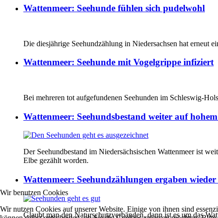
Wattenmeer: Seehunde fühlen sich pudelwohl
Die diesjährige Seehundzählung in Niedersachsen hat erneut e
Wattenmeer: Seehunde mit Vogelgrippe infiziert
Bei mehreren tot aufgefundenen Seehunden im Schleswig-Hols
Wattenmeer: Seehundsbestand weiter auf hohem
Der Seehundbestand im Niedersächsischen Wattenmeer ist weit
Elbe gezählt worden.
Wattenmeer: Seehundzählungen ergaben wieder
Wir benutzen Cookies
Wir nutzen Cookies auf unserer Website. Einige von ihnen sind essenzi
Glaubt man den Naturschutzverbänden, dann ist es um das Watt
können selbst entscheiden, ob Sie die Cookies zulassen möchten. Bitte