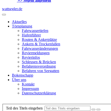
=> Segeln allgemein
wattsegler.de
Aktuelles
Törnplanung
Fahrwassertiefen
Hafenführer
Routen & Ankerplätze
Ankern & Trockenfallen
Fahrwasseränderungen
Reviermeldungen
Revierinfos
Schleusen & Brücken
Befahrensverordnung
Befahren von Seegatten
Bokenschapp
Über uns
Kontakt
Impressum
Datenschutzerklärung
Teil des Titels eingeben