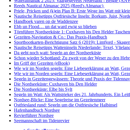
Wateralmanak 2 2025: Vaargegevens Nederland - België (AN
Reeds Nautical Almanac 2025 (Reed's Almanac)
Priele, Pricken und (k)ein Plan B: Erste Wege ins Watt mit kl
Nautische Reisetipps Ostfriesische Inseln: Borkum, Juist, No
Handboek varen op de Waddenzee
Ebb un Flood… un dat ward ewig so blieben
Törnführer Nordseeküste 1: Cuxhaven bis Den Helder
Tasche
Gezeiten-Navigation & Co.: Das Praxis-Handbuch
Sportbootkarten-Berichtigung Satz 6 (2019): Limfjord - Skage
Nautische Reisetipps Watteninseln Niederlande: Texel, Vliela
Da geht noch watt: Segeln an der Nordseeküste
Schon wieder Schottland: Zu zweit von der Weser zu den Heb
Im Griff der Gezeiten (eBook)
Wie wir im Norden segeln: Eine Liebeserklärung an Watt, Geze
Wie wir im Norden segeln: Eine Liebeserklärung an Watt, Geze
Segeln in Gezeitengewässern: Theorie und Praxis der Tidennav
Die Nordseeküste: Cuxhaven bis Den Helder
Die Nordseeküste: Elbe bis Sylt
Segeln im Watt: Als Wattstrieker des 21. Jahrhunderts. Ein Lei
Nordsee-Blicke: Eine Segelreise im Gezeitenmeer
Ostfriesland rund: Segeln um die Ostfriesische Halbinsel
Hafenhandbuch Nordsee
Revierführer Nordsee
Seemannschaft im Tidenrevier