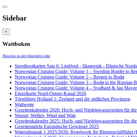
Sidebar
×
Wattboken
Hinweise zu den folgenden Links
Sportbootkarten Satz 6: Limfjord - Skagerrak - Dänische Nor
Norwegian Cruising Guide: Volume 1 – Swedish Border to Be
Norwegian Cruising Guide: Volume 2 – Bergen to Bodø
Norwegian Cruising Guide: Volume 3 – Bodø to the Russian B
Norwegian Cruising Guide: Volume 4 – Svalbard & Jan Maye
Einzelkarte Nord-Ostsee-Kanal 2026
Törnführer Holland 1: Zeeland und die südlichen Provinzen
Wattwege
Gezeitenkalender 2026: Hoch- und Niedrigwasserzeiten für die
Wasser, Wellen, Wind und Watt
Gezeitenkalender 2025: Hoch- und Niedrigwasserzeiten für die
Gezeitentafeln Europäische Gewässer 2025
Wateralmanak 1 2025/2026: Regelwerk für Binnenschifffahr