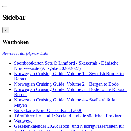
Sidebar
×
Wattboken
Hinweise zu den folgenden Links
Sportbootkarten Satz 6: Limfjord - Skagerrak - Dänische
Nordseeküste (Ausgabe 2026/2027)
Norwegian Cruising Guide: Volume 1 – Swedish Border to
Bergen
Norwegian Cruising Guide: Volume 2 – Bergen to Bodø
Norwegian Cruising Guide: Volume 3 – Bodø to the Russian
Border
Norwegian Cruising Guide: Volume 4 – Svalbard & Jan
Mayen
Einzelkarte Nord-Ostsee-Kanal 2026
Törnführer Holland 1: Zeeland und die südlichen Provinzen
Wattwege
Gezeitenkalender 2026: Hoch- und Niedrigwasserzeiten für