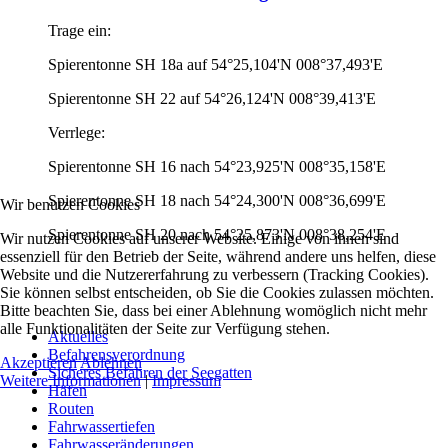
Trage ein:
Spierentonne SH 18a auf 54°25,104'N 008°37,493'E
Spierentonne SH 22 auf 54°26,124'N 008°39,413'E
Verrlege:
Spierentonne SH 16 nach 54°23,925'N 008°35,158'E
Spierentonne SH 18 nach 54°24,300'N 008°36,699'E
Wir benutzen Cookies
Spierentonne SH 20 nach 54°25,873'N 008°38,254'E
Wir nutzen Cookies auf unserer Website. Einige von ihnen sind
essenziell für den Betrieb der Seite, während andere uns helfen, diese
Website und die Nutzererfahrung zu verbessern (Tracking Cookies).
Sie können selbst entscheiden, ob Sie die Cookies zulassen möchten.
Bitte beachten Sie, dass bei einer Ablehnung womöglich nicht mehr
alle Funktionalitäten der Seite zur Verfügung stehen.
Aktuelles
Befahrensverordnung
Akzeptieren
Ablehnen
Sicheres Befahren der Seegatten
Weitere Informationen
|
Impressum
Häfen
Routen
Fahrwassertiefen
Fahrwasseränderungen