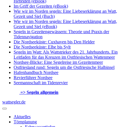
Hebriden (eBook)
Im Griff der Gezeiten (eBook)
Wie wir im Norden segeln: Eine Liebeserklärung an Watt,
Gezeit und Siel (Buch)
Wie wir im Norden segeln: Eine Liebeserklärung an Watt,
Gezeit und Siel (eBook)
Segeln in Gezeitengewässern: Theorie und Praxis der
Tidennavigation
Die Nordseeküste: Cuxhaven bis Den Helder
Die Nordseeküste: Elbe bis Sylt
Segeln im Watt: Als Wattstrieker des 21. Jahrhunderts. Ein
Leitfaden für das Kreuzen im Ostfriesischen Wattenmeer
Nordsee-Blicke: Eine Segelreise im Gezeitenmeer
Ostfriesland rund: Segeln um die Ostfriesische Halbinsel
Hafenhandbuch Nordsee
Revierführer Nordsee
Seemannschaft im Tidenrevier
=> Segeln allgemein
wattsegler.de
Aktuelles
Törnplanung
Fahrwassertiefen