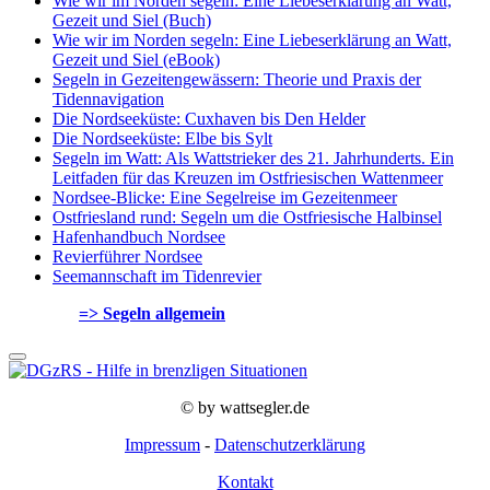
Wie wir im Norden segeln: Eine Liebeserklärung an Watt,
Gezeit und Siel (Buch)
Wie wir im Norden segeln: Eine Liebeserklärung an Watt,
Gezeit und Siel (eBook)
Segeln in Gezeitengewässern: Theorie und Praxis der
Tidennavigation
Die Nordseeküste: Cuxhaven bis Den Helder
Die Nordseeküste: Elbe bis Sylt
Segeln im Watt: Als Wattstrieker des 21. Jahrhunderts. Ein
Leitfaden für das Kreuzen im Ostfriesischen Wattenmeer
Nordsee-Blicke: Eine Segelreise im Gezeitenmeer
Ostfriesland rund: Segeln um die Ostfriesische Halbinsel
Hafenhandbuch Nordsee
Revierführer Nordsee
Seemannschaft im Tidenrevier
=> Segeln allgemein
© by wattsegler.de
Impressum
-
Datenschutzerklärung
Kontakt