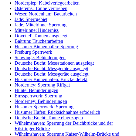
Norderpiep: Kabelverlegearbeiten
Osterems: Tonne vertrieben
Weser, Nordenham: Bauarbeiten
Jade: Sperrgebiet
Jade, Mittelrinne: Sperrung
Mittelrinne: Hinderniss
Dovetief: Tonnen ausgelegt
Baltrum: Taucherarbeiten
Husumer Binnenhafen: Sperrung
Freiburg Sperrwerk
Schwinge: Behinderungen
Deutsche Bucht: Messstationen ausgelegt
Deutsche Bucht: Messgeräte ausgelegt
Deutsche Bucht: Messgeräte ausgelegt
Husumer Binnenhafen: Brücke defekt
Norderney: Sperrung Riffgat
Hunte: Behinderungen
Emssperrwerk: Sperrung
Norderney: Behinderungen
Husumer Sperrwerk: Sperrung
Husumer Hafen: Rücksichnahme erfoderlich
Deutsche Bucht: Tonne eingezogen
Wilhelmshaven: Sperrung der Deichbrücke und der
Rüstringer Brücke
Wilhelmshaven: Sperrung Kaiser-Wilhelm-Brücke und