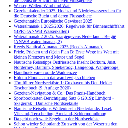
die Deutsche Bucht und deren Flussgebiete
Wasser, Wellen, Wind und Watt
Gezeitenkalender 2025: Hoch- und Niedrigwasserzeiten für
die Deutsche Bucht und deren Flussgebiete
Gezeitentafeln Europäische Gewässer 2025
Wateralmanak 1 2025/2026: Regelwerk für Binnenschifffahrt
(BPR) (ANWB Wasserkarten)
Wateralmanak 2 2025: Vaargegevens Nederland - België
(ANWB wateralmanak, 2)
Reeds Nautical Almanac 2025 (Reed's Almanac)
Priele, Pricken und (k)ein Plan B: Erste Wege ins Watt mit
kleinen Kreuzern und Motor und Segel
Nautische Reisetipps Ostfriesische Inseln: Borkum, Juist,
Norderney, Baltrum, Spiekeroog, Langeoog, Wangerooge
Handboek varen op de Waddenzee
Ebb un Flood… un dat ward ewig so blieben
Törnführer Nordseeküste 1: Cuxhaven bis Den Helder
Taschenbuch
(9. Auflage
2020)
Gezeiten-Navigation & Co.: Das Praxis-Handbuch
Sportbootkarten-Berichtigung Satz 6 (2019): Limfjord -
Skagerrak - Dänische Nordseeküste
Nautische Reisetipps Watteninseln Niederlande: Texel,
Vlieland, Terschelling, Ameland, Schiermonnikoog
Da geht noch watt: Segeln an der Nordseeküste
Schon wieder Schottland: Zu zweit von der Weser zu den