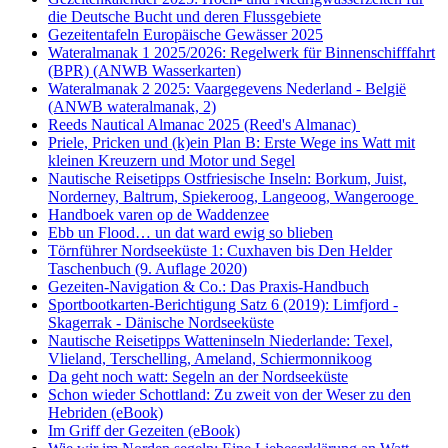
die Deutsche Bucht und deren Flussgebiete
Gezeitentafeln Europäische Gewässer 2025
Wateralmanak 1 2025/2026: Regelwerk für Binnenschifffahrt
(BPR) (ANWB Wasserkarten)
Wateralmanak 2 2025: Vaargegevens Nederland - België
(ANWB wateralmanak, 2)
Reeds Nautical Almanac 2025 (Reed's Almanac)
Priele, Pricken und (k)ein Plan B: Erste Wege ins Watt mit
kleinen Kreuzern und Motor und Segel
Nautische Reisetipps Ostfriesische Inseln: Borkum, Juist,
Norderney, Baltrum, Spiekeroog, Langeoog, Wangerooge
Handboek varen op de Waddenzee
Ebb un Flood… un dat ward ewig so blieben
Törnführer Nordseeküste 1: Cuxhaven bis Den Helder
Taschenbuch
(9. Auflage
2020)
Gezeiten-Navigation & Co.: Das Praxis-Handbuch
Sportbootkarten-Berichtigung Satz 6 (2019): Limfjord -
Skagerrak - Dänische Nordseeküste
Nautische Reisetipps Watteninseln Niederlande: Texel,
Vlieland, Terschelling, Ameland, Schiermonnikoog
Da geht noch watt: Segeln an der Nordseeküste
Schon wieder Schottland: Zu zweit von der Weser zu den
Hebriden (eBook)
Im Griff der Gezeiten (eBook)