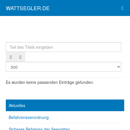
WATTSEGLER.DE
Teil des Titels eingeben
Anze
Es wurden keine passenden Einträge gefunden.
Aktuelles
Befahrensverordnung
Sicheres Befahren der Seegatten