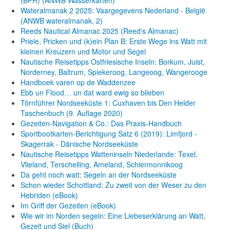
(BPR) (ANWB Wasserkarten)
Wateralmanak 2 2025: Vaargegevens Nederland - België
(ANWB wateralmanak, 2)
Reeds Nautical Almanac 2025 (Reed's Almanac)
Priele, Pricken und (k)ein Plan B: Erste Wege ins Watt mit
kleinen Kreuzern und Motor und Segel
Nautische Reisetipps Ostfriesische Inseln: Borkum, Juist,
Norderney, Baltrum, Spiekeroog, Langeoog, Wangerooge
Handboek varen op de Waddenzee
Ebb un Flood… un dat ward ewig so blieben
Törnführer Nordseeküste 1: Cuxhaven bis Den Helder
Taschenbuch
(9. Auflage
2020)
Gezeiten-Navigation & Co.: Das Praxis-Handbuch
Sportbootkarten-Berichtigung Satz 6 (2019): Limfjord -
Skagerrak - Dänische Nordseeküste
Nautische Reisetipps Watteninseln Niederlande: Texel,
Vlieland, Terschelling, Ameland, Schiermonnikoog
Da geht noch watt: Segeln an der Nordseeküste
Schon wieder Schottland: Zu zweit von der Weser zu den
Hebriden (eBook)
Im Griff der Gezeiten (eBook)
Wie wir im Norden segeln: Eine Liebeserklärung an Watt,
Gezeit und Siel (Buch)