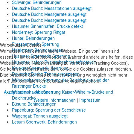
Schwinge: Behinderungen
Deutsche Bucht: Messstationen ausgelegt
Deutsche Bucht: Messgeräte ausgelegt
Deutsche Bucht: Messgeräte ausgelegt
Husumer Binnenhafen: Brücke defekt
Norderney: Sperrung Riffgat
Hunte: Behinderungen
Emssperrwerk: Sperrung
Wir benutzen Cookies
Norderney: Behinderungen
Wir nutzen Cookies auf unserer Website. Einige von ihnen sind
Husumer Sperrwerk: Sperrung
essenziell für den Betrieb der Seite, während andere uns helfen, diese
Husumer Hafen: Rücksichnahme erfoderlich
Website und die Nutzererfahrung zu verbessern (Tracking Cookies).
Krückau-Sperrwerk: Sperrung
Sie können selbst entscheiden, ob Sie die Cookies zulassen möchten.
Deutsche Bucht: Tonne eingezogen
Bitte beachten Sie, dass bei einer Ablehnung womöglich nicht mehr
Wilhelmshaven: Sperrung der Deichbrücke und der
alle Funktionalitäten der Seite zur Verfügung stehen.
Rüstringer Brücke
Akzeptieren
Ablehnen
Wilhelmshaven: Sperrung Kaiser-Wilhelm-Brücke und
Deichbrücke
Weitere Informationen
|
Impressum
Büsum: Behinderungen
Papenburg: Sperrung der Seeschleuse
Wagengat: Tonnen ausgelegt
Lesum Sperrwerk: Behinderungen