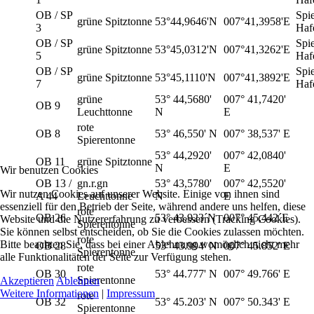
OB / SP
Spi
grüne Spitztonne
53°44,9646'N
007°41,3958'E
3
Haf
OB / SP
Spi
grüne Spitztonne
53°45,0312'N
007°41,3262'E
5
Haf
OB / SP
Spi
grüne Spitztonne
53°45,1110'N
007°41,3892'E
7
Haf
grüne
53° 44,5680'
007° 41,7420'
OB 9
Leuchttonne
N
E
rote
OB 8
53° 46,550' N
007° 38,537' E
Spierentonne
53° 44,2920'
007° 42,0840'
OB 11
grüne Spitztonne
N
E
Wir benutzen Cookies
OB 13 /
gn.r.gn
53° 43,5780'
007° 42,5520'
Wir nutzen Cookies auf unserer Website. Einige von ihnen sind
A 44
Leuchttonne
N
E
essenziell für den Betrieb der Seite, während andere uns helfen, diese
rote
OB 26
53° 43,923´N
007° 45,442´E
Website und die Nutzererfahrung zu verbessern (Tracking Cookies).
Spierentonne
Sie können selbst entscheiden, ob Sie die Cookies zulassen möchten.
rote
Bitte beachten Sie, dass bei einer Ablehnung womöglich nicht mehr
OB 28
53° 43.994' N
007° 45.852' E
Spierentonne
alle Funktionalitäten der Seite zur Verfügung stehen.
rote
OB 30
53° 44.777' N
007° 49.766' E
Spierentonne
Akzeptieren
Ablehnen
Weitere Informationen
|
Impressum
rote
OB 32
53° 45.203' N
007° 50.343' E
Spierentonne