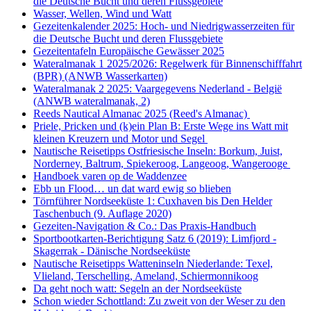
die Deutsche Bucht und deren Flussgebiete
Wasser, Wellen, Wind und Watt
Gezeitenkalender 2025: Hoch- und Niedrigwasserzeiten für
die Deutsche Bucht und deren Flussgebiete
Gezeitentafeln Europäische Gewässer 2025
Wateralmanak 1 2025/2026: Regelwerk für Binnenschifffahrt
(BPR) (ANWB Wasserkarten)
Wateralmanak 2 2025: Vaargegevens Nederland - België
(ANWB wateralmanak, 2)
Reeds Nautical Almanac 2025 (Reed's Almanac)
Priele, Pricken und (k)ein Plan B: Erste Wege ins Watt mit
kleinen Kreuzern und Motor und Segel
Nautische Reisetipps Ostfriesische Inseln: Borkum, Juist,
Norderney, Baltrum, Spiekeroog, Langeoog, Wangerooge
Handboek varen op de Waddenzee
Ebb un Flood… un dat ward ewig so blieben
Törnführer Nordseeküste 1: Cuxhaven bis Den Helder
Taschenbuch
(9. Auflage
2020)
Gezeiten-Navigation & Co.: Das Praxis-Handbuch
Sportbootkarten-Berichtigung Satz 6 (2019): Limfjord -
Skagerrak - Dänische Nordseeküste
Nautische Reisetipps Watteninseln Niederlande: Texel,
Vlieland, Terschelling, Ameland, Schiermonnikoog
Da geht noch watt: Segeln an der Nordseeküste
Schon wieder Schottland: Zu zweit von der Weser zu den