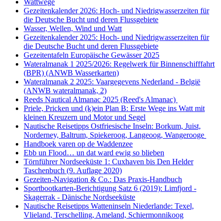
Wattwege
Gezeitenkalender 2026: Hoch- und Niedrigwasserzeiten für
die Deutsche Bucht und deren Flussgebiete
Wasser, Wellen, Wind und Watt
Gezeitenkalender 2025: Hoch- und Niedrigwasserzeiten für
die Deutsche Bucht und deren Flussgebiete
Gezeitentafeln Europäische Gewässer 2025
Wateralmanak 1 2025/2026: Regelwerk für Binnenschifffahrt
(BPR) (ANWB Wasserkarten)
Wateralmanak 2 2025: Vaargegevens Nederland - België
(ANWB wateralmanak, 2)
Reeds Nautical Almanac 2025 (Reed's Almanac)
Priele, Pricken und (k)ein Plan B: Erste Wege ins Watt mit
kleinen Kreuzern und Motor und Segel
Nautische Reisetipps Ostfriesische Inseln: Borkum, Juist,
Norderney, Baltrum, Spiekeroog, Langeoog, Wangerooge
Handboek varen op de Waddenzee
Ebb un Flood… un dat ward ewig so blieben
Törnführer Nordseeküste 1: Cuxhaven bis Den Helder
Taschenbuch
(9. Auflage
2020)
Gezeiten-Navigation & Co.: Das Praxis-Handbuch
Sportbootkarten-Berichtigung Satz 6 (2019): Limfjord -
Skagerrak - Dänische Nordseeküste
Nautische Reisetipps Watteninseln Niederlande: Texel,
Vlieland, Terschelling, Ameland, Schiermonnikoog