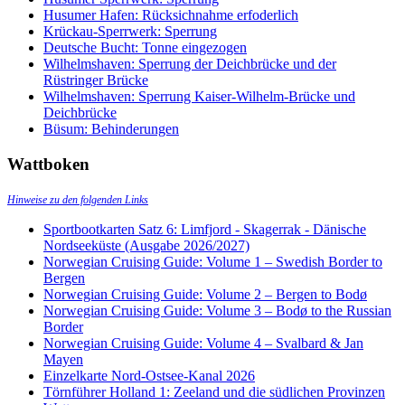
Husumer Hafen: Rücksichnahme erfoderlich
Krückau-Sperrwerk: Sperrung
Deutsche Bucht: Tonne eingezogen
Wilhelmshaven: Sperrung der Deichbrücke und der
Rüstringer Brücke
Wilhelmshaven: Sperrung Kaiser-Wilhelm-Brücke und
Deichbrücke
Büsum: Behinderungen
Wattboken
Hinweise zu den folgenden Links
Sportbootkarten Satz 6: Limfjord - Skagerrak - Dänische
Nordseeküste (Ausgabe 2026/2027)
Norwegian Cruising Guide: Volume 1 – Swedish Border to
Bergen
Norwegian Cruising Guide: Volume 2 – Bergen to Bodø
Norwegian Cruising Guide: Volume 3 – Bodø to the Russian
Border
Norwegian Cruising Guide: Volume 4 – Svalbard & Jan
Mayen
Einzelkarte Nord-Ostsee-Kanal 2026
Törnführer Holland 1: Zeeland und die südlichen Provinzen