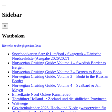
Sidebar
×
Wattboken
Hinweise zu den folgenden Links
Sportbootkarten Satz 6: Limfjord - Skagerrak - Dänische
Nordseeküste (Ausgabe 2026/2027)
Norwegian Cruising Guide: Volume 1 – Swedish Border to
Bergen
Norwegian Cruising Guide: Volume 2 – Bergen to Bodø
Norwegian Cruising Guide: Volume 3 – Bodø to the Russian
Border
Norwegian Cruising Guide: Volume 4 – Svalbard & Jan
Mayen
Einzelkarte Nord-Ostsee-Kanal 2026
Törnführer Holland 1: Zeeland und die südlichen Provinzen
Wattwege
Gezeitenkalender 2026: Hoch- und Niedrigwasserzeiten für