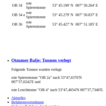
rote
OB 34
53° 45.190' N
007° 50.264' E
Spierentonne
rote
OB 34 a
53° 45.279' N
007° 50.837' E
Spierentonne
rote
OB 36
53° 45.427' N
007° 51.185' E
Spierentonne
Otzumer Balje: Tonnen verlegt
Folgende Tonnen wurden verlegt:
rote Spierentonne "OB 2a" nach 53°47,6376'N
007°37,0242'E und
rote Leuchttonne "OB 4" nach 53°47,4654'N 007°37,7346'E.
Aktuelles
Befahrensverordnung