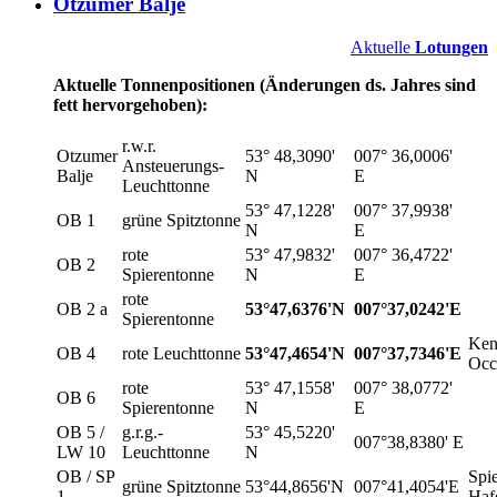
Otzumer Balje
Aktuelle
Lotungen
Aktuelle Tonnenpositionen (Änderungen ds. Jahres sind
fett hervorgehoben):
r.w.r.
Otzumer
53° 48,3090'
007° 36,0006'
Ansteuerungs-
Balje
N
E
Leuchttonne
53° 47,1228'
007° 37,9938'
OB 1
grüne Spitztonne
N
E
rote
53° 47,9832'
007° 36,4722'
OB 2
Spierentonne
N
E
rote
OB 2 a
53°47,6376'N
007°37,0242'E
Spierentonne
Ken
OB 4
rote Leuchttonne
53°47,4654'N
007°37,7346'E
Occ.
rote
53° 47,1558'
007° 38,0772'
OB 6
Spierentonne
N
E
OB 5 /
g.r.g.-
53° 45,5220'
007°38,8380' E
LW 10
Leuchttonne
N
OB / SP
Spi
grüne Spitztonne
53°44,8656'N
007°41,4054'E
1
Haf