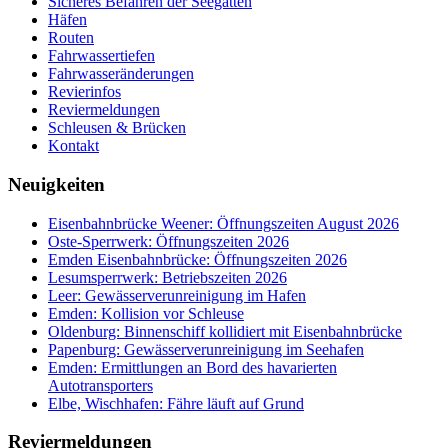
Sicheres Befahren der Seegatten
Häfen
Routen
Fahrwassertiefen
Fahrwasseränderungen
Revierinfos
Reviermeldungen
Schleusen & Brücken
Kontakt
Neuigkeiten
Eisenbahnbrücke Weener: Öffnungszeiten August 2026
Oste-Sperrwerk: Öffnungszeiten 2026
Emden Eisenbahnbrücke: Öffnungszeiten 2026
Lesumsperrwerk: Betriebszeiten 2026
Leer: Gewässerverunreinigung im Hafen
Emden: Kollision vor Schleuse
Oldenburg: Binnenschiff kollidiert mit Eisenbahnbrücke
Papenburg: Gewässerverunreinigung im Seehafen
Emden: Ermittlungen an Bord des havarierten
Autotransporters
Elbe, Wischhafen: Fähre läuft auf Grund
Reviermeldungen