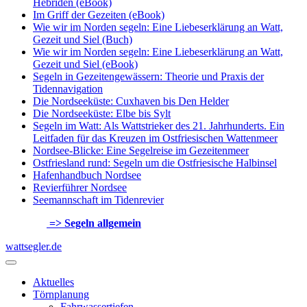
Hebriden (eBook)
Im Griff der Gezeiten (eBook)
Wie wir im Norden segeln: Eine Liebeserklärung an Watt,
Gezeit und Siel (Buch)
Wie wir im Norden segeln: Eine Liebeserklärung an Watt,
Gezeit und Siel (eBook)
Segeln in Gezeitengewässern: Theorie und Praxis der
Tidennavigation
Die Nordseeküste: Cuxhaven bis Den Helder
Die Nordseeküste: Elbe bis Sylt
Segeln im Watt: Als Wattstrieker des 21. Jahrhunderts. Ein
Leitfaden für das Kreuzen im Ostfriesischen Wattenmeer
Nordsee-Blicke: Eine Segelreise im Gezeitenmeer
Ostfriesland rund: Segeln um die Ostfriesische Halbinsel
Hafenhandbuch Nordsee
Revierführer Nordsee
Seemannschaft im Tidenrevier
=> Segeln allgemein
wattsegler.de
Aktuelles
Törnplanung
Fahrwassertiefen