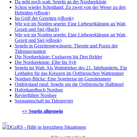
Da geht noch watt: Segeln an der Nordseeküste
Schon wieder Schottland: Zu zweit von der Weser zu den
Hebriden (eBook)
Im Griff der Gezeiten (eBook)
Wie wir im Norden segeln: Eine Liebeserklärung an Watt,
Gezeit und Siel (Buch)
Wie wir im Norden segeln: Eine Liebeserklärung an Watt,
Gezeit und Siel (eBook)
Segeln in Gezeitengewässern: Theorie und Praxis der
Tidennavigation
Die Nordseeküste: Cuxhaven bis Den Helder
Die Nordseeküste: Elbe bis Sylt
Segeln im Watt: Als Wattstrieker des 21. Jahrhunderts. Ein
Leitfaden für das Kreuzen im Ostfriesischen Wattenmeer
Nordsee-Blicke: Eine Segelreise im Gezeitenmeer
Ostfriesland rund: Segeln um die Ostfriesische Halbinsel
Hafenhandbuch Nordsee
Revierführer Nordsee
Seemannschaft im Tidenrevier
=> Segeln allgemein