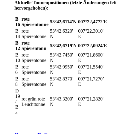
Aktuelle Tonnenpositionen (letzte Änderungen fett
hervorgehoben):
B
rote
53°42,6114'N
007°22,4772'E
16
Spierentonne
B
rote
53°42,6320'
007°22,3010'
14
Spierentonne
N
E
B
rote
53°42,6719'N
007°22,0924'E
12
Spierentonn
B
rote
53°42,7450'
007°21,8600'
10
Spierentonne
N
E
B
rote
53°42,9950'
007°21,5540'
6
Spierentonne
N
E
B
rote
53°42,8370’
007°21,7270’
8
Spierentonne
N
E
D
19
rot grün rote
53°43,3200'
007°21,2820'
/
Leuchttonne
N
E
B
2