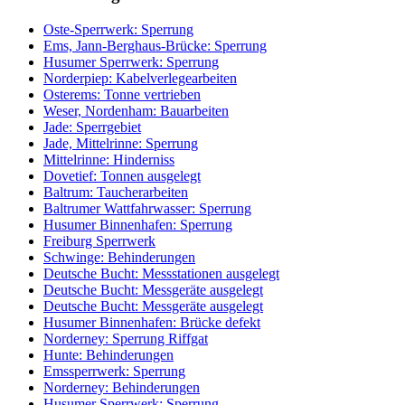
Oste-Sperrwerk: Sperrung
Ems, Jann-Berghaus-Brücke: Sperrung
Husumer Sperrwerk: Sperrung
Norderpiep: Kabelverlegearbeiten
Osterems: Tonne vertrieben
Weser, Nordenham: Bauarbeiten
Jade: Sperrgebiet
Jade, Mittelrinne: Sperrung
Mittelrinne: Hinderniss
Dovetief: Tonnen ausgelegt
Baltrum: Taucherarbeiten
Baltrumer Wattfahrwasser: Sperrung
Husumer Binnenhafen: Sperrung
Freiburg Sperrwerk
Schwinge: Behinderungen
Deutsche Bucht: Messstationen ausgelegt
Deutsche Bucht: Messgeräte ausgelegt
Deutsche Bucht: Messgeräte ausgelegt
Husumer Binnenhafen: Brücke defekt
Norderney: Sperrung Riffgat
Hunte: Behinderungen
Emssperrwerk: Sperrung
Norderney: Behinderungen
Husumer Sperrwerk: Sperrung