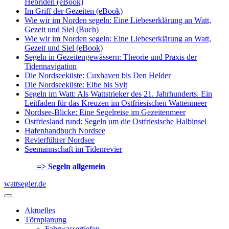
Hebriden (eBook)
Im Griff der Gezeiten (eBook)
Wie wir im Norden segeln: Eine Liebeserklärung an Watt,
Gezeit und Siel (Buch)
Wie wir im Norden segeln: Eine Liebeserklärung an Watt,
Gezeit und Siel (eBook)
Segeln in Gezeitengewässern: Theorie und Praxis der
Tidennavigation
Die Nordseeküste: Cuxhaven bis Den Helder
Die Nordseeküste: Elbe bis Sylt
Segeln im Watt: Als Wattstrieker des 21. Jahrhunderts. Ein
Leitfaden für das Kreuzen im Ostfriesischen Wattenmeer
Nordsee-Blicke: Eine Segelreise im Gezeitenmeer
Ostfriesland rund: Segeln um die Ostfriesische Halbinsel
Hafenhandbuch Nordsee
Revierführer Nordsee
Seemannschaft im Tidenrevier
=> Segeln allgemein
wattsegler.de
Aktuelles
Törnplanung
Fahrwassertiefen