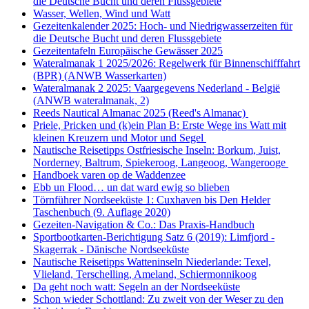
die Deutsche Bucht und deren Flussgebiete
Wasser, Wellen, Wind und Watt
Gezeitenkalender 2025: Hoch- und Niedrigwasserzeiten für
die Deutsche Bucht und deren Flussgebiete
Gezeitentafeln Europäische Gewässer 2025
Wateralmanak 1 2025/2026: Regelwerk für Binnenschifffahrt
(BPR) (ANWB Wasserkarten)
Wateralmanak 2 2025: Vaargegevens Nederland - België
(ANWB wateralmanak, 2)
Reeds Nautical Almanac 2025 (Reed's Almanac)
Priele, Pricken und (k)ein Plan B: Erste Wege ins Watt mit
kleinen Kreuzern und Motor und Segel
Nautische Reisetipps Ostfriesische Inseln: Borkum, Juist,
Norderney, Baltrum, Spiekeroog, Langeoog, Wangerooge
Handboek varen op de Waddenzee
Ebb un Flood… un dat ward ewig so blieben
Törnführer Nordseeküste 1: Cuxhaven bis Den Helder
Taschenbuch
(9. Auflage
2020)
Gezeiten-Navigation & Co.: Das Praxis-Handbuch
Sportbootkarten-Berichtigung Satz 6 (2019): Limfjord -
Skagerrak - Dänische Nordseeküste
Nautische Reisetipps Watteninseln Niederlande: Texel,
Vlieland, Terschelling, Ameland, Schiermonnikoog
Da geht noch watt: Segeln an der Nordseeküste
Schon wieder Schottland: Zu zweit von der Weser zu den