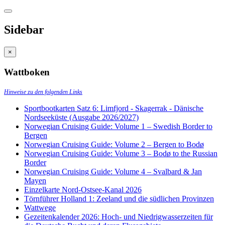
Sidebar
×
Wattboken
Hinweise zu den folgenden Links
Sportbootkarten Satz 6: Limfjord - Skagerrak - Dänische
Nordseeküste (Ausgabe 2026/2027)
Norwegian Cruising Guide: Volume 1 – Swedish Border to
Bergen
Norwegian Cruising Guide: Volume 2 – Bergen to Bodø
Norwegian Cruising Guide: Volume 3 – Bodø to the Russian
Border
Norwegian Cruising Guide: Volume 4 – Svalbard & Jan
Mayen
Einzelkarte Nord-Ostsee-Kanal 2026
Törnführer Holland 1: Zeeland und die südlichen Provinzen
Wattwege
Gezeitenkalender 2026: Hoch- und Niedrigwasserzeiten für