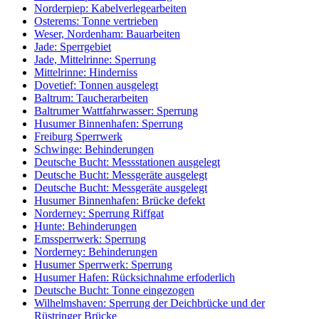
Norderpiep: Kabelverlegearbeiten
Osterems: Tonne vertrieben
Weser, Nordenham: Bauarbeiten
Jade: Sperrgebiet
Jade, Mittelrinne: Sperrung
Mittelrinne: Hinderniss
Dovetief: Tonnen ausgelegt
Baltrum: Taucherarbeiten
Baltrumer Wattfahrwasser: Sperrung
Husumer Binnenhafen: Sperrung
Freiburg Sperrwerk
Schwinge: Behinderungen
Deutsche Bucht: Messstationen ausgelegt
Deutsche Bucht: Messgeräte ausgelegt
Deutsche Bucht: Messgeräte ausgelegt
Husumer Binnenhafen: Brücke defekt
Norderney: Sperrung Riffgat
Hunte: Behinderungen
Emssperrwerk: Sperrung
Norderney: Behinderungen
Husumer Sperrwerk: Sperrung
Husumer Hafen: Rücksichnahme erfoderlich
Deutsche Bucht: Tonne eingezogen
Wilhelmshaven: Sperrung der Deichbrücke und der
Rüstringer Brücke