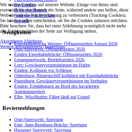
Wir nutzen Cookies auf unserer Website. Einige von ihnen sind
Revierinfos
essenziell für den Betrieb der Seite, während andere uns helfen, diese
Reviermeldungen
Website und die Nutzererfahrung zu verbessern (Tracking Cookies).
Schleusen & Brücken
Sie können selbst entscheiden, ob Sie die Cookies zulassen möchten.
Kontakt
Bitte beachten Sie, dass bei einer Ablehnung womöglich nicht mehr
alle Funktionalitäten der Seite zur Verfügung stehen.
Neuigkeiten
Akzeptieren
Ablehnen
Eisenbahnbrücke Weener: Öffnungszeiten August 2026
Weitere Informationen
|
Impressum
Oste-Sperrwerk: Öffnungszeiten 2026
Emden Eisenbahnbrücke: Öffnungszeiten 2026
Lesumsperrwerk: Betriebszeiten 2026
Leer: Gewässerverunreinigung im Hafen
Emden: Kollision vor Schleuse
Oldenburg: Binnenschiff kollidiert mit Eisenbahnbrücke
Papenburg: Gewässerverunreinigung im Seehafen
Emden: Ermittlungen an Bord des havarierten
Autotransporters
Elbe, Wischhafen: Fähre läuft auf Grund
Reviermeldungen
Oste-Sperrwerk: Sperrung
Ems, Jann-Berghaus-Brücke: Sperrung
Husumer Sperrwerk: Sperrung