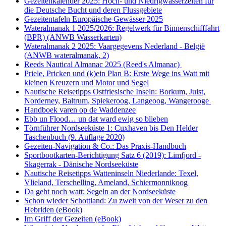
Gezeitenkalender 2025: Hoch- und Niedrigwasserzeiten für
die Deutsche Bucht und deren Flussgebiete
Gezeitentafeln Europäische Gewässer 2025
Wateralmanak 1 2025/2026: Regelwerk für Binnenschifffahrt
(BPR) (ANWB Wasserkarten)
Wateralmanak 2 2025: Vaargegevens Nederland - België
(ANWB wateralmanak, 2)
Reeds Nautical Almanac 2025 (Reed's Almanac)
Priele, Pricken und (k)ein Plan B: Erste Wege ins Watt mit
kleinen Kreuzern und Motor und Segel
Nautische Reisetipps Ostfriesische Inseln: Borkum, Juist,
Norderney, Baltrum, Spiekeroog, Langeoog, Wangerooge
Handboek varen op de Waddenzee
Ebb un Flood… un dat ward ewig so blieben
Törnführer Nordseeküste 1: Cuxhaven bis Den Helder
Taschenbuch
(9. Auflage
2020)
Gezeiten-Navigation & Co.: Das Praxis-Handbuch
Sportbootkarten-Berichtigung Satz 6 (2019): Limfjord -
Skagerrak - Dänische Nordseeküste
Nautische Reisetipps Watteninseln Niederlande: Texel,
Vlieland, Terschelling, Ameland, Schiermonnikoog
Da geht noch watt: Segeln an der Nordseeküste
Schon wieder Schottland: Zu zweit von der Weser zu den
Hebriden (eBook)
Im Griff der Gezeiten (eBook)