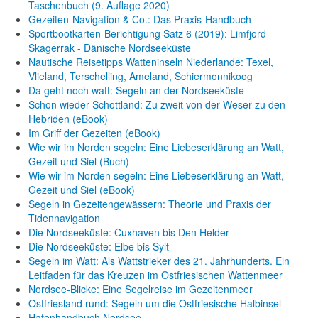
Taschenbuch
(9. Auflage
2020)
Gezeiten-Navigation & Co.: Das Praxis-Handbuch
Sportbootkarten-Berichtigung Satz 6 (2019): Limfjord -
Skagerrak - Dänische Nordseeküste
Nautische Reisetipps Watteninseln Niederlande: Texel,
Vlieland, Terschelling, Ameland, Schiermonnikoog
Da geht noch watt: Segeln an der Nordseeküste
Schon wieder Schottland: Zu zweit von der Weser zu den
Hebriden (eBook)
Im Griff der Gezeiten (eBook)
Wie wir im Norden segeln: Eine Liebeserklärung an Watt,
Gezeit und Siel (Buch)
Wie wir im Norden segeln: Eine Liebeserklärung an Watt,
Gezeit und Siel (eBook)
Segeln in Gezeitengewässern: Theorie und Praxis der
Tidennavigation
Die Nordseeküste: Cuxhaven bis Den Helder
Die Nordseeküste: Elbe bis Sylt
Segeln im Watt: Als Wattstrieker des 21. Jahrhunderts. Ein
Leitfaden für das Kreuzen im Ostfriesischen Wattenmeer
Nordsee-Blicke: Eine Segelreise im Gezeitenmeer
Ostfriesland rund: Segeln um die Ostfriesische Halbinsel
Hafenhandbuch Nordsee