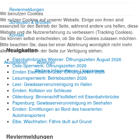
Reviermeldungen
Wir benutzen Cookies
Wir nutzen Cookies auf unserer Website. Einige von ihnen sind
Schleusen & Brücken
essenziell für den Betrieb der Seite, während andere uns helfen, diese
Website und die Nutzererfahrung zu verbessern (Tracking Cookies).
Kontakt
Sie können selbst entscheiden, ob Sie die Cookies zulassen möchten.
Bitte beachten Sie, dass bei einer Ablehnung womöglich nicht mehr
Neuigkeiten
alle Funktionalitäten der Seite zur Verfügung stehen.
Eisenbahnbrücke Weener: Öffnungszeiten August 2026
Akzeptieren
Ablehnen
Oste-Sperrwerk: Öffnungszeiten 2026
Weitere Informationen
|
Impressum
Emden Eisenbahnbrücke: Öffnungszeiten 2026
Lesumsperrwerk: Betriebszeiten 2026
Leer: Gewässerverunreinigung im Hafen
Emden: Kollision vor Schleuse
Oldenburg: Binnenschiff kollidiert mit Eisenbahnbrücke
Papenburg: Gewässerverunreinigung im Seehafen
Emden: Ermittlungen an Bord des havarierten
Autotransporters
Elbe, Wischhafen: Fähre läuft auf Grund
Reviermeldungen