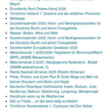
Mayen
Einzelkarte Nord-Ostsee-Kanal 2026
Törnführer Holland 1: Zeeland und die südlichen Provinzen
Wattwege
Gezeitenkalender 2026: Hoch- und Niedrigwasserzeiten für
die Deutsche Bucht und deren Flussgebiete
Wasser, Wellen, Wind und Watt
Gezeitenkalender 2025: Hoch- und Niedrigwasserzeiten für
die Deutsche Bucht und deren Flussgebiete
Gezeitentafeln Europäische Gewässer 2025
Wateralmanak 1 2025/2026: Regelwerk für Binnenschifffahrt
(BPR) (ANWB Wasserkarten)
Wateralmanak 2 2025: Vaargegevens Nederland - België
(ANWB wateralmanak, 2)
Reeds Nautical Almanac 2025 (Reed's Almanac)
Priele, Pricken und (k)ein Plan B: Erste Wege ins Watt mit
kleinen Kreuzern und Motor und Segel
Nautische Reisetipps Ostfriesische Inseln: Borkum, Juist,
Norderney, Baltrum, Spiekeroog, Langeoog, Wangerooge
Handboek varen op de Waddenzee
Ebb un Flood… un dat ward ewig so blieben
Törnführer Nordseeküste 1: Cuxhaven bis Den Helder