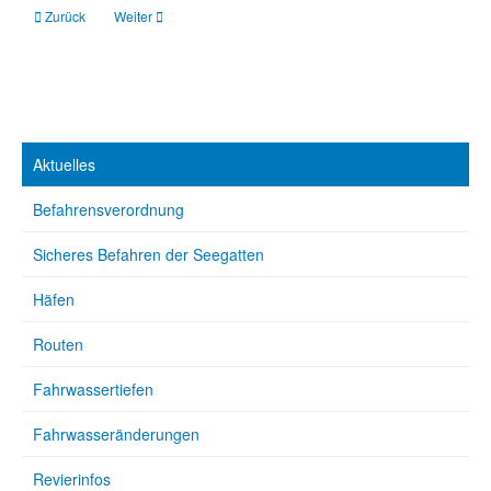
Vorheriger Beitrag: Norwegian Cruising Guide: Volume 2 – Bergen to Bodø / 8
Nächster Beitrag: HOW TO USE A SEXTANT: A Step-by-Step Guid
Zurück
Weiter
Aktuelles
Befahrensverordnung
Sicheres Befahren der Seegatten
Häfen
Routen
Fahrwassertiefen
Fahrwasseränderungen
Revierinfos