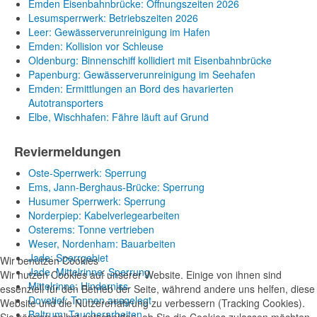
Emden Eisenbahnbrücke: Öffnungszeiten 2026
Lesumsperrwerk: Betriebszeiten 2026
Leer: Gewässerverunreinigung im Hafen
Emden: Kollision vor Schleuse
Oldenburg: Binnenschiff kollidiert mit Eisenbahnbrücke
Papenburg: Gewässerverunreinigung im Seehafen
Emden: Ermittlungen an Bord des havarierten
Autotransporters
Elbe, Wischhafen: Fähre läuft auf Grund
Reviermeldungen
Oste-Sperrwerk: Sperrung
Ems, Jann-Berghaus-Brücke: Sperrung
Husumer Sperrwerk: Sperrung
Norderpiep: Kabelverlegearbeiten
Osterems: Tonne vertrieben
Weser, Nordenham: Bauarbeiten
Jade: Sperrgebiet
Wir benutzen Cookies
Jade, Mittelrinne: Sperrung
Wir nutzen Cookies auf unserer Website. Einige von ihnen sind
Mittelrinne: Hinderniss
essenziell für den Betrieb der Seite, während andere uns helfen, diese
Dovetief: Tonnen ausgelegt
Website und die Nutzererfahrung zu verbessern (Tracking Cookies).
Baltrum: Taucherarbeiten