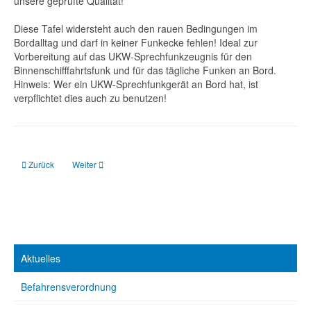
unsere geprüfte Qualität!
Diese Tafel widersteht auch den rauen Bedingungen im
Bordalltag und darf in keiner Funkecke fehlen! Ideal zur
Vorbereitung auf das UKW-Sprechfunkzeugnis für den
Binnenschifffahrtsfunk und für das tägliche Funken an Bord.
Hinweis: Wer ein UKW-Sprechfunkgerät an Bord hat, ist
verpflichtet dies auch zu benutzen!
Vorheriger Beitrag: Ein Mädchen, ein Traum: Solo um die Welt
Nächster Beitrag: Besinnung unter Segeln: Tagebuch einer Atl
Zurück
Weiter
Aktuelles
Befahrensverordnung