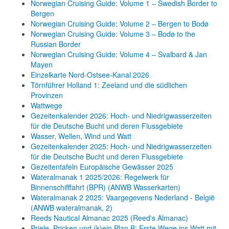
Norwegian Cruising Guide: Volume 1 – Swedish Border to
Bergen
Norwegian Cruising Guide: Volume 2 – Bergen to Bodø
Norwegian Cruising Guide: Volume 3 – Bodø to the
Russian Border
Norwegian Cruising Guide: Volume 4 – Svalbard & Jan
Mayen
Einzelkarte Nord-Ostsee-Kanal 2026
Törnführer Holland 1: Zeeland und die südlichen
Provinzen
Wattwege
Gezeitenkalender 2026: Hoch- und Niedrigwasserzeiten
für die Deutsche Bucht und deren Flussgebiete
Wasser, Wellen, Wind und Watt
Gezeitenkalender 2025: Hoch- und Niedrigwasserzeiten
für die Deutsche Bucht und deren Flussgebiete
Gezeitentafeln Europäische Gewässer 2025
Wateralmanak 1 2025/2026: Regelwerk für
Binnenschifffahrt (BPR) (ANWB Wasserkarten)
Wateralmanak 2 2025: Vaargegevens Nederland - België
(ANWB wateralmanak, 2)
Reeds Nautical Almanac 2025 (Reed's Almanac)
Priele, Pricken und (k)ein Plan B: Erste Wege ins Watt mit