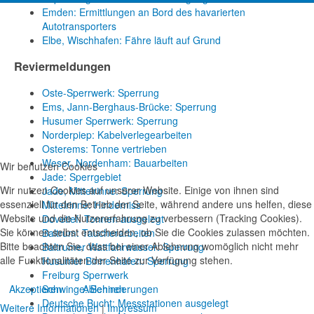
Emden: Ermittlungen an Bord des havarierten
Autotransporters
Elbe, Wischhafen: Fähre läuft auf Grund
Reviermeldungen
Oste-Sperrwerk: Sperrung
Ems, Jann-Berghaus-Brücke: Sperrung
Husumer Sperrwerk: Sperrung
Norderpiep: Kabelverlegearbeiten
Osterems: Tonne vertrieben
Weser, Nordenham: Bauarbeiten
Wir benutzen Cookies
Jade: Sperrgebiet
Wir nutzen Cookies auf unserer Website. Einige von ihnen sind
Jade, Mittelrinne: Sperrung
essenziell für den Betrieb der Seite, während andere uns helfen, diese
Mittelrinne: Hinderniss
Website und die Nutzererfahrung zu verbessern (Tracking Cookies).
Dovetief: Tonnen ausgelegt
Sie können selbst entscheiden, ob Sie die Cookies zulassen möchten.
Baltrum: Taucherarbeiten
Bitte beachten Sie, dass bei einer Ablehnung womöglich nicht mehr
Baltrumer Wattfahrwasser: Sperrung
alle Funktionalitäten der Seite zur Verfügung stehen.
Husumer Binnenhafen: Sperrung
Freiburg Sperrwerk
Akzeptieren
Ablehnen
Schwinge: Behinderungen
Deutsche Bucht: Messstationen ausgelegt
Weitere Informationen
|
Impressum