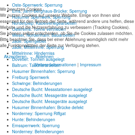
Oste-Sperrwerk: Sperrung
Wir benutzen Cookies
Ems, Jann-Berghaus-Brücke: Sperrung
Wir nutzen Cookies auf unserer Website. Einige von ihnen sind
Husumer Sperrwerk: Sperrung
essenziell für den Betrieb der Seite, während andere uns helfen, diese
Norderpiep: Kabelverlegearbeiten
Website und die Nutzererfahrung zu verbessern (Tracking Cookies).
Osterems: Tonne vertrieben
Sie können selbst entscheiden, ob Sie die Cookies zulassen möchten.
Weser, Nordenham: Bauarbeiten
Bitte beachten Sie, dass bei einer Ablehnung womöglich nicht mehr
Jade: Sperrgebiet
alle Funktionalitäten der Seite zur Verfügung stehen.
Jade, Mittelrinne: Sperrung
Mittelrinne: Hinderniss
Akzeptieren
Ablehnen
Dovetief: Tonnen ausgelegt
Weitere Informationen
|
Impressum
Baltrum: Taucherarbeiten
Husumer Binnenhafen: Sperrung
Freiburg Sperrwerk
Schwinge: Behinderungen
Deutsche Bucht: Messstationen ausgelegt
Deutsche Bucht: Messgeräte ausgelegt
Deutsche Bucht: Messgeräte ausgelegt
Husumer Binnenhafen: Brücke defekt
Norderney: Sperrung Riffgat
Hunte: Behinderungen
Emssperrwerk: Sperrung
Norderney: Behinderungen