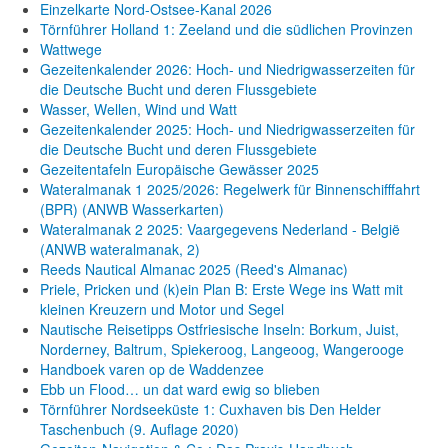
Einzelkarte Nord-Ostsee-Kanal 2026
Törnführer Holland 1: Zeeland und die südlichen Provinzen
Wattwege
Gezeitenkalender 2026: Hoch- und Niedrigwasserzeiten für
die Deutsche Bucht und deren Flussgebiete
Wasser, Wellen, Wind und Watt
Gezeitenkalender 2025: Hoch- und Niedrigwasserzeiten für
die Deutsche Bucht und deren Flussgebiete
Gezeitentafeln Europäische Gewässer 2025
Wateralmanak 1 2025/2026: Regelwerk für Binnenschifffahrt
(BPR) (ANWB Wasserkarten)
Wateralmanak 2 2025: Vaargegevens Nederland - België
(ANWB wateralmanak, 2)
Reeds Nautical Almanac 2025 (Reed's Almanac)
Priele, Pricken und (k)ein Plan B: Erste Wege ins Watt mit
kleinen Kreuzern und Motor und Segel
Nautische Reisetipps Ostfriesische Inseln: Borkum, Juist,
Norderney, Baltrum, Spiekeroog, Langeoog, Wangerooge
Handboek varen op de Waddenzee
Ebb un Flood… un dat ward ewig so blieben
Törnführer Nordseeküste 1: Cuxhaven bis Den Helder
Taschenbuch
(9. Auflage
2020)