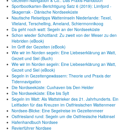
Gezeiten-Navigation & Co.: Das Praxis-Handbuch
Sportbootkarten-Berichtigung Satz 6 (2019): Limfjord -
Skagerrak - Dänische Nordseeküste
Nautische Reisetipps Watteninseln Niederlande: Texel,
Vlieland, Terschelling, Ameland, Schiermonnikoog
Da geht noch watt: Segeln an der Nordseeküste
Schon wieder Schottland: Zu zweit von der Weser zu den
Hebriden (eBook)
Im Griff der Gezeiten (eBook)
Wie wir im Norden segeln: Eine Liebeserklärung an Watt,
Gezeit und Siel (Buch)
Wie wir im Norden segeln: Eine Liebeserklärung an Watt,
Gezeit und Siel (eBook)
Segeln in Gezeitengewässern: Theorie und Praxis der
Tidennavigation
Die Nordseeküste: Cuxhaven bis Den Helder
Die Nordseeküste: Elbe bis Sylt
Segeln im Watt: Als Wattstrieker des 21. Jahrhunderts. Ein
Leitfaden für das Kreuzen im Ostfriesischen Wattenmeer
Nordsee-Blicke: Eine Segelreise im Gezeitenmeer
Ostfriesland rund: Segeln um die Ostfriesische Halbinsel
Hafenhandbuch Nordsee
Revierführer Nordsee