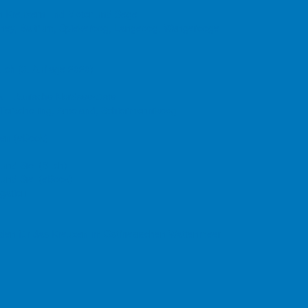
nen Kreuzern und Motor und Segel
derney, Baltrum, Spiekeroog, Langeoog, Wangerooge
uch
(9. Auflage
2020)
ak - Dänische Nordseeküste
, Terschelling, Ameland, Schiermonnikoog
den (eBook)
 und Siel (Buch)
 und Siel (eBook)
gation
faden für das Kreuzen im Ostfriesischen Wattenmeer