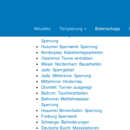
Elbe, Wischhafen: Fähre läuft auf
Grund
=> Segeln allgemein
Reviermeldungen
wattsegler.de
Aktuelles
Törnplanung
Bokenschapp
Oste-Sperrwerk: Sperrung
Ems, Jann-Berghaus-Brücke:
Sperrung
Husumer Sperrwerk: Sperrung
Norderpiep: Kabelverlegearbeiten
Osterems: Tonne vertrieben
Weser, Nordenham: Bauarbeiten
Jade: Sperrgebiet
Jade, Mittelrinne: Sperrung
Mittelrinne: Hinderniss
Dovetief: Tonnen ausgelegt
Baltrum: Taucherarbeiten
Baltrumer Wattfahrwasser:
Sperrung
Husumer Binnenhafen: Sperrung
Freiburg Sperrwerk
Schwinge: Behinderungen
Deutsche Bucht: Messstationen