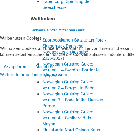
Papenburg: Sperrung der
Seeschleuse
Wattboken
Hinweise zu den folgenden Links
Wir benutzen Cookies
Sportbootkarten Satz 6: Limfjord -
Skagerrak - Dänische
Wir nutzen Cookies auf unserer Website. Einige von ihnen sind essenzi
Nordseeküste (Ausgabe
können selbst entscheiden, ob Sie die Cookies zulassen möchten. Bitte
2026/2027)
Norwegian Cruising Guide:
Akzeptieren
Ablehnen
Volume 1 – Swedish Border to
Weitere Informationen
|
Impressum
Bergen
Norwegian Cruising Guide:
Volume 2 – Bergen to Bodø
Norwegian Cruising Guide:
Volume 3 – Bodø to the Russian
Border
Norwegian Cruising Guide:
Volume 4 – Svalbard & Jan
Mayen
Einzelkarte Nord-Ostsee-Kanal