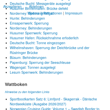
Deutsche Bucht: Messgeräte ausgelegt
Akzeptieren
Ablehnen
Husumer Binnenhafen: Brücke defekt
Weitere Informationen
|
Impressum
Norderney: Sperrung Riffgat
Hunte: Behinderungen
Emssperrwerk: Sperrung
Norderney: Behinderungen
Husumer Sperrwerk: Sperrung
Husumer Hafen: Rücksichnahme erfoderlich
Deutsche Bucht: Tonne eingezogen
Wilhelmshaven: Sperrung der Deichbrücke und der
Rüstringer Brücke
Büsum: Behinderungen
Papenburg: Sperrung der Seeschleuse
Wagengat: Tonnen ausgelegt
Lesum Sperrwerk: Behinderungen
Wattboken
Hinweise zu den folgenden Links
Sportbootkarten Satz 6: Limfjord - Skagerrak - Dänische
Nordseeküste (Ausgabe 2026/2027)
Norwegian Cruising Guide: Volume 1 – Swedish Border to