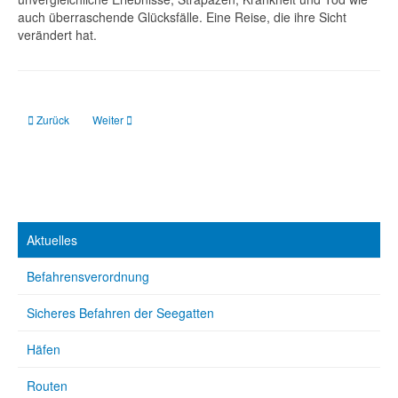
auch überraschende Glücksfälle. Eine Reise, die ihre Sicht
verändert hat.
Vorheriger Beitrag: Logbuch für Segler: Bordbuch Segeln für Navigation, A
Nächster Beitrag: How to Battle Seasickness: 100 Tips to Help
Zurück
Weiter
Aktuelles
Befahrensverordnung
Sicheres Befahren der Seegatten
Häfen
Routen