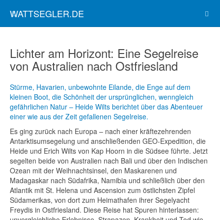
WATTSEGLER.DE
Lichter am Horizont: Eine Segelreise
von Australien nach Ostfriesland
Stürme, Havarien, unbewohnte Eilande, die Enge auf dem
kleinen Boot, die Schönheit der ursprünglichen, wenngleich
gefährlichen Natur – Heide Wilts berichtet über das Abenteuer
einer wie aus der Zeit gefallenen Segelreise.
Es ging zurück nach Europa – nach einer kräftezehrenden
Antarktisumsegelung und anschließenden GEO-Expedition, die
Heide und Erich Wilts von Kap Hoorn in die Südsee führte. Jetzt
segelten beide von Australien nach Bali und über den Indischen
Ozean mit der Weihnachtsinsel, den Maskarenen und
Madagaskar nach Südafrika, Namibia und schließlich über den
Atlantik mit St. Helena und Ascension zum östlichsten Zipfel
Südamerikas, von dort zum Heimathafen ihrer Segelyacht
Freydis in Ostfriesland. Diese Reise hat Spuren hinterlassen:
unvergleichliche Erlebnisse, Strapazen, Krankheit und Tod wie