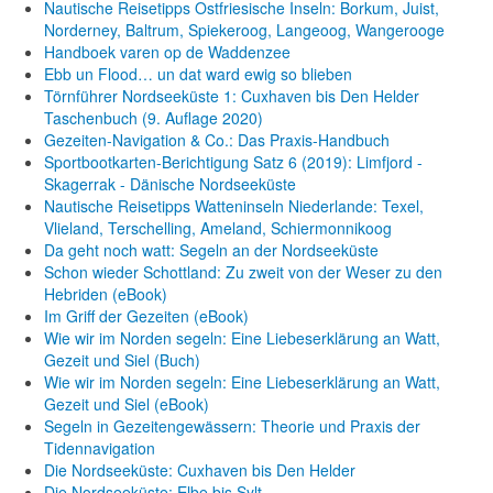
Nautische Reisetipps Ostfriesische Inseln: Borkum, Juist,
Norderney, Baltrum, Spiekeroog, Langeoog, Wangerooge
Handboek varen op de Waddenzee
Ebb un Flood… un dat ward ewig so blieben
Törnführer Nordseeküste 1: Cuxhaven bis Den Helder
Taschenbuch
(9. Auflage
2020)
Gezeiten-Navigation & Co.: Das Praxis-Handbuch
Sportbootkarten-Berichtigung Satz 6 (2019): Limfjord -
Skagerrak - Dänische Nordseeküste
Nautische Reisetipps Watteninseln Niederlande: Texel,
Vlieland, Terschelling, Ameland, Schiermonnikoog
Da geht noch watt: Segeln an der Nordseeküste
Schon wieder Schottland: Zu zweit von der Weser zu den
Hebriden (eBook)
Im Griff der Gezeiten (eBook)
Wie wir im Norden segeln: Eine Liebeserklärung an Watt,
Gezeit und Siel (Buch)
Wie wir im Norden segeln: Eine Liebeserklärung an Watt,
Gezeit und Siel (eBook)
Segeln in Gezeitengewässern: Theorie und Praxis der
Tidennavigation
Die Nordseeküste: Cuxhaven bis Den Helder
Die Nordseeküste: Elbe bis Sylt