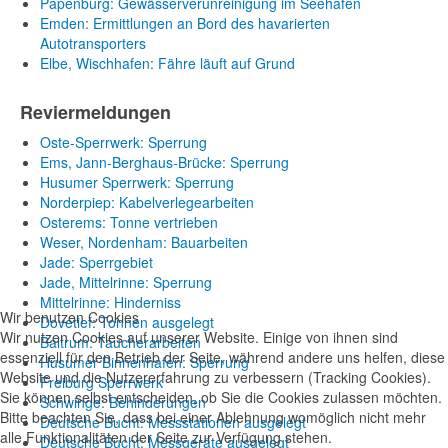
Papenburg: Gewässerverunreinigung im Seehafen
Emden: Ermittlungen an Bord des havarierten
Autotransporters
Elbe, Wischhafen: Fähre läuft auf Grund
Reviermeldungen
Oste-Sperrwerk: Sperrung
Ems, Jann-Berghaus-Brücke: Sperrung
Husumer Sperrwerk: Sperrung
Norderpiep: Kabelverlegearbeiten
Osterems: Tonne vertrieben
Weser, Nordenham: Bauarbeiten
Jade: Sperrgebiet
Jade, Mittelrinne: Sperrung
Mittelrinne: Hinderniss
Wir benutzen Cookies
Dovetief: Tonnen ausgelegt
Wir nutzen Cookies auf unserer Website. Einige von ihnen sind
Baltrum: Taucherarbeiten
essenziell für den Betrieb der Seite, während andere uns helfen, diese
Husumer Binnenhafen: Sperrung
Website und die Nutzererfahrung zu verbessern (Tracking Cookies).
Freiburg Sperrwerk
Sie können selbst entscheiden, ob Sie die Cookies zulassen möchten.
Schwinge: Behinderungen
Bitte beachten Sie, dass bei einer Ablehnung womöglich nicht mehr
Deutsche Bucht: Messstationen ausgelegt
alle Funktionalitäten der Seite zur Verfügung stehen.
Deutsche Bucht: Messgeräte ausgelegt