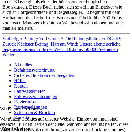
in der Klasse gilt als eines der höchsten der olympischen
Bootsklassen. Dieses Buch richtet sich sowohl an Einsteiger wie
auch an Fortgeschrittene und Regattasegler. Es beginnt mit dem
Aufbau und der Technik des Bootes und führt in über 350 Fotos
von ersten Manövern bis hin zu Wettbewerbssituationen und wie
man sie meistert.
Vorheriger Beitrag: Voll voraus!: Die Rettungsflotte der DGzRS
Zurück
Nächster Beitrag: Hart am Wind: Unsere abenteuerliche
Segelreise bis ans Ende der Welt - 10 Jahre, 60.000 Seemeilen
Weiter
Aktuelles
Befahrensverordnung
Sicheres Befahren der Seegatten
Häfen
Routen
Fahrwassertiefen
Fahrwasseränderungen
Revierinfos
Reviermeldungen
Wir benutzen Cookies
Schleusen & Brücken
Kontakt
Wir nutzen Cookies auf unserer Website. Einige von ihnen sind
essenziell für den Betrieb der Seite, während andere uns helfen, diese
Neuigkeiten
Website und die Nutzererfahrung zu verbessern (Tracking Cookies).