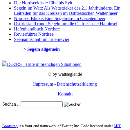
Die Nordseeküste: Elbe bis Sylt
Segeln im Watt: Als Wattstrieker des 21. Jahrhunderts. Ein
Leitfaden für das Kreuzen im Ostfriesischen Wattenmeer
Nordsee-Blicke: Eine Segelreise im Gezeitenmeer
Ostfriesland rund: Segeln um die Ostfriesische Halbinsel
Hafenhandbuch Nordsee
Revierführer Nordsee
Seemannschaft im Tidenrevier
=> Segeln allgemein
© by wattsegler.de
Impressum
-
Datenschutzerklärung
Kontakt
Suchen ...
Bootstrap
is a front-end framework of Twitter, Inc. Code licensed under
MIT