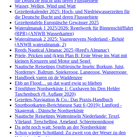
die Deutsche Bucht und deren Flussgebiete
Wasser, Wellen, Wind und Watt
Gezeitenkalender 2025: Hoch- und Niedrigwasserzeiten für
die Deutsche Bucht und deren Flussgebiete
Gezeitentafeln Europäische Gewässer 2025
Wateralmanak 1 2025/2026: Regelwerk für Binnenschifffahrt
(BPR) (ANWB Wasserkarten)
Wateralmanak 2 2025: Vaargegevens Nederland - België
(ANWB wateralmanak, 2)
Reeds Nautical Almanac 2025 (Reed's Almanac)
Priele, Pricken und (k)ein Plan B: Erste Wege ins Watt mit
kleinen Kreuzern und Motor und Segel
Nautische Reisetipps Ostfriesische Inseln: Borkum, Juist,
Norderney, Baltrum, Spiekeroog, Langeoog, Wangerooge
Handboek varen op de Waddenzee
Ebb un Flood… un dat ward ewig so blieben
Törnführer Nordseeküste 1: Cuxhaven bis Den Helder
Taschenbuch
(9. Auflage
2020)
Gezeiten-Navigation & Co.: Das Praxis-Handbuch
Sportbootkarten-Berichtigung Satz 6 (2019): Limfjord -
Skagerrak - Dänische Nordseeküste
Nautische Reisetipps Watteninseln Niederlande: Texel,
Vlieland, Terschelling, Ameland, Schiermonnikoog
Da geht noch watt: Segeln an der Nordseeküste
Schon wieder Schottland: Zu zweit von der Weser zu den