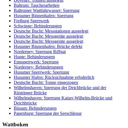
Dovetief: Tonnen ausgelegt
Baltrum: Taucherarbeiten
Baltrumer Wattfahrwasser: Sperrung
Husumer Binnenhafen: Sperrung
Freiburg Sperrwerk
Schwinge: Behinderungen
Deutsche Bucht: Messstationen ausgelegt
Deutsche Bucht: Messgeräte ausgelegt
Deutsche Bucht: Messgeräte ausgelegt
Husumer Binnenhafen: Brücke defekt
Norderney: Sperrung Riffgat
Hunte: Behinderungen
Emssperrwerk: Sperrung
Norderney: Behinderungen
Husumer Sperrwerk: Sperrung
Husumer Hafen: Rücksichnahme erfoderlich
Deutsche Bucht: Tonne eingezogen
Wilhelmshaven: Sperrung der Deichbrücke und der
Rüstringer Brücke
Wilhelmshaven: Sperrung Kaiser-Wilhelm-Brücke und
Deichbrücke
Büsum: Behinderungen
Papenburg: Sperrung der Seeschleuse
Wattboken