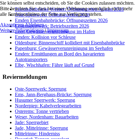
Sie können selbst entscheiden, ob Sie die Cookies zulassen möchten.
Bitte beachten Sie, dass bei einer Ablehnung womöglich nicht mehr
Eisenbahnbrücke Weener: Öffnungszeiten August 2026
alle Funktionalitäten der Seite zur Verfügung stehen.
Oste-Sperrwerk: Öffnungszeiten 2026
Emden Eisenbahnbrücke: Öffnungszeiten 2026
Akzeptieren
Ablehnen
Lesumsperrwerk: Betriebszeiten 2026
Weitere Informationen
|
Impressum
Leer: Gewässerverunreinigung im Hafen
Emden: Kollision vor Schleuse
Oldenburg: Binnenschiff kollidiert mit Eisenbahnbrücke
Papenburg: Gewässerverunreinigung im Seehafen
Emden: Ermittlungen an Bord des havarierten
Autotransporters
Elbe, Wischhafen: Fähre läuft auf Grund
Reviermeldungen
Oste-Sperrwerk: Sperrung
Ems, Jann-Berghaus-Brücke: Sperrung
Husumer Sperrwerk: Sperrung
Norderpiep: Kabelverlegearbeiten
Osterems: Tonne vertrieben
Weser, Nordenham: Bauarbeiten
Jade: Sperrgebiet
Jade, Mittelrinne: Sperrung
Mittelrinne: Hinderniss