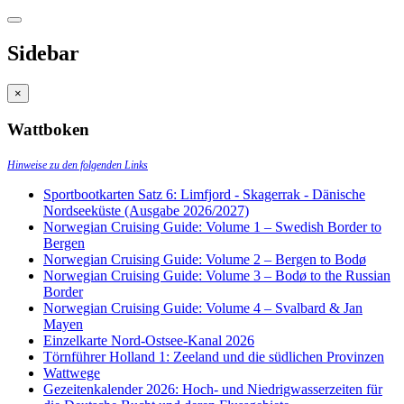
Sidebar
×
Wattboken
Hinweise zu den folgenden Links
Sportbootkarten Satz 6: Limfjord - Skagerrak - Dänische
Nordseeküste (Ausgabe 2026/2027)
Norwegian Cruising Guide: Volume 1 – Swedish Border to
Bergen
Norwegian Cruising Guide: Volume 2 – Bergen to Bodø
Norwegian Cruising Guide: Volume 3 – Bodø to the Russian
Border
Norwegian Cruising Guide: Volume 4 – Svalbard & Jan
Mayen
Einzelkarte Nord-Ostsee-Kanal 2026
Törnführer Holland 1: Zeeland und die südlichen Provinzen
Wattwege
Gezeitenkalender 2026: Hoch- und Niedrigwasserzeiten für