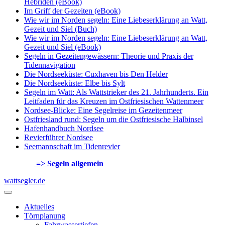
Hebriden (eBook)
Im Griff der Gezeiten (eBook)
Wie wir im Norden segeln: Eine Liebeserklärung an Watt,
Gezeit und Siel (Buch)
Wie wir im Norden segeln: Eine Liebeserklärung an Watt,
Gezeit und Siel (eBook)
Segeln in Gezeitengewässern: Theorie und Praxis der
Tidennavigation
Die Nordseeküste: Cuxhaven bis Den Helder
Die Nordseeküste: Elbe bis Sylt
Segeln im Watt: Als Wattstrieker des 21. Jahrhunderts. Ein
Leitfaden für das Kreuzen im Ostfriesischen Wattenmeer
Nordsee-Blicke: Eine Segelreise im Gezeitenmeer
Ostfriesland rund: Segeln um die Ostfriesische Halbinsel
Hafenhandbuch Nordsee
Revierführer Nordsee
Seemannschaft im Tidenrevier
=> Segeln allgemein
wattsegler.de
Aktuelles
Törnplanung
Fahrwassertiefen