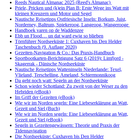
Reeds Nautical Almanac 2025 (Reed's Almanac)
Priele, Pricken und (k)ein Plan B: Erste Wege ins Watt mit
kleinen Kreuzern und Motor und Segel
Nautische Reisetipps Ostfriesische Inseln: Borkum, Juist,
Norderney, Baltrum, Spiekeroog, Langeoog, Wangerooge
Handboek varen op de Waddenzee
Ebb un Flood… un dat ward ewig so blieben
Törnführer Nordseeküste 1: Cuxhaven bis Den Helder
Taschenbuch
(9. Auflage
2020)
Gezeiten-Navigation & Co.: Das Praxis-Handbuch
Sportbootkarten-Berichtigung Satz 6 (2019): Limfjord -
Skagerrak - Dänische Nordseeküste
Nautische Reisetipps Watteninseln Niederlande: Texel,
Vlieland, Terschelling, Ameland, Schiermonnikoog
Da geht noch watt: Segeln an der Nordseeküste
Schon wieder Schottland: Zu zweit von der Weser zu den
Hebriden (eBook)
Im Griff der Gezeiten (eBook)
Wie wir im Norden segeln: Eine Liebeserklärung an Watt,
Gezeit und Siel (Buch)
Wie wir im Norden segeln: Eine Liebeserklärung an Watt,
Gezeit und Siel (eBook)
Segeln in Gezeitengewässern: Theorie und Praxis der
Tidennavigation
Die Nordseeküste: Cuxhaven bis Den Helder