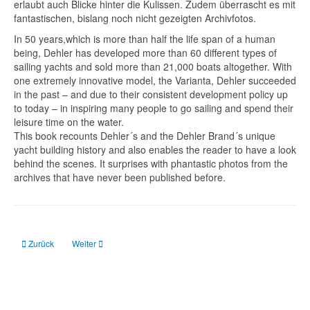
erlaubt auch Blicke hinter die Kulissen. Zudem überrascht es mit
fantastischen, bislang noch nicht gezeigten Archivfotos.
In 50 years,which is more than half the life span of a human
being, Dehler has developed more than 60 different types of
sailing yachts and sold more than 21,000 boats altogether. With
one extremely innovative model, the Varianta, Dehler succeeded
in the past – and due to their consistent development policy up
to today – in inspiring many people to go sailing and spend their
leisure time on the water.
This book recounts Dehler´s and the Dehler Brand´s unique
yacht building history and also enables the reader to have a look
behind the scenes. It surprises with phantastic photos from the
archives that have never been published before.
Vorheriger Beitrag: … und jetzt das Wetter: Die beliebteste Minute der Tages
Nächster Beitrag: Stressfrei Navigieren: Törns erfolgreich plan
Zurück
Weiter