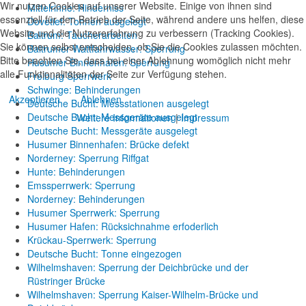
Wir nutzen Cookies auf unserer Website. Einige von ihnen sind
Mittelrinne: Hinderniss
essenziell für den Betrieb der Seite, während andere uns helfen, diese
Dovetief: Tonnen ausgelegt
Website und die Nutzererfahrung zu verbessern (Tracking Cookies).
Baltrum: Taucherarbeiten
Sie können selbst entscheiden, ob Sie die Cookies zulassen möchten.
Baltrumer Wattfahrwasser: Sperrung
Bitte beachten Sie, dass bei einer Ablehnung womöglich nicht mehr
Husumer Binnenhafen: Sperrung
alle Funktionalitäten der Seite zur Verfügung stehen.
Freiburg Sperrwerk
Schwinge: Behinderungen
Akzeptieren
Ablehnen
Deutsche Bucht: Messstationen ausgelegt
Deutsche Bucht: Messgeräte ausgelegt
Weitere Informationen
|
Impressum
Deutsche Bucht: Messgeräte ausgelegt
Husumer Binnenhafen: Brücke defekt
Norderney: Sperrung Riffgat
Hunte: Behinderungen
Emssperrwerk: Sperrung
Norderney: Behinderungen
Husumer Sperrwerk: Sperrung
Husumer Hafen: Rücksichnahme erfoderlich
Krückau-Sperrwerk: Sperrung
Deutsche Bucht: Tonne eingezogen
Wilhelmshaven: Sperrung der Deichbrücke und der
Rüstringer Brücke
Wilhelmshaven: Sperrung Kaiser-Wilhelm-Brücke und