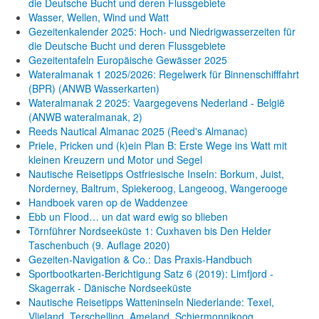
die Deutsche Bucht und deren Flussgebiete
Wasser, Wellen, Wind und Watt
Gezeitenkalender 2025: Hoch- und Niedrigwasserzeiten für
die Deutsche Bucht und deren Flussgebiete
Gezeitentafeln Europäische Gewässer 2025
Wateralmanak 1 2025/2026: Regelwerk für Binnenschifffahrt
(BPR) (ANWB Wasserkarten)
Wateralmanak 2 2025: Vaargegevens Nederland - België
(ANWB wateralmanak, 2)
Reeds Nautical Almanac 2025 (Reed's Almanac)
Priele, Pricken und (k)ein Plan B: Erste Wege ins Watt mit
kleinen Kreuzern und Motor und Segel
Nautische Reisetipps Ostfriesische Inseln: Borkum, Juist,
Norderney, Baltrum, Spiekeroog, Langeoog, Wangerooge
Handboek varen op de Waddenzee
Ebb un Flood… un dat ward ewig so blieben
Törnführer Nordseeküste 1: Cuxhaven bis Den Helder
Taschenbuch
(9. Auflage
2020)
Gezeiten-Navigation & Co.: Das Praxis-Handbuch
Sportbootkarten-Berichtigung Satz 6 (2019): Limfjord -
Skagerrak - Dänische Nordseeküste
Nautische Reisetipps Watteninseln Niederlande: Texel,
Vlieland, Terschelling, Ameland, Schiermonnikoog