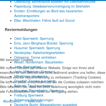
Oldenburg: Binnenschiff kollidiert mit Eisenbahnbrücke
Papenburg: Gewässerverunreinigung im Seehafen
Emden: Ermittlungen an Bord des havarierten
Autotransporters
Elbe, Wischhafen: Fähre läuft auf Grund
Reviermeldungen
Oste-Sperrwerk: Sperrung
Ems, Jann-Berghaus-Brücke: Sperrung
Husumer Sperrwerk: Sperrung
Norderpiep: Kabelverlegearbeiten
Osterems: Tonne vertrieben
Wir benutzen Cookies
Weser, Nordenham: Bauarbeiten
Jade: Sperrgebiet
Wir nutzen Cookies auf unserer Website. Einige von ihnen sind
Jade, Mittelrinne: Sperrung
essenziell für den Betrieb der Seite, während andere uns helfen, diese
Mittelrinne: Hinderniss
Website und die Nutzererfahrung zu verbessern (Tracking Cookies).
Dovetief: Tonnen ausgelegt
Sie können selbst entscheiden, ob Sie die Cookies zulassen möchten.
Baltrum: Taucherarbeiten
Bitte beachten Sie, dass bei einer Ablehnung womöglich nicht mehr
Husumer Binnenhafen: Sperrung
alle Funktionalitäten der Seite zur Verfügung stehen.
Freiburg Sperrwerk
Schwinge: Behinderungen
Akzeptieren
Ablehnen
Deutsche Bucht: Messstationen ausgelegt