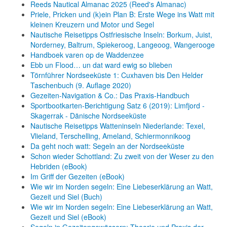
Reeds Nautical Almanac 2025 (Reed's Almanac)
Priele, Pricken und (k)ein Plan B: Erste Wege ins Watt mit
kleinen Kreuzern und Motor und Segel
Nautische Reisetipps Ostfriesische Inseln: Borkum, Juist,
Norderney, Baltrum, Spiekeroog, Langeoog, Wangerooge
Handboek varen op de Waddenzee
Ebb un Flood… un dat ward ewig so blieben
Törnführer Nordseeküste 1: Cuxhaven bis Den Helder
Taschenbuch
(9. Auflage
2020)
Gezeiten-Navigation & Co.: Das Praxis-Handbuch
Sportbootkarten-Berichtigung Satz 6 (2019): Limfjord -
Skagerrak - Dänische Nordseeküste
Nautische Reisetipps Watteninseln Niederlande: Texel,
Vlieland, Terschelling, Ameland, Schiermonnikoog
Da geht noch watt: Segeln an der Nordseeküste
Schon wieder Schottland: Zu zweit von der Weser zu den
Hebriden (eBook)
Im Griff der Gezeiten (eBook)
Wie wir im Norden segeln: Eine Liebeserklärung an Watt,
Gezeit und Siel (Buch)
Wie wir im Norden segeln: Eine Liebeserklärung an Watt,
Gezeit und Siel (eBook)
Segeln in Gezeitengewässern: Theorie und Praxis der