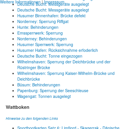
Weitere Informationen
|
Impressum
Deutsche Bucht: Messgeräte ausgelegt
Deutsche Bucht: Messgeräte ausgelegt
Husumer Binnenhafen: Brücke defekt
Norderney: Sperrung Riffgat
Hunte: Behinderungen
Emssperrwerk: Sperrung
Norderney: Behinderungen
Husumer Sperrwerk: Sperrung
Husumer Hafen: Rücksichnahme erfoderlich
Deutsche Bucht: Tonne eingezogen
Wilhelmshaven: Sperrung der Deichbrücke und der
Rüstringer Brücke
Wilhelmshaven: Sperrung Kaiser-Wilhelm-Brücke und
Deichbrücke
Büsum: Behinderungen
Papenburg: Sperrung der Seeschleuse
Wagengat: Tonnen ausgelegt
Wattboken
Hinweise zu den folgenden Links
Sportbootkarten Satz 6: Limfjord - Skagerrak - Dänische