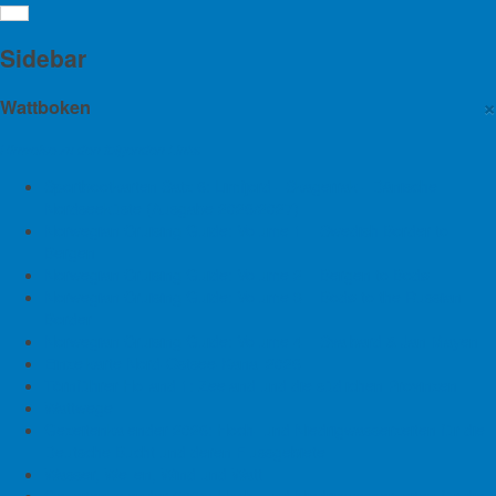
Wattenmeer: Seehundbestand
Sidebar
nicht gestiegen
×
Wattboken
Hinweise zu den folgenden Links
02. November 2022
Sportbootkarten Satz 6: Limfjord - Skagerrak - Dänische
Wattenmeer
Wattenmeerforschung
Seehundzählungen
Seehund
Nordseeküste (Ausgabe 2026/2027)
Norwegian Cruising Guide: Volume 1 – Swedish Border to
Erstmals seit über zehn Jahren ist der Seehundbestand nicht
Bergen
weiter gestiegen.
Norwegian Cruising Guide: Volume 2 – Bergen to Bodø
Nachdem im letzten Jahr der Seehundbestand auf eine neue
Norwegian Cruising Guide: Volume 3 – Bodø to the Russian
Rekordgröße gestiegen war, wurde dieses Jahr ein leichter
Border
Rückgang verzeichnet. Der Rückgang betrug ca. 10 Prozent.
Norwegian Cruising Guide: Volume 4 – Svalbard & Jan Mayen
Die Umweltverbände sind jedoch nicht alamiert, wollen die
Einzelkarte Nord-Ostsee-Kanal 2026
weiteren Zahlen jedoch im Auge behalten.
Törnführer Holland 1: Zeeland und die südlichen Provinzen
Wattwege
Biologen vermuten eher, dass mit dem aktuellen Bestand die
Gezeitenkalender 2026: Hoch- und Niedrigwasserzeiten für die
natürliche Grenze des bislang jährlichen Wachstums erreicht
Deutsche Bucht und deren Flussgebiete
sei. Das Wattenmeer könne eben nur eine gewisse Anzahl von
Wasser, Wellen, Wind und Watt
Tieren ernähren und beheimaten. Danach würden die