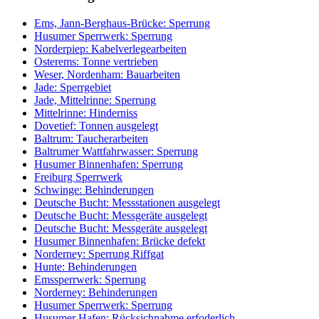
Ems, Jann-Berghaus-Brücke: Sperrung
Husumer Sperrwerk: Sperrung
Norderpiep: Kabelverlegearbeiten
Osterems: Tonne vertrieben
Weser, Nordenham: Bauarbeiten
Jade: Sperrgebiet
Jade, Mittelrinne: Sperrung
Mittelrinne: Hinderniss
Dovetief: Tonnen ausgelegt
Baltrum: Taucherarbeiten
Baltrumer Wattfahrwasser: Sperrung
Husumer Binnenhafen: Sperrung
Freiburg Sperrwerk
Schwinge: Behinderungen
Deutsche Bucht: Messstationen ausgelegt
Deutsche Bucht: Messgeräte ausgelegt
Deutsche Bucht: Messgeräte ausgelegt
Husumer Binnenhafen: Brücke defekt
Norderney: Sperrung Riffgat
Hunte: Behinderungen
Emssperrwerk: Sperrung
Norderney: Behinderungen
Husumer Sperrwerk: Sperrung
Husumer Hafen: Rücksichnahme erfoderlich