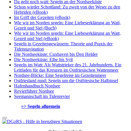
Da geht noch watt: Segeln an der Nordseeküste
Schon wieder Schottland: Zu zweit von der Weser zu den
Hebriden (eBook)
Im Griff der Gezeiten (eBook)
Wie wir im Norden segeln: Eine Liebeserklärung an Watt,
Gezeit und Siel (Buch)
Wie wir im Norden segeln: Eine Liebeserklärung an Watt,
Gezeit und Siel (eBook)
Segeln in Gezeitengewässern: Theorie und Praxis der
Tidennavigation
Die Nordseeküste: Cuxhaven bis Den Helder
Die Nordseeküste: Elbe bis Sylt
Segeln im Watt: Als Wattstrieker des 21. Jahrhunderts. Ein
Leitfaden für das Kreuzen im Ostfriesischen Wattenmeer
Nordsee-Blicke: Eine Segelreise im Gezeitenmeer
Ostfriesland rund: Segeln um die Ostfriesische Halbinsel
Hafenhandbuch Nordsee
Revierführer Nordsee
Seemannschaft im Tidenrevier
=> Segeln allgemein