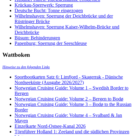
Krückau-Sperrwerk: Sperrung
Deutsche Bucht: Tonne eingezogen
Wilhelmshaven: Sperrung der Deichbrücke und der
Rüstringer Brücke
Wilhelmshaven: Sperrung Kaiser-Wilhelm-Brücke und
Deichbrücke
Büsum: Behinderungen
Papenburg: Sperrung der Seeschleuse
Wattboken
Hinweise zu den folgenden Links
Sportbootkarten Satz 6: Limfjord - Skagerrak - Dänische
Nordseeküste (Ausgabe 2026/2027)
Norwegian Cruising Guide: Volume 1 – Swedish Border to
Bergen
Norwegian Cruising Guide: Volume 2 – Bergen to Bodø
Norwegian Cruising Guide: Volume 3 – Bodø to the Russian
Border
Norwegian Cruising Guide: Volume 4 – Svalbard & Jan
Mayen
Einzelkarte Nord-Ostsee-Kanal 2026
Törnführer Holland 1: Zeeland und die südlichen Provinzen