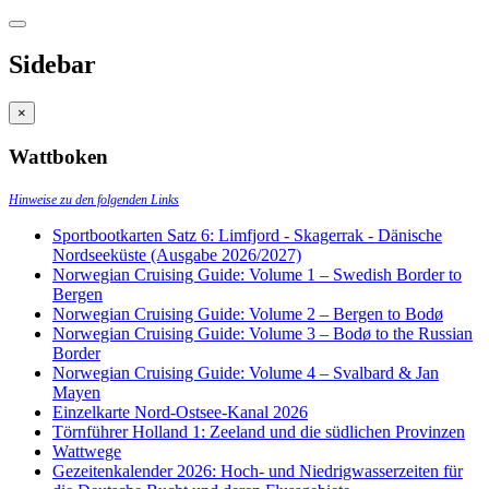
Sidebar
×
Wattboken
Hinweise zu den folgenden Links
Sportbootkarten Satz 6: Limfjord - Skagerrak - Dänische
Nordseeküste (Ausgabe 2026/2027)
Norwegian Cruising Guide: Volume 1 – Swedish Border to
Bergen
Norwegian Cruising Guide: Volume 2 – Bergen to Bodø
Norwegian Cruising Guide: Volume 3 – Bodø to the Russian
Border
Norwegian Cruising Guide: Volume 4 – Svalbard & Jan
Mayen
Einzelkarte Nord-Ostsee-Kanal 2026
Törnführer Holland 1: Zeeland und die südlichen Provinzen
Wattwege
Gezeitenkalender 2026: Hoch- und Niedrigwasserzeiten für