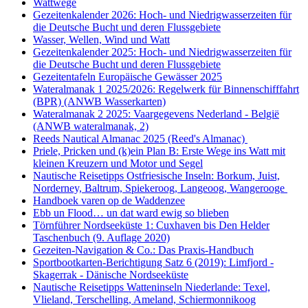
Wattwege
Gezeitenkalender 2026: Hoch- und Niedrigwasserzeiten für
die Deutsche Bucht und deren Flussgebiete
Wasser, Wellen, Wind und Watt
Gezeitenkalender 2025: Hoch- und Niedrigwasserzeiten für
die Deutsche Bucht und deren Flussgebiete
Gezeitentafeln Europäische Gewässer 2025
Wateralmanak 1 2025/2026: Regelwerk für Binnenschifffahrt
(BPR) (ANWB Wasserkarten)
Wateralmanak 2 2025: Vaargegevens Nederland - België
(ANWB wateralmanak, 2)
Reeds Nautical Almanac 2025 (Reed's Almanac)
Priele, Pricken und (k)ein Plan B: Erste Wege ins Watt mit
kleinen Kreuzern und Motor und Segel
Nautische Reisetipps Ostfriesische Inseln: Borkum, Juist,
Norderney, Baltrum, Spiekeroog, Langeoog, Wangerooge
Handboek varen op de Waddenzee
Ebb un Flood… un dat ward ewig so blieben
Törnführer Nordseeküste 1: Cuxhaven bis Den Helder
Taschenbuch
(9. Auflage
2020)
Gezeiten-Navigation & Co.: Das Praxis-Handbuch
Sportbootkarten-Berichtigung Satz 6 (2019): Limfjord -
Skagerrak - Dänische Nordseeküste
Nautische Reisetipps Watteninseln Niederlande: Texel,
Vlieland, Terschelling, Ameland, Schiermonnikoog