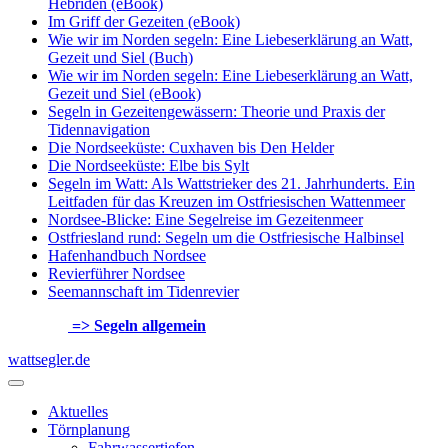
Hebriden (eBook)
Im Griff der Gezeiten (eBook)
Wie wir im Norden segeln: Eine Liebeserklärung an Watt,
Gezeit und Siel (Buch)
Wie wir im Norden segeln: Eine Liebeserklärung an Watt,
Gezeit und Siel (eBook)
Segeln in Gezeitengewässern: Theorie und Praxis der
Tidennavigation
Die Nordseeküste: Cuxhaven bis Den Helder
Die Nordseeküste: Elbe bis Sylt
Segeln im Watt: Als Wattstrieker des 21. Jahrhunderts. Ein
Leitfaden für das Kreuzen im Ostfriesischen Wattenmeer
Nordsee-Blicke: Eine Segelreise im Gezeitenmeer
Ostfriesland rund: Segeln um die Ostfriesische Halbinsel
Hafenhandbuch Nordsee
Revierführer Nordsee
Seemannschaft im Tidenrevier
=> Segeln allgemein
wattsegler.de
Aktuelles
Törnplanung
Fahrwassertiefen