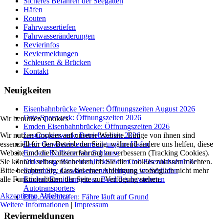
Sicheres Befahren der Seegatten
Häfen
Routen
Fahrwassertiefen
Fahrwasseränderungen
Revierinfos
Reviermeldungen
Schleusen & Brücken
Kontakt
Neuigkeiten
Eisenbahnbrücke Weener: Öffnungszeiten August 2026
Oste-Sperrwerk: Öffnungszeiten 2026
Wir benutzen Cookies
Emden Eisenbahnbrücke: Öffnungszeiten 2026
Wir nutzen Cookies auf unserer Website. Einige von ihnen sind
Lesumsperrwerk: Betriebszeiten 2026
essenziell für den Betrieb der Seite, während andere uns helfen, diese
Leer: Gewässerverunreinigung im Hafen
Website und die Nutzererfahrung zu verbessern (Tracking Cookies).
Emden: Kollision vor Schleuse
Sie können selbst entscheiden, ob Sie die Cookies zulassen möchten.
Oldenburg: Binnenschiff kollidiert mit Eisenbahnbrücke
Bitte beachten Sie, dass bei einer Ablehnung womöglich nicht mehr
Papenburg: Gewässerverunreinigung im Seehafen
alle Funktionalitäten der Seite zur Verfügung stehen.
Emden: Ermittlungen an Bord des havarierten
Autotransporters
Akzeptieren
Ablehnen
Elbe, Wischhafen: Fähre läuft auf Grund
Weitere Informationen
|
Impressum
Reviermeldungen