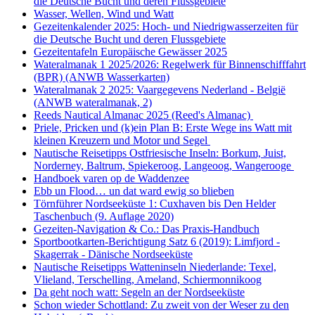
die Deutsche Bucht und deren Flussgebiete
Wasser, Wellen, Wind und Watt
Gezeitenkalender 2025: Hoch- und Niedrigwasserzeiten für
die Deutsche Bucht und deren Flussgebiete
Gezeitentafeln Europäische Gewässer 2025
Wateralmanak 1 2025/2026: Regelwerk für Binnenschifffahrt
(BPR) (ANWB Wasserkarten)
Wateralmanak 2 2025: Vaargegevens Nederland - België
(ANWB wateralmanak, 2)
Reeds Nautical Almanac 2025 (Reed's Almanac)
Priele, Pricken und (k)ein Plan B: Erste Wege ins Watt mit
kleinen Kreuzern und Motor und Segel
Nautische Reisetipps Ostfriesische Inseln: Borkum, Juist,
Norderney, Baltrum, Spiekeroog, Langeoog, Wangerooge
Handboek varen op de Waddenzee
Ebb un Flood… un dat ward ewig so blieben
Törnführer Nordseeküste 1: Cuxhaven bis Den Helder
Taschenbuch
(9. Auflage
2020)
Gezeiten-Navigation & Co.: Das Praxis-Handbuch
Sportbootkarten-Berichtigung Satz 6 (2019): Limfjord -
Skagerrak - Dänische Nordseeküste
Nautische Reisetipps Watteninseln Niederlande: Texel,
Vlieland, Terschelling, Ameland, Schiermonnikoog
Da geht noch watt: Segeln an der Nordseeküste
Schon wieder Schottland: Zu zweit von der Weser zu den