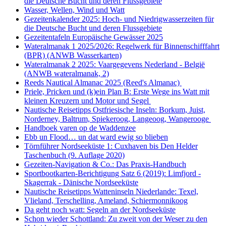
die Deutsche Bucht und deren Flussgebiete
Wasser, Wellen, Wind und Watt
Gezeitenkalender 2025: Hoch- und Niedrigwasserzeiten für
die Deutsche Bucht und deren Flussgebiete
Gezeitentafeln Europäische Gewässer 2025
Wateralmanak 1 2025/2026: Regelwerk für Binnenschifffahrt
(BPR) (ANWB Wasserkarten)
Wateralmanak 2 2025: Vaargegevens Nederland - België
(ANWB wateralmanak, 2)
Reeds Nautical Almanac 2025 (Reed's Almanac)
Priele, Pricken und (k)ein Plan B: Erste Wege ins Watt mit
kleinen Kreuzern und Motor und Segel
Nautische Reisetipps Ostfriesische Inseln: Borkum, Juist,
Norderney, Baltrum, Spiekeroog, Langeoog, Wangerooge
Handboek varen op de Waddenzee
Ebb un Flood… un dat ward ewig so blieben
Törnführer Nordseeküste 1: Cuxhaven bis Den Helder
Taschenbuch
(9. Auflage
2020)
Gezeiten-Navigation & Co.: Das Praxis-Handbuch
Sportbootkarten-Berichtigung Satz 6 (2019): Limfjord -
Skagerrak - Dänische Nordseeküste
Nautische Reisetipps Watteninseln Niederlande: Texel,
Vlieland, Terschelling, Ameland, Schiermonnikoog
Da geht noch watt: Segeln an der Nordseeküste
Schon wieder Schottland: Zu zweit von der Weser zu den