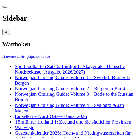
Sidebar
×
Wattboken
Hinweise zu den folgenden Links
Sportbootkarten Satz 6: Limfjord - Skagerrak - Dänische
Nordseeküste (Ausgabe 2026/2027)
Norwegian Cruising Guide: Volume 1 – Swedish Border to
Bergen
Norwegian Cruising Guide: Volume 2 – Bergen to Bodø
Norwegian Cruising Guide: Volume 3 – Bodø to the Russian
Border
Norwegian Cruising Guide: Volume 4 – Svalbard & Jan
Mayen
Einzelkarte Nord-Ostsee-Kanal 2026
Törnführer Holland 1: Zeeland und die südlichen Provinzen
Wattwege
Gezeitenkalender 2026: Hoch- und Niedrigwasserzeiten für