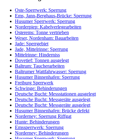
Oste-Sperrwerk: Sperrung
Ems, Jann-Berghaus-Brücke: Sperrung
Husumer Sperrwerk: Sperrung
Norderpiep: Kabelverlegearbeiten
Osterems: Tonne vertrieben
Weser, Nordenham: Bauarbeiten
Jade: Sperrgebiet
Jade, Mittelrinne: Sperrung
Mittelrinne: Hinderniss
Dovetief: Tonnen ausgelegt
Baltrum: Taucherarbeiten
Baltrumer Wattfahrwasser: Sperrung
Husumer Binnenhafen: Sperrung
Freiburg Sperrwerk
Schwinge: Behinderungen
Deutsche Bucht: Messstationen ausgelegt
Deutsche Bucht: Messgeräte ausgelegt
Deutsche Bucht: Messgeräte ausgelegt
Husumer Binnenhafen: Brücke defekt
Norderney: Sperrung Riffgat
Hunte: Behinderungen
Emssperrwerk: Sperrung
Norderney: Behinderungen
Husumer Sperrwerk: Sperrung