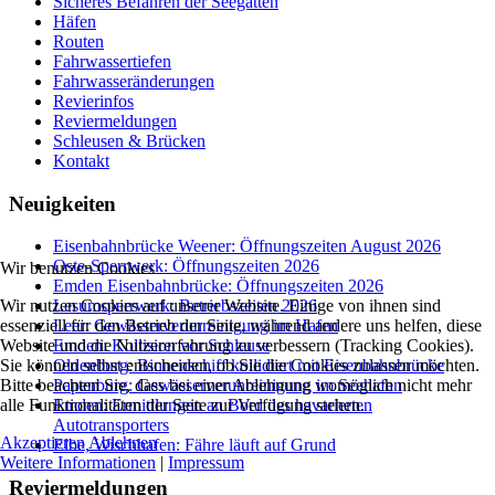
Sicheres Befahren der Seegatten
Häfen
Routen
Fahrwassertiefen
Fahrwasseränderungen
Revierinfos
Reviermeldungen
Schleusen & Brücken
Kontakt
Neuigkeiten
Eisenbahnbrücke Weener: Öffnungszeiten August 2026
Oste-Sperrwerk: Öffnungszeiten 2026
Wir benutzen Cookies
Emden Eisenbahnbrücke: Öffnungszeiten 2026
Wir nutzen Cookies auf unserer Website. Einige von ihnen sind
Lesumsperrwerk: Betriebszeiten 2026
essenziell für den Betrieb der Seite, während andere uns helfen, diese
Leer: Gewässerverunreinigung im Hafen
Website und die Nutzererfahrung zu verbessern (Tracking Cookies).
Emden: Kollision vor Schleuse
Sie können selbst entscheiden, ob Sie die Cookies zulassen möchten.
Oldenburg: Binnenschiff kollidiert mit Eisenbahnbrücke
Bitte beachten Sie, dass bei einer Ablehnung womöglich nicht mehr
Papenburg: Gewässerverunreinigung im Seehafen
alle Funktionalitäten der Seite zur Verfügung stehen.
Emden: Ermittlungen an Bord des havarierten
Autotransporters
Akzeptieren
Ablehnen
Elbe, Wischhafen: Fähre läuft auf Grund
Weitere Informationen
|
Impressum
Reviermeldungen