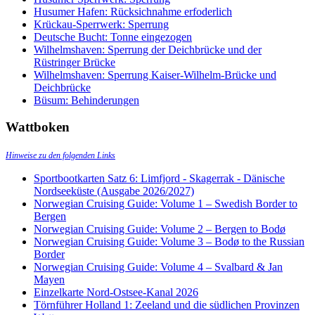
Husumer Hafen: Rücksichnahme erfoderlich
Krückau-Sperrwerk: Sperrung
Deutsche Bucht: Tonne eingezogen
Wilhelmshaven: Sperrung der Deichbrücke und der
Rüstringer Brücke
Wilhelmshaven: Sperrung Kaiser-Wilhelm-Brücke und
Deichbrücke
Büsum: Behinderungen
Wattboken
Hinweise zu den folgenden Links
Sportbootkarten Satz 6: Limfjord - Skagerrak - Dänische
Nordseeküste (Ausgabe 2026/2027)
Norwegian Cruising Guide: Volume 1 – Swedish Border to
Bergen
Norwegian Cruising Guide: Volume 2 – Bergen to Bodø
Norwegian Cruising Guide: Volume 3 – Bodø to the Russian
Border
Norwegian Cruising Guide: Volume 4 – Svalbard & Jan
Mayen
Einzelkarte Nord-Ostsee-Kanal 2026
Törnführer Holland 1: Zeeland und die südlichen Provinzen