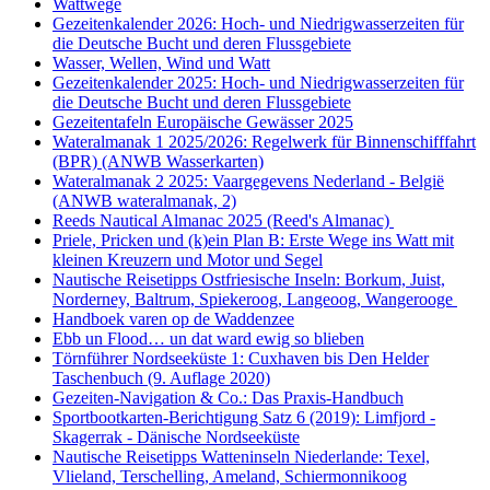
Wattwege
Gezeitenkalender 2026: Hoch- und Niedrigwasserzeiten für
die Deutsche Bucht und deren Flussgebiete
Wasser, Wellen, Wind und Watt
Gezeitenkalender 2025: Hoch- und Niedrigwasserzeiten für
die Deutsche Bucht und deren Flussgebiete
Gezeitentafeln Europäische Gewässer 2025
Wateralmanak 1 2025/2026: Regelwerk für Binnenschifffahrt
(BPR) (ANWB Wasserkarten)
Wateralmanak 2 2025: Vaargegevens Nederland - België
(ANWB wateralmanak, 2)
Reeds Nautical Almanac 2025 (Reed's Almanac)
Priele, Pricken und (k)ein Plan B: Erste Wege ins Watt mit
kleinen Kreuzern und Motor und Segel
Nautische Reisetipps Ostfriesische Inseln: Borkum, Juist,
Norderney, Baltrum, Spiekeroog, Langeoog, Wangerooge
Handboek varen op de Waddenzee
Ebb un Flood… un dat ward ewig so blieben
Törnführer Nordseeküste 1: Cuxhaven bis Den Helder
Taschenbuch
(9. Auflage
2020)
Gezeiten-Navigation & Co.: Das Praxis-Handbuch
Sportbootkarten-Berichtigung Satz 6 (2019): Limfjord -
Skagerrak - Dänische Nordseeküste
Nautische Reisetipps Watteninseln Niederlande: Texel,
Vlieland, Terschelling, Ameland, Schiermonnikoog