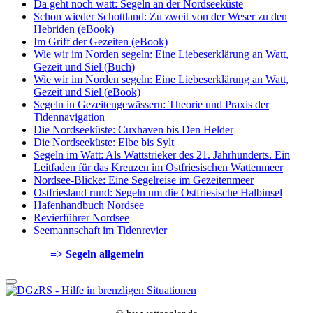
Da geht noch watt: Segeln an der Nordseeküste
Schon wieder Schottland: Zu zweit von der Weser zu den
Hebriden (eBook)
Im Griff der Gezeiten (eBook)
Wie wir im Norden segeln: Eine Liebeserklärung an Watt,
Gezeit und Siel (Buch)
Wie wir im Norden segeln: Eine Liebeserklärung an Watt,
Gezeit und Siel (eBook)
Segeln in Gezeitengewässern: Theorie und Praxis der
Tidennavigation
Die Nordseeküste: Cuxhaven bis Den Helder
Die Nordseeküste: Elbe bis Sylt
Segeln im Watt: Als Wattstrieker des 21. Jahrhunderts. Ein
Leitfaden für das Kreuzen im Ostfriesischen Wattenmeer
Nordsee-Blicke: Eine Segelreise im Gezeitenmeer
Ostfriesland rund: Segeln um die Ostfriesische Halbinsel
Hafenhandbuch Nordsee
Revierführer Nordsee
Seemannschaft im Tidenrevier
=> Segeln allgemein