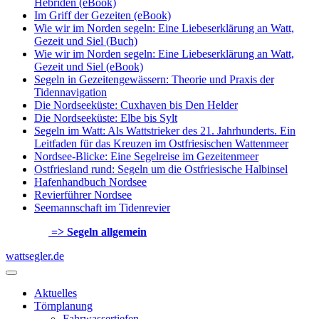
Hebriden (eBook)
Im Griff der Gezeiten (eBook)
Wie wir im Norden segeln: Eine Liebeserklärung an Watt,
Gezeit und Siel (Buch)
Wie wir im Norden segeln: Eine Liebeserklärung an Watt,
Gezeit und Siel (eBook)
Segeln in Gezeitengewässern: Theorie und Praxis der
Tidennavigation
Die Nordseeküste: Cuxhaven bis Den Helder
Die Nordseeküste: Elbe bis Sylt
Segeln im Watt: Als Wattstrieker des 21. Jahrhunderts. Ein
Leitfaden für das Kreuzen im Ostfriesischen Wattenmeer
Nordsee-Blicke: Eine Segelreise im Gezeitenmeer
Ostfriesland rund: Segeln um die Ostfriesische Halbinsel
Hafenhandbuch Nordsee
Revierführer Nordsee
Seemannschaft im Tidenrevier
=> Segeln allgemein
wattsegler.de
Aktuelles
Törnplanung
Fahrwassertiefen