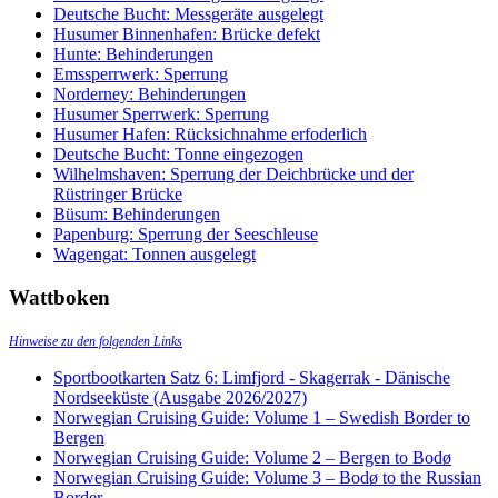
Deutsche Bucht: Messgeräte ausgelegt
Husumer Binnenhafen: Brücke defekt
Hunte: Behinderungen
Emssperrwerk: Sperrung
Norderney: Behinderungen
Husumer Sperrwerk: Sperrung
Husumer Hafen: Rücksichnahme erfoderlich
Deutsche Bucht: Tonne eingezogen
Wilhelmshaven: Sperrung der Deichbrücke und der
Rüstringer Brücke
Büsum: Behinderungen
Papenburg: Sperrung der Seeschleuse
Wagengat: Tonnen ausgelegt
Wattboken
Hinweise zu den folgenden Links
Sportbootkarten Satz 6: Limfjord - Skagerrak - Dänische
Nordseeküste (Ausgabe 2026/2027)
Norwegian Cruising Guide: Volume 1 – Swedish Border to
Bergen
Norwegian Cruising Guide: Volume 2 – Bergen to Bodø
Norwegian Cruising Guide: Volume 3 – Bodø to the Russian
Border