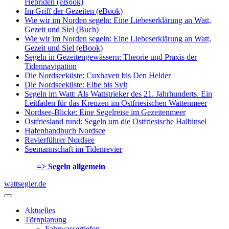
Hebriden (eBook)
Im Griff der Gezeiten (eBook)
Wie wir im Norden segeln: Eine Liebeserklärung an Watt,
Gezeit und Siel (Buch)
Wie wir im Norden segeln: Eine Liebeserklärung an Watt,
Gezeit und Siel (eBook)
Segeln in Gezeitengewässern: Theorie und Praxis der
Tidennavigation
Die Nordseeküste: Cuxhaven bis Den Helder
Die Nordseeküste: Elbe bis Sylt
Segeln im Watt: Als Wattstrieker des 21. Jahrhunderts. Ein
Leitfaden für das Kreuzen im Ostfriesischen Wattenmeer
Nordsee-Blicke: Eine Segelreise im Gezeitenmeer
Ostfriesland rund: Segeln um die Ostfriesische Halbinsel
Hafenhandbuch Nordsee
Revierführer Nordsee
Seemannschaft im Tidenrevier
=> Segeln allgemein
wattsegler.de
Aktuelles
Törnplanung
Fahrwassertiefen