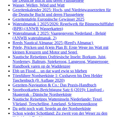
die Deutsche Bucht und deren Flussgebiete
Wasser, Wellen, Wind und Watt
Gezeitenkalender 2025: Hoch- und Niedrigwasserzeiten für
die Deutsche Bucht und deren Flussgebiete
Gezeitentafeln Europäische Gewässer 2025
Wateralmanak 1 2025/2026: Regelwerk für Binnenschifffahrt
(BPR) (ANWB Wasserkarten)
Wateralmanak 2 2025: Vaargegevens Nederland - België
(ANWB wateralmanak, 2)
Reeds Nautical Almanac 2025 (Reed's Almanac)
Priele, Pricken und (k)ein Plan B: Erste Wege ins Watt mit
kleinen Kreuzern und Motor und Segel
Nautische Reisetipps Ostfriesische Inseln: Borkum, Juist,
Norderney, Baltrum, Spiekeroog, Langeoog, Wangerooge
Handboek varen op de Waddenzee
Ebb un Flood… un dat ward ewig so blieben
Törnführer Nordseeküste 1: Cuxhaven bis Den Helder
Taschenbuch
(9. Auflage
2020)
Gezeiten-Navigation & Co.: Das Praxis-Handbuch
Sportbootkarten-Berichtigung Satz 6 (2019): Limfjord -
Skagerrak - Dänische Nordseeküste
Nautische Reisetipps Watteninseln Niederlande: Texel,
Vlieland, Terschelling, Ameland, Schiermonnikoog
Da geht noch watt: Segeln an der Nordseeküste
Schon wieder Schottland: Zu zweit von der Weser zu den