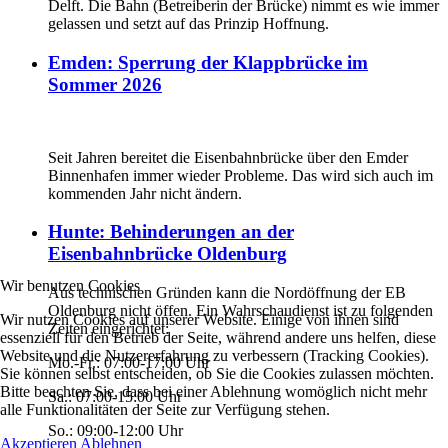
Delft. Die Bahn (Betreiberin der Brücke) nimmt es wie immer
gelassen und setzt auf das Prinzip Hoffnung.
Emden: Sperrung der Klappbrücke im
Sommer 2026
Seit Jahren bereitet die Eisenbahnbrücke über den Emder
Binnenhafen immer wieder Probleme. Das wird sich auch im
kommenden Jahr nicht ändern.
Hunte: Behinderungen an der
Eisenbahnbrücke Oldenburg
Wir benutzen Cookies
Aus technischen Gründen kann die Nordöffnung der EB
Oldenburg nicht öffen. Ein Wahrschaudienst ist zu folgenden
Wir nutzen Cookies auf unserer Website. Einige von ihnen sind
Zeiten eingerichtet:
essenziell für den Betrieb der Seite, während andere uns helfen, diese
Website und die Nutzererfahrung zu verbessern (Tracking Cookies).
Mo.-Fr.: 07:00-17:00 Uhr
Sie können selbst entscheiden, ob Sie die Cookies zulassen möchten.
Bitte beachten Sie, dass bei einer Ablehnung womöglich nicht mehr
Sa.: 07:00-15:00 Uhr
alle Funktionalitäten der Seite zur Verfügung stehen.
So.: 09:00-12:00 Uhr
Akzeptieren
Ablehnen