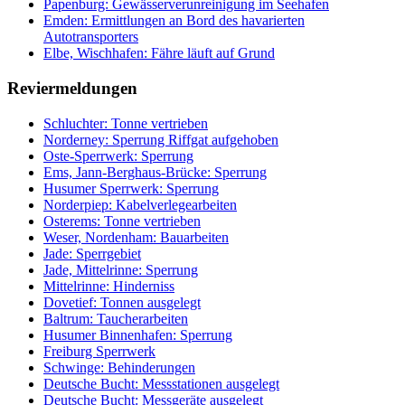
Papenburg: Gewässerverunreinigung im Seehafen
Emden: Ermittlungen an Bord des havarierten
Autotransporters
Elbe, Wischhafen: Fähre läuft auf Grund
Reviermeldungen
Schluchter: Tonne vertrieben
Norderney: Sperrung Riffgat aufgehoben
Oste-Sperrwerk: Sperrung
Ems, Jann-Berghaus-Brücke: Sperrung
Husumer Sperrwerk: Sperrung
Norderpiep: Kabelverlegearbeiten
Osterems: Tonne vertrieben
Weser, Nordenham: Bauarbeiten
Jade: Sperrgebiet
Jade, Mittelrinne: Sperrung
Mittelrinne: Hinderniss
Dovetief: Tonnen ausgelegt
Baltrum: Taucherarbeiten
Husumer Binnenhafen: Sperrung
Freiburg Sperrwerk
Schwinge: Behinderungen
Deutsche Bucht: Messstationen ausgelegt
Deutsche Bucht: Messgeräte ausgelegt