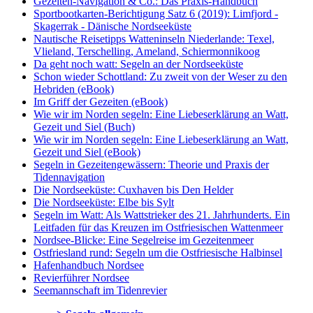
Gezeiten-Navigation & Co.: Das Praxis-Handbuch
Sportbootkarten-Berichtigung Satz 6 (2019): Limfjord -
Skagerrak - Dänische Nordseeküste
Nautische Reisetipps Watteninseln Niederlande: Texel,
Vlieland, Terschelling, Ameland, Schiermonnikoog
Da geht noch watt: Segeln an der Nordseeküste
Schon wieder Schottland: Zu zweit von der Weser zu den
Hebriden (eBook)
Im Griff der Gezeiten (eBook)
Wie wir im Norden segeln: Eine Liebeserklärung an Watt,
Gezeit und Siel (Buch)
Wie wir im Norden segeln: Eine Liebeserklärung an Watt,
Gezeit und Siel (eBook)
Segeln in Gezeitengewässern: Theorie und Praxis der
Tidennavigation
Die Nordseeküste: Cuxhaven bis Den Helder
Die Nordseeküste: Elbe bis Sylt
Segeln im Watt: Als Wattstrieker des 21. Jahrhunderts. Ein
Leitfaden für das Kreuzen im Ostfriesischen Wattenmeer
Nordsee-Blicke: Eine Segelreise im Gezeitenmeer
Ostfriesland rund: Segeln um die Ostfriesische Halbinsel
Hafenhandbuch Nordsee
Revierführer Nordsee
Seemannschaft im Tidenrevier