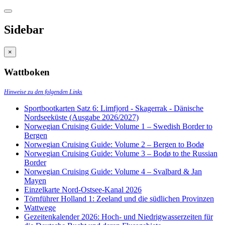
Sidebar
×
Wattboken
Hinweise zu den folgenden Links
Sportbootkarten Satz 6: Limfjord - Skagerrak - Dänische
Nordseeküste (Ausgabe 2026/2027)
Norwegian Cruising Guide: Volume 1 – Swedish Border to
Bergen
Norwegian Cruising Guide: Volume 2 – Bergen to Bodø
Norwegian Cruising Guide: Volume 3 – Bodø to the Russian
Border
Norwegian Cruising Guide: Volume 4 – Svalbard & Jan
Mayen
Einzelkarte Nord-Ostsee-Kanal 2026
Törnführer Holland 1: Zeeland und die südlichen Provinzen
Wattwege
Gezeitenkalender 2026: Hoch- und Niedrigwasserzeiten für