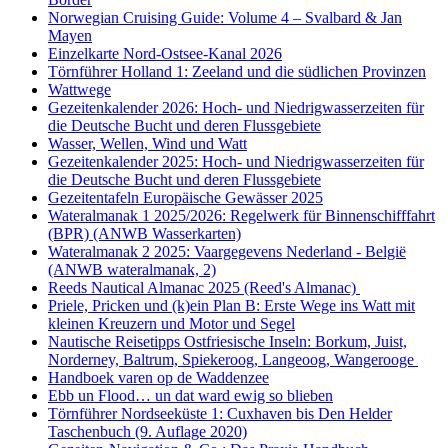
Norwegian Cruising Guide: Volume 4 – Svalbard & Jan
Mayen
Einzelkarte Nord-Ostsee-Kanal 2026
Törnführer Holland 1: Zeeland und die südlichen Provinzen
Wattwege
Gezeitenkalender 2026: Hoch- und Niedrigwasserzeiten für
die Deutsche Bucht und deren Flussgebiete
Wasser, Wellen, Wind und Watt
Gezeitenkalender 2025: Hoch- und Niedrigwasserzeiten für
die Deutsche Bucht und deren Flussgebiete
Gezeitentafeln Europäische Gewässer 2025
Wateralmanak 1 2025/2026: Regelwerk für Binnenschifffahrt
(BPR) (ANWB Wasserkarten)
Wateralmanak 2 2025: Vaargegevens Nederland - België
(ANWB wateralmanak, 2)
Reeds Nautical Almanac 2025 (Reed's Almanac)
Priele, Pricken und (k)ein Plan B: Erste Wege ins Watt mit
kleinen Kreuzern und Motor und Segel
Nautische Reisetipps Ostfriesische Inseln: Borkum, Juist,
Norderney, Baltrum, Spiekeroog, Langeoog, Wangerooge
Handboek varen op de Waddenzee
Ebb un Flood… un dat ward ewig so blieben
Törnführer Nordseeküste 1: Cuxhaven bis Den Helder
Taschenbuch
(9. Auflage
2020)