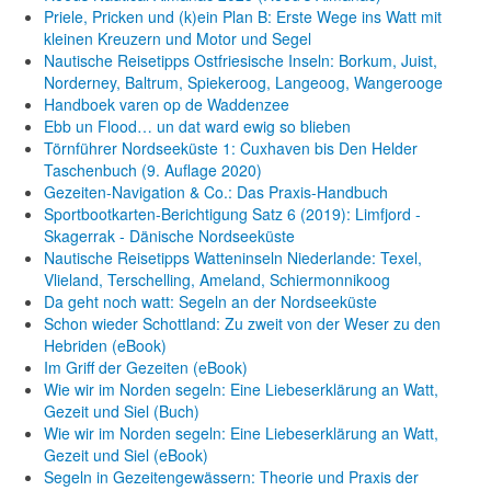
Priele, Pricken und (k)ein Plan B: Erste Wege ins Watt mit
kleinen Kreuzern und Motor und Segel
Nautische Reisetipps Ostfriesische Inseln: Borkum, Juist,
Norderney, Baltrum, Spiekeroog, Langeoog, Wangerooge
Handboek varen op de Waddenzee
Ebb un Flood… un dat ward ewig so blieben
Törnführer Nordseeküste 1: Cuxhaven bis Den Helder
Taschenbuch
(9. Auflage
2020)
Gezeiten-Navigation & Co.: Das Praxis-Handbuch
Sportbootkarten-Berichtigung Satz 6 (2019): Limfjord -
Skagerrak - Dänische Nordseeküste
Nautische Reisetipps Watteninseln Niederlande: Texel,
Vlieland, Terschelling, Ameland, Schiermonnikoog
Da geht noch watt: Segeln an der Nordseeküste
Schon wieder Schottland: Zu zweit von der Weser zu den
Hebriden (eBook)
Im Griff der Gezeiten (eBook)
Wie wir im Norden segeln: Eine Liebeserklärung an Watt,
Gezeit und Siel (Buch)
Wie wir im Norden segeln: Eine Liebeserklärung an Watt,
Gezeit und Siel (eBook)
Segeln in Gezeitengewässern: Theorie und Praxis der