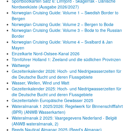
Sportbootkarten Satz 6: Limfjord - Skagerrak - Dänische
Nordseeküste (Ausgabe 2026/2027)
Norwegian Cruising Guide: Volume 1 – Swedish Border to
Bergen
Norwegian Cruising Guide: Volume 2 – Bergen to Bodø
Norwegian Cruising Guide: Volume 3 – Bodø to the Russian
Border
Norwegian Cruising Guide: Volume 4 – Svalbard & Jan
Mayen
Einzelkarte Nord-Ostsee-Kanal 2026
Törnführer Holland 1: Zeeland und die südlichen Provinzen
Wattwege
Gezeitenkalender 2026: Hoch- und Niedrigwasserzeiten für
die Deutsche Bucht und deren Flussgebiete
Wasser, Wellen, Wind und Watt
Gezeitenkalender 2025: Hoch- und Niedrigwasserzeiten für
die Deutsche Bucht und deren Flussgebiete
Gezeitentafeln Europäische Gewässer 2025
Wateralmanak 1 2025/2026: Regelwerk für Binnenschifffahrt
(BPR) (ANWB Wasserkarten)
Wateralmanak 2 2025: Vaargegevens Nederland - België
(ANWB wateralmanak, 2)
Reeds Nautical Almanac 2025 (Reed's Almanac)