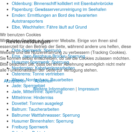
Oldenburg: Binnenschiff kollidiert mit Eisenbahnbrücke
Papenburg: Gewässerverunreinigung im Seehafen
Emden: Ermittlungen an Bord des havarierten
Autotransporters
Elbe, Wischhafen: Fähre läuft auf Grund
Wir benutzen Cookies
Wir nutzen Cookies auf unserer Website. Einige von ihnen sind
Reviermeldungen
essenziell für den Betrieb der Seite, während andere uns helfen, diese
Oste-Sperrwerk: Sperrung
Website und die Nutzererfahrung zu verbessern (Tracking Cookies).
Ems, Jann-Berghaus-Brücke: Sperrung
Sie können selbst entscheiden, ob Sie die Cookies zulassen möchten.
Husumer Sperrwerk: Sperrung
Bitte beachten Sie, dass bei einer Ablehnung womöglich nicht mehr
Norderpiep: Kabelverlegearbeiten
alle Funktionalitäten der Seite zur Verfügung stehen.
Osterems: Tonne vertrieben
Weser, Nordenham: Bauarbeiten
Akzeptieren
Ablehnen
Jade: Sperrgebiet
Weitere Informationen
|
Impressum
Jade, Mittelrinne: Sperrung
Mittelrinne: Hinderniss
Dovetief: Tonnen ausgelegt
Baltrum: Taucherarbeiten
Baltrumer Wattfahrwasser: Sperrung
Husumer Binnenhafen: Sperrung
Freiburg Sperrwerk