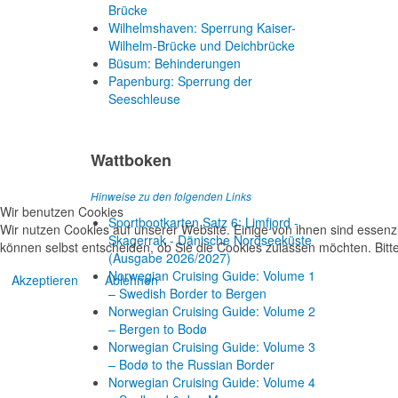
Brücke
Wilhelmshaven: Sperrung Kaiser-
Wilhelm-Brücke und Deichbrücke
Büsum: Behinderungen
Papenburg: Sperrung der
Seeschleuse
Wattboken
Hinweise zu den folgenden Links
Wir benutzen Cookies
Sportbootkarten Satz 6: Limfjord -
Wir nutzen Cookies auf unserer Website. Einige von ihnen sind essenzi
Skagerrak - Dänische Nordseeküste
können selbst entscheiden, ob Sie die Cookies zulassen möchten. Bitte
(Ausgabe 2026/2027)
Norwegian Cruising Guide: Volume 1
Akzeptieren
Ablehnen
– Swedish Border to Bergen
Norwegian Cruising Guide: Volume 2
– Bergen to Bodø
Norwegian Cruising Guide: Volume 3
– Bodø to the Russian Border
Norwegian Cruising Guide: Volume 4