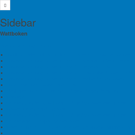
Sidebar
Se
Wattboken
Aktuelles
Hinweise zu den folgenden Links
Befahrensverordnung
Sportbootkarten Satz 6: Limfjord - Skagerrak - Dänische Nordsee
Buchtipp
Sicheres Befahren der Seegatten
Norwegian Cruising Guide: Volume 1 – Swedish Border to Bergen
Norwegian Cruising Guide: Volume 2 – Bergen to Bodø
Häfen
Norwegian Cruising Guide: Volume 3 – Bodø to the Russian Border
Schnelle
Norwegian Cruising Guide: Volume 4 – Svalbard & Jan Mayen
Der let
Routen
Einzelkarte Nord-Ostsee-Kanal 2026
Segelta
Törnführer Holland 1: Zeeland und die südlichen Provinzen
zukünft
Fahrwassertiefen
Wattwege
„Hexenw
Gezeitenkalender 2026: Hoch- und Niedrigwasserzeiten für die De
nicht n
Wasser, Wellen, Wind und Watt
Fahrwasseränderungen
Gezeitenkalender 2025: Hoch- und Niedrigwasserzeiten für die De
Als lan
Gezeitentafeln Europäische Gewässer 2025
Revierinfos
folgen
Wateralmanak 1 2025/2026: Regelwerk für Binnenschifffahrt (BPR
• Funkt
Wateralmanak 2 2025: Vaargegevens Nederland - België (ANWB wa
Reviermeldungen