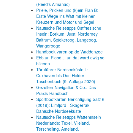
(Reed's Almanac)
Priele, Pricken und (k)ein Plan B:
Erste Wege ins Watt mit kleinen
Kreuzern und Motor und Segel
Nautische Reisetipps Ostfriesische
Inseln: Borkum, Juist, Norderney,
Baltrum, Spiekeroog, Langeoog,
Wangerooge
Handboek varen op de Waddenzee
Ebb un Flood… un dat ward ewig so
blieben
Törnführer Nordseeküste 1:
Cuxhaven bis Den Helder
Taschenbuch
(9. Auflage
2020)
Gezeiten-Navigation & Co.: Das
Praxis-Handbuch
Sportbootkarten-Berichtigung Satz 6
(2019): Limfjord - Skagerrak -
Dänische Nordseeküste
Nautische Reisetipps Watteninseln
Niederlande: Texel, Vlieland,
Terschelling, Ameland,