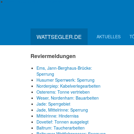
Seemannschaft im Tidenrevier
Gewässerverunreinigung im
=> Segeln allgemein
Seehafen
Emden: Ermittlungen an Bord des
havarierten Autotransporters
Elbe, Wischhafen: Fähre läuft auf
Grund
WATTSEGLER.DE
AKTUELLES
T
Reviermeldungen
Ems, Jann-Berghaus-Brücke:
Sperrung
Husumer Sperrwerk: Sperrung
Norderpiep: Kabelverlegearbeiten
Osterems: Tonne vertrieben
Weser, Nordenham: Bauarbeiten
Jade: Sperrgebiet
Jade, Mittelrinne: Sperrung
Mittelrinne: Hinderniss
Dovetief: Tonnen ausgelegt
Baltrum: Taucherarbeiten
Baltrumer Wattfahrwasser: Sperrung