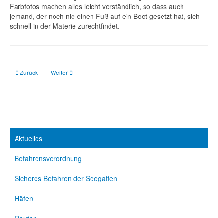
Farbfotos machen alles leicht verständlich, so dass auch
jemand, der noch nie einen Fuß auf ein Boot gesetzt hat, sich
schnell in der Materie zurechtfindet.
Vorheriger Beitrag: Seamanship 2.0: Everything you need to know to get yourse
Nächster Beitrag: Europa: Karte der Wasserstraßen
Zurück
Weiter
Aktuelles
Befahrensverordnung
Sicheres Befahren der Seegatten
Häfen