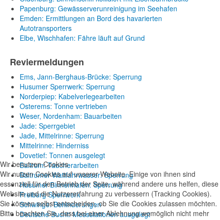
Papenburg: Gewässerverunreinigung im Seehafen
Emden: Ermittlungen an Bord des havarierten
Autotransporters
Elbe, Wischhafen: Fähre läuft auf Grund
Reviermeldungen
Ems, Jann-Berghaus-Brücke: Sperrung
Husumer Sperrwerk: Sperrung
Norderpiep: Kabelverlegearbeiten
Osterems: Tonne vertrieben
Weser, Nordenham: Bauarbeiten
Jade: Sperrgebiet
Jade, Mittelrinne: Sperrung
Mittelrinne: Hinderniss
Dovetief: Tonnen ausgelegt
Wir benutzen Cookies
Baltrum: Taucherarbeiten
Wir nutzen Cookies auf unserer Website. Einige von ihnen sind
Baltrumer Wattfahrwasser: Sperrung
essenziell für den Betrieb der Seite, während andere uns helfen, diese
Husumer Binnenhafen: Sperrung
Website und die Nutzererfahrung zu verbessern (Tracking Cookies).
Freiburg Sperrwerk
Sie können selbst entscheiden, ob Sie die Cookies zulassen möchten.
Schwinge: Behinderungen
Bitte beachten Sie, dass bei einer Ablehnung womöglich nicht mehr
Deutsche Bucht: Messstationen ausgelegt