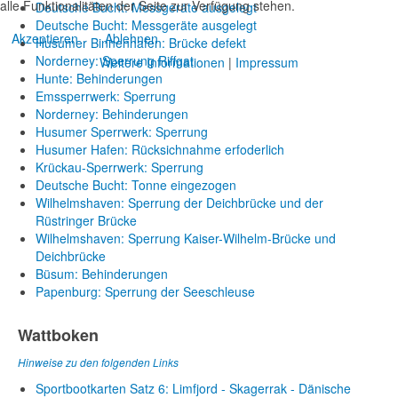
alle Funktionalitäten der Seite zur Verfügung stehen.
Deutsche Bucht: Messgeräte ausgelegt
Deutsche Bucht: Messgeräte ausgelegt
Akzeptieren
Ablehnen
Husumer Binnenhafen: Brücke defekt
Norderney: Sperrung Riffgat
Weitere Informationen
|
Impressum
Hunte: Behinderungen
Emssperrwerk: Sperrung
Norderney: Behinderungen
Husumer Sperrwerk: Sperrung
Husumer Hafen: Rücksichnahme erfoderlich
Krückau-Sperrwerk: Sperrung
Deutsche Bucht: Tonne eingezogen
Wilhelmshaven: Sperrung der Deichbrücke und der
Rüstringer Brücke
Wilhelmshaven: Sperrung Kaiser-Wilhelm-Brücke und
Deichbrücke
Büsum: Behinderungen
Papenburg: Sperrung der Seeschleuse
Wattboken
Hinweise zu den folgenden Links
Sportbootkarten Satz 6: Limfjord - Skagerrak - Dänische