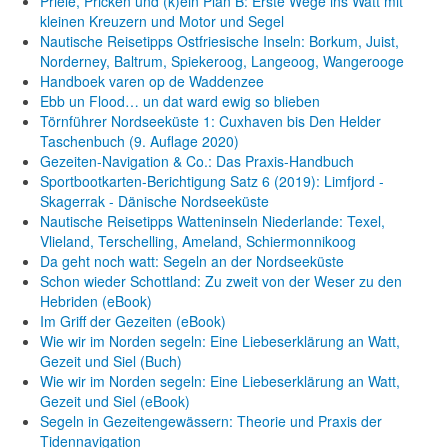
Priele, Pricken und (k)ein Plan B: Erste Wege ins Watt mit
kleinen Kreuzern und Motor und Segel
Nautische Reisetipps Ostfriesische Inseln: Borkum, Juist,
Norderney, Baltrum, Spiekeroog, Langeoog, Wangerooge
Handboek varen op de Waddenzee
Ebb un Flood… un dat ward ewig so blieben
Törnführer Nordseeküste 1: Cuxhaven bis Den Helder
Taschenbuch
(9. Auflage
2020)
Gezeiten-Navigation & Co.: Das Praxis-Handbuch
Sportbootkarten-Berichtigung Satz 6 (2019): Limfjord -
Skagerrak - Dänische Nordseeküste
Nautische Reisetipps Watteninseln Niederlande: Texel,
Vlieland, Terschelling, Ameland, Schiermonnikoog
Da geht noch watt: Segeln an der Nordseeküste
Schon wieder Schottland: Zu zweit von der Weser zu den
Hebriden (eBook)
Im Griff der Gezeiten (eBook)
Wie wir im Norden segeln: Eine Liebeserklärung an Watt,
Gezeit und Siel (Buch)
Wie wir im Norden segeln: Eine Liebeserklärung an Watt,
Gezeit und Siel (eBook)
Segeln in Gezeitengewässern: Theorie und Praxis der
Tidennavigation