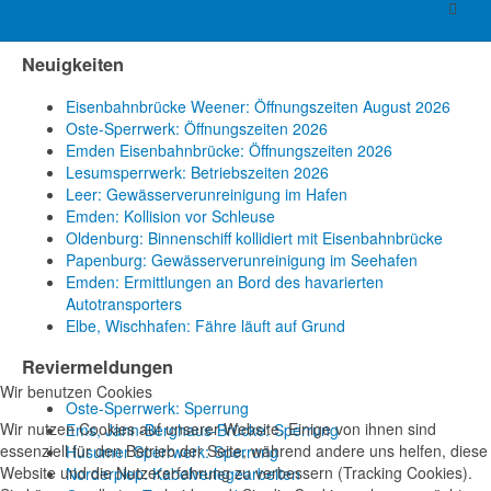
Kontakt
Neuigkeiten
Eisenbahnbrücke Weener: Öffnungszeiten August 2026
Oste-Sperrwerk: Öffnungszeiten 2026
Emden Eisenbahnbrücke: Öffnungszeiten 2026
Lesumsperrwerk: Betriebszeiten 2026
Leer: Gewässerverunreinigung im Hafen
Emden: Kollision vor Schleuse
Oldenburg: Binnenschiff kollidiert mit Eisenbahnbrücke
Papenburg: Gewässerverunreinigung im Seehafen
Emden: Ermittlungen an Bord des havarierten
Autotransporters
Elbe, Wischhafen: Fähre läuft auf Grund
Reviermeldungen
Wir benutzen Cookies
Oste-Sperrwerk: Sperrung
Wir nutzen Cookies auf unserer Website. Einige von ihnen sind
Ems, Jann-Berghaus-Brücke: Sperrung
essenziell für den Betrieb der Seite, während andere uns helfen, diese
Husumer Sperrwerk: Sperrung
Website und die Nutzererfahrung zu verbessern (Tracking Cookies).
Norderpiep: Kabelverlegearbeiten