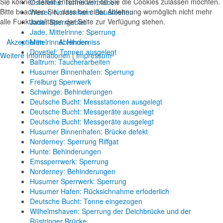
Sie können selbst entscheiden, ob Sie die Cookies zulassen möchten.
Osterems: Tonne vertrieben
Bitte beachten Sie, dass bei einer Ablehnung womöglich nicht mehr
Weser, Nordenham: Bauarbeiten
alle Funktionalitäten der Seite zur Verfügung stehen.
Jade: Sperrgebiet
Jade, Mittelrinne: Sperrung
Akzeptieren
Ablehnen
Mittelrinne: Hinderniss
Dovetief: Tonnen ausgelegt
Weitere Informationen
|
Impressum
Baltrum: Taucherarbeiten
Husumer Binnenhafen: Sperrung
Freiburg Sperrwerk
Schwinge: Behinderungen
Deutsche Bucht: Messstationen ausgelegt
Deutsche Bucht: Messgeräte ausgelegt
Deutsche Bucht: Messgeräte ausgelegt
Husumer Binnenhafen: Brücke defekt
Norderney: Sperrung Riffgat
Hunte: Behinderungen
Emssperrwerk: Sperrung
Norderney: Behinderungen
Husumer Sperrwerk: Sperrung
Husumer Hafen: Rücksichnahme erfoderlich
Deutsche Bucht: Tonne eingezogen
Wilhelmshaven: Sperrung der Deichbrücke und der
Rüstringer Brücke