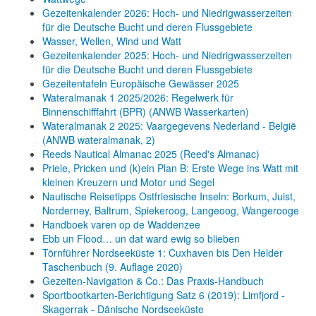
Gezeitenkalender 2026: Hoch- und Niedrigwasserzeiten
für die Deutsche Bucht und deren Flussgebiete
Wasser, Wellen, Wind und Watt
Gezeitenkalender 2025: Hoch- und Niedrigwasserzeiten
für die Deutsche Bucht und deren Flussgebiete
Gezeitentafeln Europäische Gewässer 2025
Wateralmanak 1 2025/2026: Regelwerk für
Binnenschifffahrt (BPR) (ANWB Wasserkarten)
Wateralmanak 2 2025: Vaargegevens Nederland - België
(ANWB wateralmanak, 2)
Reeds Nautical Almanac 2025 (Reed's Almanac)
Priele, Pricken und (k)ein Plan B: Erste Wege ins Watt mit
kleinen Kreuzern und Motor und Segel
Nautische Reisetipps Ostfriesische Inseln: Borkum, Juist,
Norderney, Baltrum, Spiekeroog, Langeoog, Wangerooge
Handboek varen op de Waddenzee
Ebb un Flood… un dat ward ewig so blieben
Törnführer Nordseeküste 1: Cuxhaven bis Den Helder
Taschenbuch
(9. Auflage
2020)
Gezeiten-Navigation & Co.: Das Praxis-Handbuch
Sportbootkarten-Berichtigung Satz 6 (2019): Limfjord -
Skagerrak - Dänische Nordseeküste