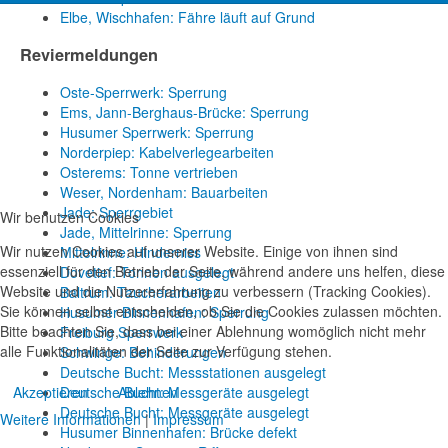
Elbe, Wischhafen: Fähre läuft auf Grund
Reviermeldungen
Oste-Sperrwerk: Sperrung
Ems, Jann-Berghaus-Brücke: Sperrung
Husumer Sperrwerk: Sperrung
Norderpiep: Kabelverlegearbeiten
Osterems: Tonne vertrieben
Weser, Nordenham: Bauarbeiten
Jade: Sperrgebiet
Wir benutzen Cookies
Jade, Mittelrinne: Sperrung
Wir nutzen Cookies auf unserer Website. Einige von ihnen sind
Mittelrinne: Hinderniss
essenziell für den Betrieb der Seite, während andere uns helfen, diese
Dovetief: Tonnen ausgelegt
Website und die Nutzererfahrung zu verbessern (Tracking Cookies).
Baltrum: Taucherarbeiten
Sie können selbst entscheiden, ob Sie die Cookies zulassen möchten.
Husumer Binnenhafen: Sperrung
Bitte beachten Sie, dass bei einer Ablehnung womöglich nicht mehr
Freiburg Sperrwerk
alle Funktionalitäten der Seite zur Verfügung stehen.
Schwinge: Behinderungen
Deutsche Bucht: Messstationen ausgelegt
Akzeptieren
Ablehnen
Deutsche Bucht: Messgeräte ausgelegt
Deutsche Bucht: Messgeräte ausgelegt
Weitere Informationen
|
Impressum
Husumer Binnenhafen: Brücke defekt