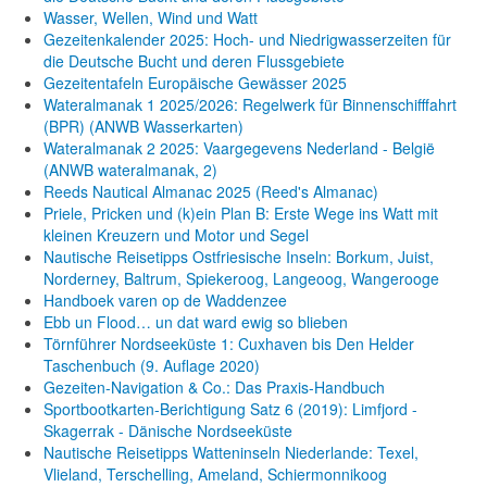
Wasser, Wellen, Wind und Watt
Gezeitenkalender 2025: Hoch- und Niedrigwasserzeiten für
die Deutsche Bucht und deren Flussgebiete
Gezeitentafeln Europäische Gewässer 2025
Wateralmanak 1 2025/2026: Regelwerk für Binnenschifffahrt
(BPR) (ANWB Wasserkarten)
Wateralmanak 2 2025: Vaargegevens Nederland - België
(ANWB wateralmanak, 2)
Reeds Nautical Almanac 2025 (Reed's Almanac)
Priele, Pricken und (k)ein Plan B: Erste Wege ins Watt mit
kleinen Kreuzern und Motor und Segel
Nautische Reisetipps Ostfriesische Inseln: Borkum, Juist,
Norderney, Baltrum, Spiekeroog, Langeoog, Wangerooge
Handboek varen op de Waddenzee
Ebb un Flood… un dat ward ewig so blieben
Törnführer Nordseeküste 1: Cuxhaven bis Den Helder
Taschenbuch
(9. Auflage
2020)
Gezeiten-Navigation & Co.: Das Praxis-Handbuch
Sportbootkarten-Berichtigung Satz 6 (2019): Limfjord -
Skagerrak - Dänische Nordseeküste
Nautische Reisetipps Watteninseln Niederlande: Texel,
Vlieland, Terschelling, Ameland, Schiermonnikoog