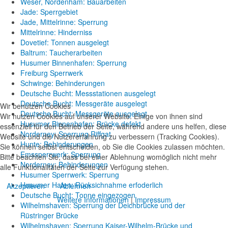
Weser, Nordenham: Bauarbeiten
Jade: Sperrgebiet
Jade, Mittelrinne: Sperrung
Mittelrinne: Hinderniss
Dovetief: Tonnen ausgelegt
Baltrum: Taucherarbeiten
Husumer Binnenhafen: Sperrung
Freiburg Sperrwerk
Schwinge: Behinderungen
Deutsche Bucht: Messstationen ausgelegt
Deutsche Bucht: Messgeräte ausgelegt
Wir benutzen Cookies
Deutsche Bucht: Messgeräte ausgelegt
Wir nutzen Cookies auf unserer Website. Einige von ihnen sind
Husumer Binnenhafen: Brücke defekt
essenziell für den Betrieb der Seite, während andere uns helfen, diese
Norderney: Sperrung Riffgat
Website und die Nutzererfahrung zu verbessern (Tracking Cookies).
Hunte: Behinderungen
Sie können selbst entscheiden, ob Sie die Cookies zulassen möchten.
Emssperrwerk: Sperrung
Bitte beachten Sie, dass bei einer Ablehnung womöglich nicht mehr
Norderney: Behinderungen
alle Funktionalitäten der Seite zur Verfügung stehen.
Husumer Sperrwerk: Sperrung
Husumer Hafen: Rücksichnahme erfoderlich
Akzeptieren
Ablehnen
Deutsche Bucht: Tonne eingezogen
Weitere Informationen
|
Impressum
Wilhelmshaven: Sperrung der Deichbrücke und der
Rüstringer Brücke
Wilhelmshaven: Sperrung Kaiser-Wilhelm-Brücke und