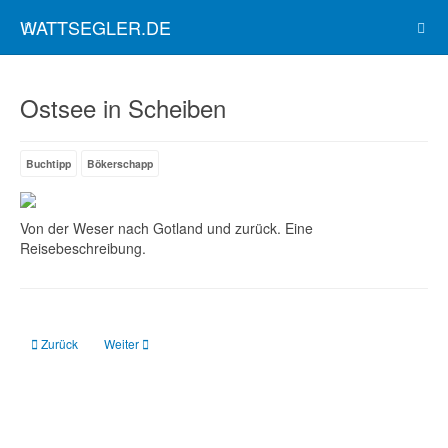
WATTSEGLER.DE
Ostsee in Scheiben
Buchtipp
Bökerschapp
Von der Weser nach Gotland und zurück. Eine
Reisebeschreibung.
Vorheriger Beitrag: Segeln mit Huhn: Guirec und Monique und ihre verrückte
Nächster Beitrag: Gezeiten-Navigation & Co.: Das Praxis-Hand
Zurück
Weiter