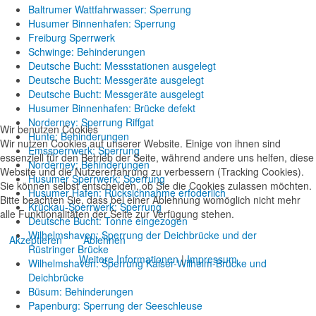
Baltrumer Wattfahrwasser: Sperrung
Husumer Binnenhafen: Sperrung
Freiburg Sperrwerk
Schwinge: Behinderungen
Deutsche Bucht: Messstationen ausgelegt
Deutsche Bucht: Messgeräte ausgelegt
Deutsche Bucht: Messgeräte ausgelegt
Husumer Binnenhafen: Brücke defekt
Norderney: Sperrung Riffgat
Wir benutzen Cookies
Hunte: Behinderungen
Wir nutzen Cookies auf unserer Website. Einige von ihnen sind
Emssperrwerk: Sperrung
essenziell für den Betrieb der Seite, während andere uns helfen, diese
Norderney: Behinderungen
Website und die Nutzererfahrung zu verbessern (Tracking Cookies).
Husumer Sperrwerk: Sperrung
Sie können selbst entscheiden, ob Sie die Cookies zulassen möchten.
Husumer Hafen: Rücksichnahme erfoderlich
Bitte beachten Sie, dass bei einer Ablehnung womöglich nicht mehr
Krückau-Sperrwerk: Sperrung
alle Funktionalitäten der Seite zur Verfügung stehen.
Deutsche Bucht: Tonne eingezogen
Wilhelmshaven: Sperrung der Deichbrücke und der
Akzeptieren
Ablehnen
Rüstringer Brücke
Weitere Informationen
|
Impressum
Wilhelmshaven: Sperrung Kaiser-Wilhelm-Brücke und
Deichbrücke
Büsum: Behinderungen
Papenburg: Sperrung der Seeschleuse