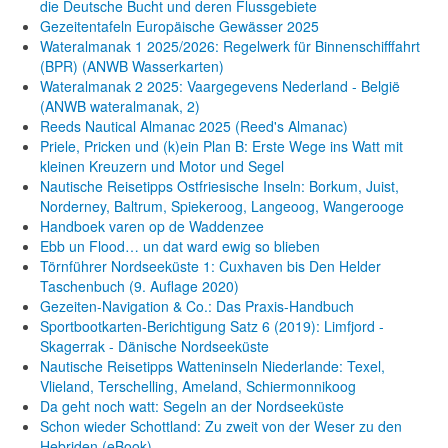
die Deutsche Bucht und deren Flussgebiete
Gezeitentafeln Europäische Gewässer 2025
Wateralmanak 1 2025/2026: Regelwerk für Binnenschifffahrt
(BPR) (ANWB Wasserkarten)
Wateralmanak 2 2025: Vaargegevens Nederland - België
(ANWB wateralmanak, 2)
Reeds Nautical Almanac 2025 (Reed's Almanac)
Priele, Pricken und (k)ein Plan B: Erste Wege ins Watt mit
kleinen Kreuzern und Motor und Segel
Nautische Reisetipps Ostfriesische Inseln: Borkum, Juist,
Norderney, Baltrum, Spiekeroog, Langeoog, Wangerooge
Handboek varen op de Waddenzee
Ebb un Flood… un dat ward ewig so blieben
Törnführer Nordseeküste 1: Cuxhaven bis Den Helder
Taschenbuch
(9. Auflage
2020)
Gezeiten-Navigation & Co.: Das Praxis-Handbuch
Sportbootkarten-Berichtigung Satz 6 (2019): Limfjord -
Skagerrak - Dänische Nordseeküste
Nautische Reisetipps Watteninseln Niederlande: Texel,
Vlieland, Terschelling, Ameland, Schiermonnikoog
Da geht noch watt: Segeln an der Nordseeküste
Schon wieder Schottland: Zu zweit von der Weser zu den
Hebriden (eBook)