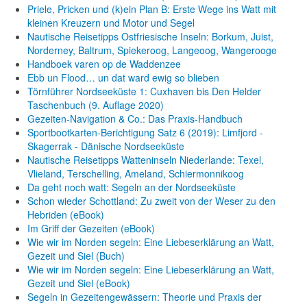
Priele, Pricken und (k)ein Plan B: Erste Wege ins Watt mit
kleinen Kreuzern und Motor und Segel
Nautische Reisetipps Ostfriesische Inseln: Borkum, Juist,
Norderney, Baltrum, Spiekeroog, Langeoog, Wangerooge
Handboek varen op de Waddenzee
Ebb un Flood… un dat ward ewig so blieben
Törnführer Nordseeküste 1: Cuxhaven bis Den Helder
Taschenbuch
(9. Auflage
2020)
Gezeiten-Navigation & Co.: Das Praxis-Handbuch
Sportbootkarten-Berichtigung Satz 6 (2019): Limfjord -
Skagerrak - Dänische Nordseeküste
Nautische Reisetipps Watteninseln Niederlande: Texel,
Vlieland, Terschelling, Ameland, Schiermonnikoog
Da geht noch watt: Segeln an der Nordseeküste
Schon wieder Schottland: Zu zweit von der Weser zu den
Hebriden (eBook)
Im Griff der Gezeiten (eBook)
Wie wir im Norden segeln: Eine Liebeserklärung an Watt,
Gezeit und Siel (Buch)
Wie wir im Norden segeln: Eine Liebeserklärung an Watt,
Gezeit und Siel (eBook)
Segeln in Gezeitengewässern: Theorie und Praxis der