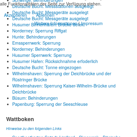
Schwinge: Behinderungen
alle Funktionalitäten der Seite zur Verfügung stehen.
Deutsche Bucht: Messstationen ausgelegt
Deutsche Bucht: Messgeräte ausgelegt
Akzeptieren
Ablehnen
Deutsche Bucht: Messgeräte ausgelegt
Weitere Informationen
|
Impressum
Husumer Binnenhafen: Brücke defekt
Norderney: Sperrung Riffgat
Hunte: Behinderungen
Emssperrwerk: Sperrung
Norderney: Behinderungen
Husumer Sperrwerk: Sperrung
Husumer Hafen: Rücksichnahme erfoderlich
Deutsche Bucht: Tonne eingezogen
Wilhelmshaven: Sperrung der Deichbrücke und der
Rüstringer Brücke
Wilhelmshaven: Sperrung Kaiser-Wilhelm-Brücke und
Deichbrücke
Büsum: Behinderungen
Papenburg: Sperrung der Seeschleuse
Wattboken
Hinweise zu den folgenden Links