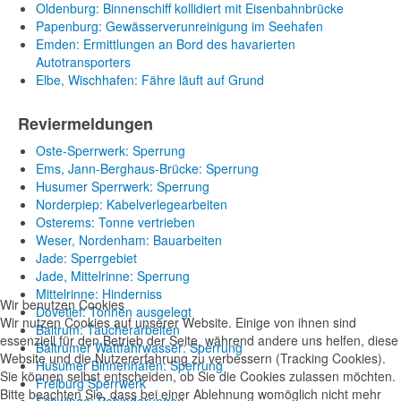
Oldenburg: Binnenschiff kollidiert mit Eisenbahnbrücke
Papenburg: Gewässerverunreinigung im Seehafen
Emden: Ermittlungen an Bord des havarierten
Autotransporters
Elbe, Wischhafen: Fähre läuft auf Grund
Reviermeldungen
Oste-Sperrwerk: Sperrung
Ems, Jann-Berghaus-Brücke: Sperrung
Husumer Sperrwerk: Sperrung
Norderpiep: Kabelverlegearbeiten
Osterems: Tonne vertrieben
Weser, Nordenham: Bauarbeiten
Jade: Sperrgebiet
Jade, Mittelrinne: Sperrung
Mittelrinne: Hinderniss
Wir benutzen Cookies
Dovetief: Tonnen ausgelegt
Wir nutzen Cookies auf unserer Website. Einige von ihnen sind
Baltrum: Taucherarbeiten
essenziell für den Betrieb der Seite, während andere uns helfen, diese
Baltrumer Wattfahrwasser: Sperrung
Website und die Nutzererfahrung zu verbessern (Tracking Cookies).
Husumer Binnenhafen: Sperrung
Sie können selbst entscheiden, ob Sie die Cookies zulassen möchten.
Freiburg Sperrwerk
Bitte beachten Sie, dass bei einer Ablehnung womöglich nicht mehr