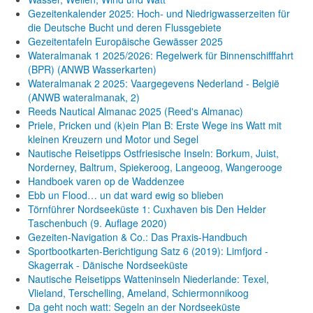
Gezeitenkalender 2025: Hoch- und Niedrigwasserzeiten für
die Deutsche Bucht und deren Flussgebiete
Gezeitentafeln Europäische Gewässer 2025
Wateralmanak 1 2025/2026: Regelwerk für Binnenschifffahrt
(BPR) (ANWB Wasserkarten)
Wateralmanak 2 2025: Vaargegevens Nederland - België
(ANWB wateralmanak, 2)
Reeds Nautical Almanac 2025 (Reed's Almanac)
Priele, Pricken und (k)ein Plan B: Erste Wege ins Watt mit
kleinen Kreuzern und Motor und Segel
Nautische Reisetipps Ostfriesische Inseln: Borkum, Juist,
Norderney, Baltrum, Spiekeroog, Langeoog, Wangerooge
Handboek varen op de Waddenzee
Ebb un Flood… un dat ward ewig so blieben
Törnführer Nordseeküste 1: Cuxhaven bis Den Helder
Taschenbuch
(9. Auflage
2020)
Gezeiten-Navigation & Co.: Das Praxis-Handbuch
Sportbootkarten-Berichtigung Satz 6 (2019): Limfjord -
Skagerrak - Dänische Nordseeküste
Nautische Reisetipps Watteninseln Niederlande: Texel,
Vlieland, Terschelling, Ameland, Schiermonnikoog
Da geht noch watt: Segeln an der Nordseeküste