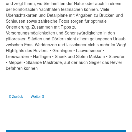
und zeigt Ihnen, wo Sie inmitten der Natur oder auch in einem
der komfortablen Yachthäfen festmachen können. Viele
Übersichtskarten und Detailpläne mit Angaben zu Brücken und
Schleusen sowie zahlreiche Fotos sorgen für optimale
Orientierung. Zusammen mit Tipps zu
Versorgungsmöglichkeiten und Sehenswürdigkeiten in den
pittoresken Städten und Dörfern steht einem gelungenen Urlaub
zwischen Ems, Waddenzee und IJsselmeer nichts mehr im Weg!
Highlights des Reviers: • Groningen • Lauwersmeer •
Leeuwarden • Harlingen • Sneek und Sloten Makkum • Stavoren
• Meppel • Staande Mastroute, auf der auch Segler das Revier
befahren können
Vorheriger Beitrag: Pyrotechnische Seenotsignale: Theorie und Praxis
Nächster Beitrag: SRC / LRC: Englische Funkmeldungen: En
Zurück
Weiter