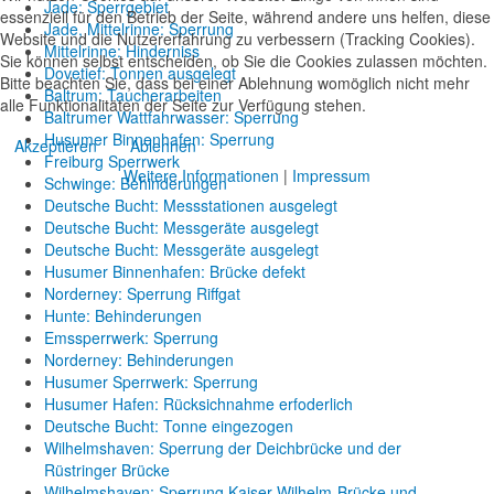
Jade: Sperrgebiet
essenziell für den Betrieb der Seite, während andere uns helfen, diese
Jade, Mittelrinne: Sperrung
Website und die Nutzererfahrung zu verbessern (Tracking Cookies).
Mittelrinne: Hinderniss
Sie können selbst entscheiden, ob Sie die Cookies zulassen möchten.
Dovetief: Tonnen ausgelegt
Bitte beachten Sie, dass bei einer Ablehnung womöglich nicht mehr
Baltrum: Taucherarbeiten
alle Funktionalitäten der Seite zur Verfügung stehen.
Baltrumer Wattfahrwasser: Sperrung
Husumer Binnenhafen: Sperrung
Akzeptieren
Ablehnen
Freiburg Sperrwerk
Weitere Informationen
|
Impressum
Schwinge: Behinderungen
Deutsche Bucht: Messstationen ausgelegt
Deutsche Bucht: Messgeräte ausgelegt
Deutsche Bucht: Messgeräte ausgelegt
Husumer Binnenhafen: Brücke defekt
Norderney: Sperrung Riffgat
Hunte: Behinderungen
Emssperrwerk: Sperrung
Norderney: Behinderungen
Husumer Sperrwerk: Sperrung
Husumer Hafen: Rücksichnahme erfoderlich
Deutsche Bucht: Tonne eingezogen
Wilhelmshaven: Sperrung der Deichbrücke und der
Rüstringer Brücke
Wilhelmshaven: Sperrung Kaiser-Wilhelm-Brücke und