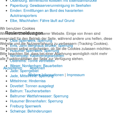
Oldenburg: Binnenschiff kollidiert mit Eisenbahnbrücke
Papenburg: Gewässerverunreinigung im Seehafen
Emden: Ermittlungen an Bord des havarierten
Autotransporters
Elbe, Wischhafen: Fähre läuft auf Grund
Wir benutzen Cookies
Reviermeldungen
Wir nutzen Cookies auf unserer Website. Einige von ihnen sind
essenziell für den Betrieb der Seite, während andere uns helfen, diese
Oste-Sperrwerk: Sperrung
Website und die Nutzererfahrung zu verbessern (Tracking Cookies).
Ems, Jann-Berghaus-Brücke: Sperrung
Sie können selbst entscheiden, ob Sie die Cookies zulassen möchten.
Husumer Sperrwerk: Sperrung
Bitte beachten Sie, dass bei einer Ablehnung womöglich nicht mehr
Norderpiep: Kabelverlegearbeiten
alle Funktionalitäten der Seite zur Verfügung stehen.
Osterems: Tonne vertrieben
Weser, Nordenham: Bauarbeiten
Akzeptieren
Ablehnen
Jade: Sperrgebiet
Weitere Informationen
|
Impressum
Jade, Mittelrinne: Sperrung
Mittelrinne: Hinderniss
Dovetief: Tonnen ausgelegt
Baltrum: Taucherarbeiten
Baltrumer Wattfahrwasser: Sperrung
Husumer Binnenhafen: Sperrung
Freiburg Sperrwerk
Schwinge: Behinderungen