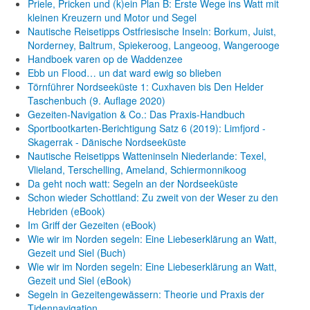
Priele, Pricken und (k)ein Plan B: Erste Wege ins Watt mit
kleinen Kreuzern und Motor und Segel
Nautische Reisetipps Ostfriesische Inseln: Borkum, Juist,
Norderney, Baltrum, Spiekeroog, Langeoog, Wangerooge
Handboek varen op de Waddenzee
Ebb un Flood… un dat ward ewig so blieben
Törnführer Nordseeküste 1: Cuxhaven bis Den Helder
Taschenbuch
(9. Auflage
2020)
Gezeiten-Navigation & Co.: Das Praxis-Handbuch
Sportbootkarten-Berichtigung Satz 6 (2019): Limfjord -
Skagerrak - Dänische Nordseeküste
Nautische Reisetipps Watteninseln Niederlande: Texel,
Vlieland, Terschelling, Ameland, Schiermonnikoog
Da geht noch watt: Segeln an der Nordseeküste
Schon wieder Schottland: Zu zweit von der Weser zu den
Hebriden (eBook)
Im Griff der Gezeiten (eBook)
Wie wir im Norden segeln: Eine Liebeserklärung an Watt,
Gezeit und Siel (Buch)
Wie wir im Norden segeln: Eine Liebeserklärung an Watt,
Gezeit und Siel (eBook)
Segeln in Gezeitengewässern: Theorie und Praxis der
Tidennavigation