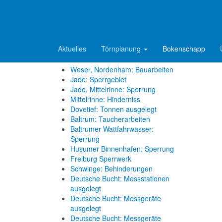
Elbe, Wischhafen: Fähre läuft auf
Grund
=> Segeln allgemein
Reviermeldungen
wattsegler.de
Aktuelles
Törnplanung
Bokenschapp
Norderpiep: Kabelverlegearbeiten
Osterems: Tonne vertrieben
Weser, Nordenham: Bauarbeiten
Jade: Sperrgebiet
Jade, Mittelrinne: Sperrung
Mittelrinne: Hinderniss
Dovetief: Tonnen ausgelegt
Baltrum: Taucherarbeiten
Baltrumer Wattfahrwasser:
Sperrung
Husumer Binnenhafen: Sperrung
Freiburg Sperrwerk
Schwinge: Behinderungen
Deutsche Bucht: Messstationen
ausgelegt
Deutsche Bucht: Messgeräte
ausgelegt
Deutsche Bucht: Messgeräte