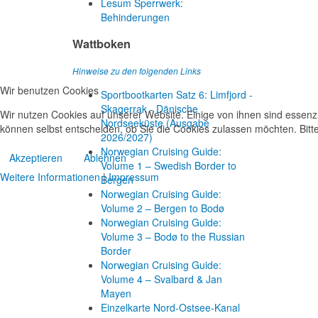
Lesum Sperrwerk:
Behinderungen
Wattboken
Hinweise zu den folgenden Links
Wir benutzen Cookies
Sportbootkarten Satz 6: Limfjord -
Skagerrak - Dänische
Wir nutzen Cookies auf unserer Website. Einige von ihnen sind essenzi
Nordseeküste (Ausgabe
können selbst entscheiden, ob Sie die Cookies zulassen möchten. Bitte
2026/2027)
Norwegian Cruising Guide:
Akzeptieren
Ablehnen
Volume 1 – Swedish Border to
Weitere Informationen
|
Impressum
Bergen
Norwegian Cruising Guide:
Volume 2 – Bergen to Bodø
Norwegian Cruising Guide:
Volume 3 – Bodø to the Russian
Border
Norwegian Cruising Guide:
Volume 4 – Svalbard & Jan
Mayen
Einzelkarte Nord-Ostsee-Kanal