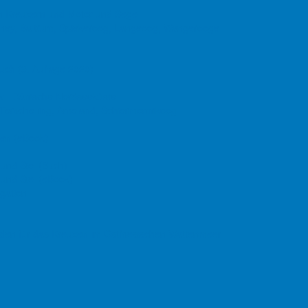
ger Beitrag: Bis zum Horizont und darüber hinaus: Zwischen Atlantik, Karibiktra
nen Kreuzern und Motor und Segel
r Beitrag: Vaarwijzer Het Kanaal: Vaargebieden tussen IJmuiden, de Scillies en 
derney, Baltrum, Spiekeroog, Langeoog, Wangerooge
uch
(9. Auflage
2020)
ak - Dänische Nordseeküste
, Terschelling, Ameland, Schiermonnikoog
den (eBook)
 und Siel (Buch)
 und Siel (eBook)
gation
faden für das Kreuzen im Ostfriesischen Wattenmeer