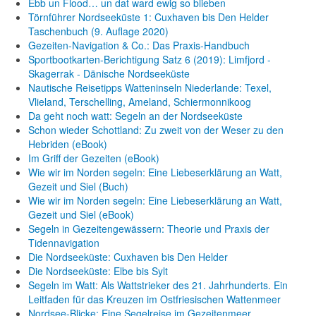
Ebb un Flood… un dat ward ewig so blieben
Törnführer Nordseeküste 1: Cuxhaven bis Den Helder
Taschenbuch
(9. Auflage
2020)
Gezeiten-Navigation & Co.: Das Praxis-Handbuch
Sportbootkarten-Berichtigung Satz 6 (2019): Limfjord -
Skagerrak - Dänische Nordseeküste
Nautische Reisetipps Watteninseln Niederlande: Texel,
Vlieland, Terschelling, Ameland, Schiermonnikoog
Da geht noch watt: Segeln an der Nordseeküste
Schon wieder Schottland: Zu zweit von der Weser zu den
Hebriden (eBook)
Im Griff der Gezeiten (eBook)
Wie wir im Norden segeln: Eine Liebeserklärung an Watt,
Gezeit und Siel (Buch)
Wie wir im Norden segeln: Eine Liebeserklärung an Watt,
Gezeit und Siel (eBook)
Segeln in Gezeitengewässern: Theorie und Praxis der
Tidennavigation
Die Nordseeküste: Cuxhaven bis Den Helder
Die Nordseeküste: Elbe bis Sylt
Segeln im Watt: Als Wattstrieker des 21. Jahrhunderts. Ein
Leitfaden für das Kreuzen im Ostfriesischen Wattenmeer
Nordsee-Blicke: Eine Segelreise im Gezeitenmeer