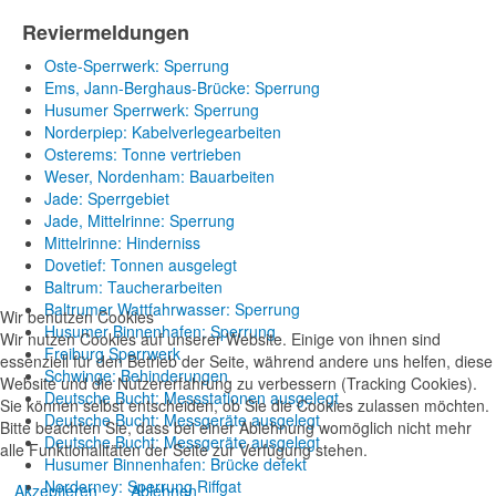
Reviermeldungen
Oste-Sperrwerk: Sperrung
Ems, Jann-Berghaus-Brücke: Sperrung
Husumer Sperrwerk: Sperrung
Norderpiep: Kabelverlegearbeiten
Osterems: Tonne vertrieben
Weser, Nordenham: Bauarbeiten
Jade: Sperrgebiet
Jade, Mittelrinne: Sperrung
Mittelrinne: Hinderniss
Dovetief: Tonnen ausgelegt
Baltrum: Taucherarbeiten
Baltrumer Wattfahrwasser: Sperrung
Wir benutzen Cookies
Husumer Binnenhafen: Sperrung
Wir nutzen Cookies auf unserer Website. Einige von ihnen sind
Freiburg Sperrwerk
essenziell für den Betrieb der Seite, während andere uns helfen, diese
Schwinge: Behinderungen
Website und die Nutzererfahrung zu verbessern (Tracking Cookies).
Deutsche Bucht: Messstationen ausgelegt
Sie können selbst entscheiden, ob Sie die Cookies zulassen möchten.
Deutsche Bucht: Messgeräte ausgelegt
Bitte beachten Sie, dass bei einer Ablehnung womöglich nicht mehr
Deutsche Bucht: Messgeräte ausgelegt
alle Funktionalitäten der Seite zur Verfügung stehen.
Husumer Binnenhafen: Brücke defekt
Norderney: Sperrung Riffgat
Akzeptieren
Ablehnen