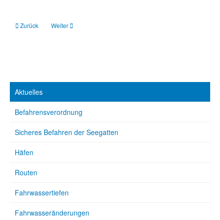
Vorheriger Beitrag: Spiekeroog: Rund 130 Freiwillige sammeln Müll ein
Nächster Beitrag: Wattenmeer: Erneuter Höchststand bei Kege
Zurück
Weiter
Aktuelles
Befahrensverordnung
Sicheres Befahren der Seegatten
Häfen
Routen
Fahrwassertiefen
Fahrwasseränderungen