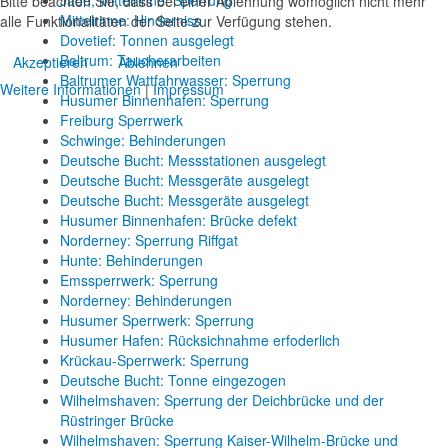
Jade, Mittelrinne: Sperrung
Bitte beachten Sie, dass bei einer Ablehnung womöglich nicht mehr
Mittelrinne: Hinderniss
alle Funktionalitäten der Seite zur Verfügung stehen.
Dovetief: Tonnen ausgelegt
Baltrum: Taucherarbeiten
Akzeptieren
Ablehnen
Baltrumer Wattfahrwasser: Sperrung
Weitere Informationen
|
Impressum
Husumer Binnenhafen: Sperrung
Freiburg Sperrwerk
Schwinge: Behinderungen
Deutsche Bucht: Messstationen ausgelegt
Deutsche Bucht: Messgeräte ausgelegt
Deutsche Bucht: Messgeräte ausgelegt
Husumer Binnenhafen: Brücke defekt
Norderney: Sperrung Riffgat
Hunte: Behinderungen
Emssperrwerk: Sperrung
Norderney: Behinderungen
Husumer Sperrwerk: Sperrung
Husumer Hafen: Rücksichnahme erfoderlich
Krückau-Sperrwerk: Sperrung
Deutsche Bucht: Tonne eingezogen
Wilhelmshaven: Sperrung der Deichbrücke und der
Rüstringer Brücke
Wilhelmshaven: Sperrung Kaiser-Wilhelm-Brücke und