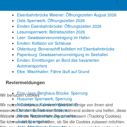
Neuigkeiten
Eisenbahnbrücke Weener: Öffnungszeiten August 2026
Oste-Sperrwerk: Öffnungszeiten 2026
Emden Eisenbahnbrücke: Öffnungszeiten 2026
Lesumsperrwerk: Betriebszeiten 2026
Leer: Gewässerverunreinigung im Hafen
Emden: Kollision vor Schleuse
Oldenburg: Binnenschiff kollidiert mit Eisenbahnbrücke
Papenburg: Gewässerverunreinigung im Seehafen
Emden: Ermittlungen an Bord des havarierten
Autotransporters
Elbe, Wischhafen: Fähre läuft auf Grund
Reviermeldungen
Ems, Jann-Berghaus-Brücke: Sperrung
Wir benutzen Cookies
Husumer Sperrwerk: Sperrung
Norderpiep: Kabelverlegearbeiten
Wir nutzen Cookies auf unserer Website. Einige von ihnen sind
Osterems: Tonne vertrieben
essenziell für den Betrieb der Seite, während andere uns helfen, diese
Weser, Nordenham: Bauarbeiten
Website und die Nutzererfahrung zu verbessern (Tracking Cookies).
Jade: Sperrgebiet
Sie können selbst entscheiden, ob Sie die Cookies zulassen möchten.