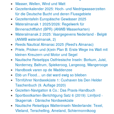
Wasser, Wellen, Wind und Watt
Gezeitenkalender 2025: Hoch- und Niedrigwasserzeiten
für die Deutsche Bucht und deren Flussgebiete
Gezeitentafeln Europäische Gewässer 2025
Wateralmanak 1 2025/2026: Regelwerk für
Binnenschifffahrt (BPR) (ANWB Wasserkarten)
Wateralmanak 2 2025: Vaargegevens Nederland - België
(ANWB wateralmanak, 2)
Reeds Nautical Almanac 2025 (Reed's Almanac)
Priele, Pricken und (k)ein Plan B: Erste Wege ins Watt mit
kleinen Kreuzern und Motor und Segel
Nautische Reisetipps Ostfriesische Inseln: Borkum, Juist,
Norderney, Baltrum, Spiekeroog, Langeoog, Wangerooge
Handboek varen op de Waddenzee
Ebb un Flood… un dat ward ewig so blieben
Törnführer Nordseeküste 1: Cuxhaven bis Den Helder
Taschenbuch
(9. Auflage
2020)
Gezeiten-Navigation & Co.: Das Praxis-Handbuch
Sportbootkarten-Berichtigung Satz 6 (2019): Limfjord -
Skagerrak - Dänische Nordseeküste
Nautische Reisetipps Watteninseln Niederlande: Texel,
Vlieland, Terschelling, Ameland, Schiermonnikoog