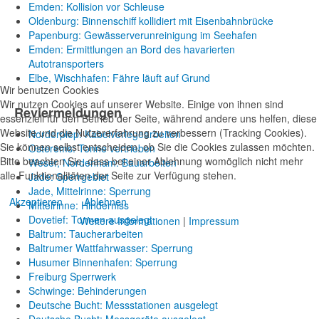
Emden: Kollision vor Schleuse
Oldenburg: Binnenschiff kollidiert mit Eisenbahnbrücke
Papenburg: Gewässerverunreinigung im Seehafen
Emden: Ermittlungen an Bord des havarierten
Autotransporters
Elbe, Wischhafen: Fähre läuft auf Grund
Wir benutzen Cookies
Wir nutzen Cookies auf unserer Website. Einige von ihnen sind
Reviermeldungen
essenziell für den Betrieb der Seite, während andere uns helfen, diese
Website und die Nutzererfahrung zu verbessern (Tracking Cookies).
Norderpiep: Kabelverlegearbeiten
Sie können selbst entscheiden, ob Sie die Cookies zulassen möchten.
Osterems: Tonne vertrieben
Bitte beachten Sie, dass bei einer Ablehnung womöglich nicht mehr
Weser, Nordenham: Bauarbeiten
alle Funktionalitäten der Seite zur Verfügung stehen.
Jade: Sperrgebiet
Jade, Mittelrinne: Sperrung
Akzeptieren
Ablehnen
Mittelrinne: Hinderniss
Dovetief: Tonnen ausgelegt
Weitere Informationen
|
Impressum
Baltrum: Taucherarbeiten
Baltrumer Wattfahrwasser: Sperrung
Husumer Binnenhafen: Sperrung
Freiburg Sperrwerk
Schwinge: Behinderungen
Deutsche Bucht: Messstationen ausgelegt