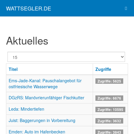
WATTSEGLER.DE
Aktuelles
Anzeige
#
Titel
Zugriffe
Ems-Jade-Kanal: Pauschalangebot für
Zugriffe: 5625
ostfriesische Wasserwege
DGzRS: Manövrierunfähiger Fischkutter
Zugriffe: 6676
Leda: Mindertiefen
Zugriffe: 10595
Juist: Baggerungen in Vorbereitung
Zugriffe: 3632
Emden: Auto im Hafenbecken
Zugriffe: 3843