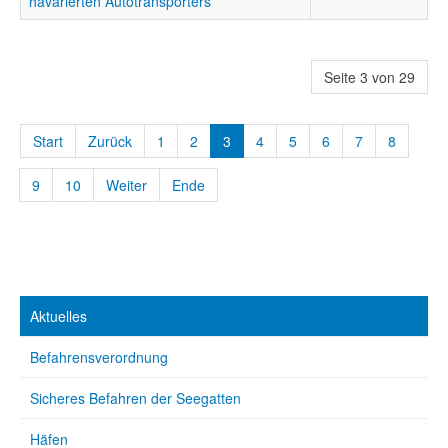
havarierten Autotransporters
Seite 3 von 29
Start
Zurück
1
2
3
4
5
6
7
8
9
10
Weiter
Ende
Aktuelles
Befahrensverordnung
Sicheres Befahren der Seegatten
Häfen