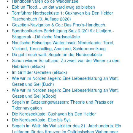
Handboek varen op de Waddenzee
Ebb un Flood… un dat ward ewig so blieben
Törnführer Nordseeküste 1: Cuxhaven bis Den Helder
Taschenbuch
(9. Auflage
2020)
Gezeiten-Navigation & Co.: Das Praxis-Handbuch
Sportbootkarten-Berichtigung Satz 6 (2019): Limfjord -
Skagerrak - Dänische Nordseeküste
Nautische Reisetipps Watteninseln Niederlande: Texel,
Vlieland, Terschelling, Ameland, Schiermonnikoog
Da geht noch watt: Segeln an der Nordseeküste
Schon wieder Schottland: Zu zweit von der Weser zu den
Hebriden (eBook)
Im Griff der Gezeiten (eBook)
Wie wir im Norden segeln: Eine Liebeserklärung an Watt,
Gezeit und Siel (Buch)
Wie wir im Norden segeln: Eine Liebeserklärung an Watt,
Gezeit und Siel (eBook)
Segeln in Gezeitengewässern: Theorie und Praxis der
Tidennavigation
Die Nordseeküste: Cuxhaven bis Den Helder
Die Nordseeküste: Elbe bis Sylt
Segeln im Watt: Als Wattstrieker des 21. Jahrhunderts. Ein
Leitfaden für das Kreuzen im Ostfriesischen Wattenmeer