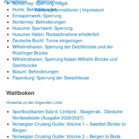
Akzeptieren
Ablehnen
Norderney: Sperrung Riffgat
Hunte: Behinderungen
Weitere Informationen
|
Impressum
Emssperrwerk: Sperrung
Norderney: Behinderungen
Husumer Sperrwerk: Sperrung
Husumer Hafen: Rücksichnahme erfoderlich
Deutsche Bucht: Tonne eingezogen
Wilhelmshaven: Sperrung der Deichbrücke und der
Rüstringer Brücke
Wilhelmshaven: Sperrung Kaiser-Wilhelm-Brücke und
Deichbrücke
Büsum: Behinderungen
Papenburg: Sperrung der Seeschleuse
Wattboken
Hinweise zu den folgenden Links
Sportbootkarten Satz 6: Limfjord - Skagerrak - Dänische
Nordseeküste (Ausgabe 2026/2027)
Norwegian Cruising Guide: Volume 1 – Swedish Border to
Bergen
Norwegian Cruising Guide: Volume 2 – Bergen to Bodø