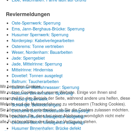
Reviermeldungen
Oste-Sperrwerk: Sperrung
Ems, Jann-Berghaus-Brücke: Sperrung
Husumer Sperrwerk: Sperrung
Norderpiep: Kabelverlegearbeiten
Osterems: Tonne vertrieben
Weser, Nordenham: Bauarbeiten
Jade: Sperrgebiet
Jade, Mittelrinne: Sperrung
Mittelrinne: Hinderniss
Dovetief: Tonnen ausgelegt
Baltrum: Taucherarbeiten
Wir benutzen Cookies
Baltrumer Wattfahrwasser: Sperrung
Wir nutzen Cookies auf unserer Website. Einige von ihnen sind
Husumer Binnenhafen: Sperrung
essenziell für den Betrieb der Seite, während andere uns helfen, diese
Freiburg Sperrwerk
Website und die Nutzererfahrung zu verbessern (Tracking Cookies).
Schwinge: Behinderungen
Sie können selbst entscheiden, ob Sie die Cookies zulassen möchten.
Deutsche Bucht: Messstationen ausgelegt
Bitte beachten Sie, dass bei einer Ablehnung womöglich nicht mehr
Deutsche Bucht: Messgeräte ausgelegt
alle Funktionalitäten der Seite zur Verfügung stehen.
Deutsche Bucht: Messgeräte ausgelegt
Husumer Binnenhafen: Brücke defekt