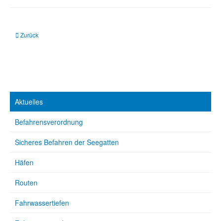
Vorheriger Beitrag: Dukegat: Sperrgebiet mit Stahlstangen
Zurück
Aktuelles
Befahrensverordnung
Sicheres Befahren der Seegatten
Häfen
Routen
Fahrwassertiefen