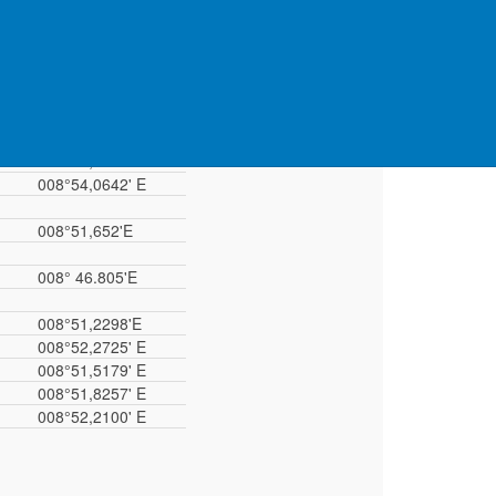
008°37,463'E
008°39,015'E
008°38.894'E
008°50,203'E
008°50,314'E
008°52,9439' E
008°53,4957' E
008°54,0642' E
008°51,652'E
008° 46.805'E
008°51,2298'E
008°52,2725' E
008°51,5179' E
008°51,8257' E
008°52,2100' E