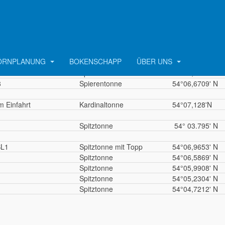
4
Spierentonne
54°06,302'N
 / Bl 2 m. Toppz.
Spitztonne
54°06,459'N
6
Spierentonne
54°06.753'N
Spitztonne
54°07,303'N
Spierentonne
54°07,553'N
ÖRNPLANUNG
BOKENSCHAPP
ÜBER UNS
4
Spierentonne
54°06,6957' N
6
Spierentonne
54°06,6840' N
8
Spierentonne
54°06,6709' N
 Einfahrt
Kardinaltonne
54°07,128'N
Spitztonne
54° 03.795' N
SL1
Spitztonne mit Topp
54°06,9653' N
Spitztonne
54°06,5869' N
Spitztonne
54°05,9908' N
Spitztonne
54°05,2304' N
Spitztonne
54°04,7212' N