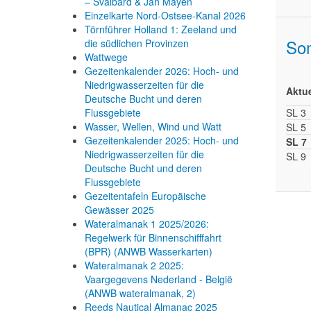
– Svalbard & Jan Mayen
Einzelkarte Nord-Ostsee-Kanal 2026
Törnführer Holland 1: Zeeland und
So
die südlichen Provinzen
Wattwege
Gezeitenkalender 2026: Hoch- und
Niedrigwasserzeiten für die
Aktu
Deutsche Bucht und deren
Flussgebiete
SL 3
Wasser, Wellen, Wind und Watt
SL 5
Gezeitenkalender 2025: Hoch- und
SL 7
Niedrigwasserzeiten für die
SL 9
Deutsche Bucht und deren
Flussgebiete
Gezeitentafeln Europäische
Gewässer 2025
Wateralmanak 1 2025/2026:
Regelwerk für Binnenschifffahrt
(BPR) (ANWB Wasserkarten)
Wateralmanak 2 2025:
Vaargegevens Nederland - België
(ANWB wateralmanak, 2)
Reeds Nautical Almanac 2025