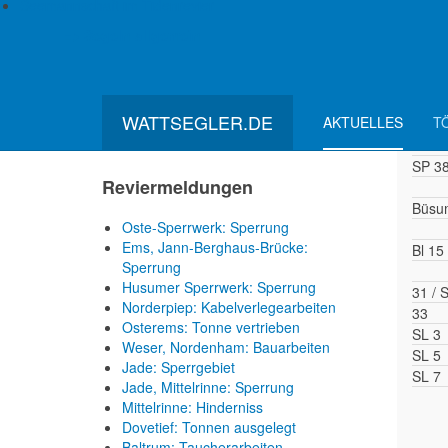
Seemannschaft im Tidenrevier
Gewässerverunreinigung im
SP 1
=> Segeln allgemein
Seehafen
SP 15
Emden: Ermittlungen an Bord des
SP 1
havarierten Autotransporters
29
Elbe, Wischhafen: Fähre läuft auf
30
Grund
WATTSEGLER.DE
AKTUELLES
T
SP 3
SP 3
SP 3
Reviermeldungen
Büsum
Oste-Sperrwerk: Sperrung
Ems, Jann-Berghaus-Brücke:
Bl 15
Sperrung
Husumer Sperrwerk: Sperrung
31 / 
Norderpiep: Kabelverlegearbeiten
33
Osterems: Tonne vertrieben
SL 3
Weser, Nordenham: Bauarbeiten
SL 5
Jade: Sperrgebiet
SL 7
Jade, Mittelrinne: Sperrung
Mittelrinne: Hinderniss
Dovetief: Tonnen ausgelegt
Baltrum: Taucherarbeiten