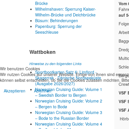
Brücke
Vom 0
Wilhelmshaven: Sperrung Kaiser-
Fahrw
Wilhelm-Brücke und Deichbrücke
auf 
Büsum: Behinderungen
Folg
Papenburg: Sperrung der
Seeschleuse
Arbei
Bagg
Dred
Wattboken
Multi
Hinweise zu den folgenden Links
Schl
Wir benutzen Cookies
Sportbootkarten Satz 6: Limfjord -
Wir nutzen Cookies auf unserer Website. Einige von ihnen sind essenzi
Barg
Skagerrak - Dänische Nordseeküste
können selbst entscheiden, ob Sie die Cookies zulassen möchten. Bitte
(Ausgabe 2026/2027)
Crewt
Norwegian Cruising Guide: Volume 1
Akzeptieren
Ablehnen
VSF 
– Swedish Border to Bergen
Norwegian Cruising Guide: Volume 2
VSF 
– Bergen to Bodø
VSF 
Norwegian Cruising Guide: Volume 3
– Bodø to the Russian Border
Hörbe
Norwegian Cruising Guide: Volume 4