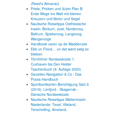
(Reed's Almanac)
Priele, Pricken und (k)ein Plan B:
Erste Wege ins Watt mit kleinen
Kreuzern und Motor und Segel
Nautische Reisetipps Ostfriesische
Inseln: Borkum, Juist, Norderney,
Baltrum, Spiekeroog, Langeoog,
Wangerooge
Handboek varen op de Waddenzee
Ebb un Flood… un dat ward ewig so
blieben
Törnführer Nordseeküste 1:
Cuxhaven bis Den Helder
Taschenbuch
(9. Auflage
2020)
Gezeiten-Navigation & Co.: Das
Praxis-Handbuch
Sportbootkarten-Berichtigung Satz 6
(2019): Limfjord - Skagerrak -
Dänische Nordseeküste
Nautische Reisetipps Watteninseln
Niederlande: Texel, Vlieland,
Terschelling, Ameland,