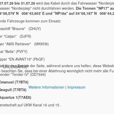
7.07.26 bis 31.07.26
wird das Kabel durch das Fahrwasser "Norderpie
asser "Norderpiep" nicht durchfahren werden.
Die Tonnen "NP17" auf
54°08,579' N 008°43,603' E und "NP18a" auf 54°08,187' N 008°44
ende Fahrzeuge kommen zum Einsatz:
tsschiff "Braune" (DHUY)
er "Catjan" (DJFR)
ger "AMS Retriever" (MKKH9)
cat "Bella" (PVFY)
epper "EN AVANT19" (PbQF)
ell für den Betrieb der Seite, während andere uns helfen, diese Websi
e "GREENBARGE"
 beachten Sie, dass bei einer Ablehnung womöglich nicht mehr alle Fun
ender "Tender IV" (DD7949)
Emanuel (T7BT6)
Weitere Informationen
|
Impressum
Seagull (T7BT8)
Aquarius 1(T7AE8)
reitschaft auf UKW Kanal 16 und 15 .