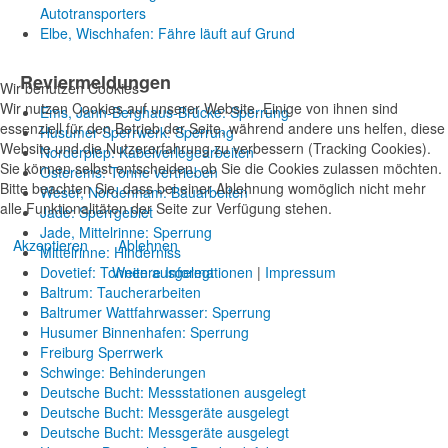
Autotransporters
Elbe, Wischhafen: Fähre läuft auf Grund
Reviermeldungen
Wir benutzen Cookies
Wir nutzen Cookies auf unserer Website. Einige von ihnen sind
Ems, Jann-Berghaus-Brücke: Sperrung
essenziell für den Betrieb der Seite, während andere uns helfen, diese
Husumer Sperrwerk: Sperrung
Website und die Nutzererfahrung zu verbessern (Tracking Cookies).
Norderpiep: Kabelverlegearbeiten
Sie können selbst entscheiden, ob Sie die Cookies zulassen möchten.
Osterems: Tonne vertrieben
Bitte beachten Sie, dass bei einer Ablehnung womöglich nicht mehr
Weser, Nordenham: Bauarbeiten
alle Funktionalitäten der Seite zur Verfügung stehen.
Jade: Sperrgebiet
Jade, Mittelrinne: Sperrung
Akzeptieren
Ablehnen
Mittelrinne: Hinderniss
Dovetief: Tonnen ausgelegt
Weitere Informationen
|
Impressum
Baltrum: Taucherarbeiten
Baltrumer Wattfahrwasser: Sperrung
Husumer Binnenhafen: Sperrung
Freiburg Sperrwerk
Schwinge: Behinderungen
Deutsche Bucht: Messstationen ausgelegt
Deutsche Bucht: Messgeräte ausgelegt
Deutsche Bucht: Messgeräte ausgelegt