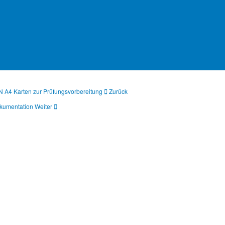
 wird hier fündig. Nicht trocken, nicht seicht –
 Seefahrt spielt sich zwischen Kombüse,
DIN A4 Karten zur Prüfungsvorbereitung
Zurück
Dokumentation
Weiter