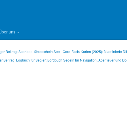
 nach salziger Luft, echten Geschichten und einer Prise Wahnsinn sehnt,
 herrlich schräg. Dieses Buch ist der Beweis: Das wahre Abenteuer der
ermann und kurioser Hafenkasse ab.
Über uns
ger Beitrag: Sportbootführerschein See - Core-Facts-Karten (2025): 3 laminierte 
er Beitrag: Logbuch für Segler: Bordbuch Segeln für Navigation, Abenteuer und 