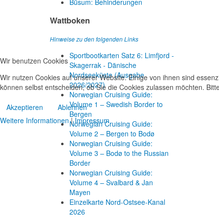
Büsum: Behinderungen
Wattboken
Hinweise zu den folgenden Links
Sportbootkarten Satz 6: Limfjord -
Wir benutzen Cookies
Skagerrak - Dänische
Nordseeküste (Ausgabe
Wir nutzen Cookies auf unserer Website. Einige von ihnen sind essenzi
2026/2027)
können selbst entscheiden, ob Sie die Cookies zulassen möchten. Bitte
Norwegian Cruising Guide:
Volume 1 – Swedish Border to
Akzeptieren
Ablehnen
Bergen
Weitere Informationen
|
Impressum
Norwegian Cruising Guide:
Volume 2 – Bergen to Bodø
Norwegian Cruising Guide:
Volume 3 – Bodø to the Russian
Border
Norwegian Cruising Guide:
Volume 4 – Svalbard & Jan
Mayen
Einzelkarte Nord-Ostsee-Kanal
2026