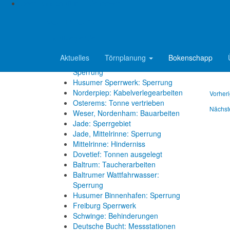
Elbe, Wischhafen: Fähre läuft auf
Seemannschaft im Tidenrevier
Grund
Wer sich
=> Segeln allgemein
sondern
Reviermeldungen
Klabaut
wattsegler.de
Oste-Sperrwerk: Sperrung
Aktuelles
Törnplanung
Bokenschapp
Ems, Jann-Berghaus-Brücke:
Sperrung
Husumer Sperrwerk: Sperrung
Norderpiep: Kabelverlegearbeiten
Vorheri
Osterems: Tonne vertrieben
Nächst
Weser, Nordenham: Bauarbeiten
Jade: Sperrgebiet
Jade, Mittelrinne: Sperrung
Mittelrinne: Hinderniss
Dovetief: Tonnen ausgelegt
Baltrum: Taucherarbeiten
Baltrumer Wattfahrwasser:
Sperrung
Husumer Binnenhafen: Sperrung
Freiburg Sperrwerk
Schwinge: Behinderungen
Deutsche Bucht: Messstationen