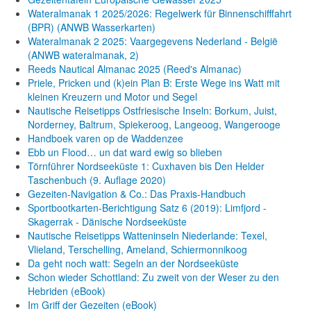
Wateralmanak 1 2025/2026: Regelwerk für Binnenschifffahrt
(BPR) (ANWB Wasserkarten)
Wateralmanak 2 2025: Vaargegevens Nederland - België
(ANWB wateralmanak, 2)
Reeds Nautical Almanac 2025 (Reed's Almanac)
Priele, Pricken und (k)ein Plan B: Erste Wege ins Watt mit
kleinen Kreuzern und Motor und Segel
Nautische Reisetipps Ostfriesische Inseln: Borkum, Juist,
Norderney, Baltrum, Spiekeroog, Langeoog, Wangerooge
Handboek varen op de Waddenzee
Ebb un Flood… un dat ward ewig so blieben
Törnführer Nordseeküste 1: Cuxhaven bis Den Helder
Taschenbuch
(9. Auflage
2020)
Gezeiten-Navigation & Co.: Das Praxis-Handbuch
Sportbootkarten-Berichtigung Satz 6 (2019): Limfjord -
Skagerrak - Dänische Nordseeküste
Nautische Reisetipps Watteninseln Niederlande: Texel,
Vlieland, Terschelling, Ameland, Schiermonnikoog
Da geht noch watt: Segeln an der Nordseeküste
Schon wieder Schottland: Zu zweit von der Weser zu den
Hebriden (eBook)
Im Griff der Gezeiten (eBook)