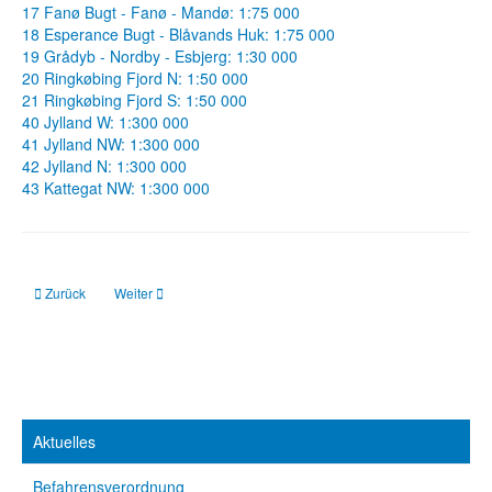
17 Fanø Bugt - Fanø - Mandø: 1:75 000
18 Esperance Bugt - Blåvands Huk: 1:75 000
19 Grådyb - Nordby - Esbjerg: 1:30 000
20 Ringkøbing Fjord N: 1:50 000
21 Ringkøbing Fjord S: 1:50 000
40 Jylland W: 1:300 000
41 Jylland NW: 1:300 000
42 Jylland N: 1:300 000
43 Kattegat NW: 1:300 000
Vorheriger Beitrag: Sportbootkarten Satz 5: Kattegat (Ausgabe 2026)
Nächster Beitrag: Sportbootkarten Satz 12: Ostküste Schweden
Zurück
Weiter
Aktuelles
Befahrensverordnung