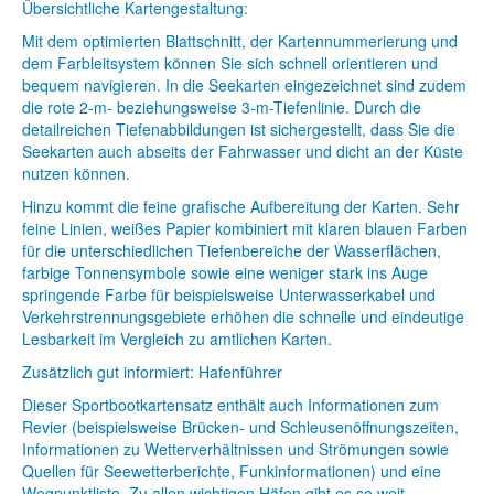
Übersichtliche Kartengestaltung:
Mit dem optimierten Blattschnitt, der Kartennummerierung und
dem Farbleitsystem können Sie sich schnell orientieren und
bequem navigieren. In die Seekarten eingezeichnet sind zudem
die rote 2-m- beziehungsweise 3-m-Tiefenlinie. Durch die
detailreichen Tiefenabbildungen ist sichergestellt, dass Sie die
Seekarten auch abseits der Fahrwasser und dicht an der Küste
nutzen können.
Hinzu kommt die feine grafische Aufbereitung der Karten. Sehr
feine Linien, weißes Papier kombiniert mit klaren blauen Farben
für die unterschiedlichen Tiefenbereiche der Wasserflächen,
farbige Tonnensymbole sowie eine weniger stark ins Auge
springende Farbe für beispielsweise Unterwasserkabel und
Verkehrstrennungsgebiete erhöhen die schnelle und eindeutige
Lesbarkeit im Vergleich zu amtlichen Karten.
Zusätzlich gut informiert: Hafenführer
Dieser Sportbootkartensatz enthält auch Informationen zum
Revier (beispielsweise Brücken- und Schleusenöffnungszeiten,
Informationen zu Wetterverhältnissen und Strömungen sowie
Quellen für Seewetterberichte, Funkinformationen) und eine
Wegpunktliste. Zu allen wichtigen Häfen gibt es so weit