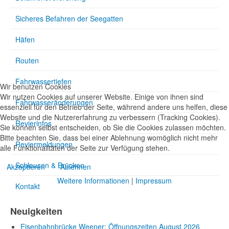
Sicheres Befahren der Seegatten
Häfen
Routen
Fahrwassertiefen
Wir benutzen Cookies
Wir nutzen Cookies auf unserer Website. Einige von ihnen sind
Fahrwasseränderungen
essenziell für den Betrieb der Seite, während andere uns helfen, diese
Website und die Nutzererfahrung zu verbessern (Tracking Cookies).
Revierinfos
Sie können selbst entscheiden, ob Sie die Cookies zulassen möchten.
Bitte beachten Sie, dass bei einer Ablehnung womöglich nicht mehr
Reviermeldungen
alle Funktionalitäten der Seite zur Verfügung stehen.
Schleusen & Brücken
Akzeptieren
Ablehnen
Weitere Informationen
|
Impressum
Kontakt
Neuigkeiten
Eisenbahnbrücke Weener: Öffnungszeiten August 2026