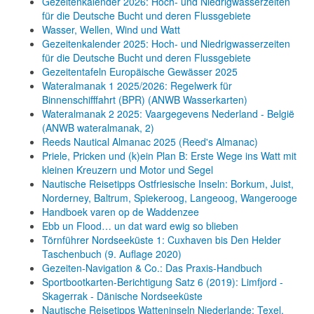
Gezeitenkalender 2026: Hoch- und Niedrigwasserzeiten
für die Deutsche Bucht und deren Flussgebiete
Wasser, Wellen, Wind und Watt
Gezeitenkalender 2025: Hoch- und Niedrigwasserzeiten
für die Deutsche Bucht und deren Flussgebiete
Gezeitentafeln Europäische Gewässer 2025
Wateralmanak 1 2025/2026: Regelwerk für
Binnenschifffahrt (BPR) (ANWB Wasserkarten)
Wateralmanak 2 2025: Vaargegevens Nederland - België
(ANWB wateralmanak, 2)
Reeds Nautical Almanac 2025 (Reed's Almanac)
Priele, Pricken und (k)ein Plan B: Erste Wege ins Watt mit
kleinen Kreuzern und Motor und Segel
Nautische Reisetipps Ostfriesische Inseln: Borkum, Juist,
Norderney, Baltrum, Spiekeroog, Langeoog, Wangerooge
Handboek varen op de Waddenzee
Ebb un Flood… un dat ward ewig so blieben
Törnführer Nordseeküste 1: Cuxhaven bis Den Helder
Taschenbuch
(9. Auflage
2020)
Gezeiten-Navigation & Co.: Das Praxis-Handbuch
Sportbootkarten-Berichtigung Satz 6 (2019): Limfjord -
Skagerrak - Dänische Nordseeküste
Nautische Reisetipps Watteninseln Niederlande: Texel,