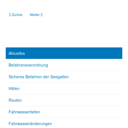
Vorheriger Beitrag: Digger Hamburg: Kleiner segeln, größer leben
Nächster Beitrag: Nonstop: Süchtig nach Segeln / Driven by the
Zurück
Weiter
Aktuelles
Befahrensverordnung
Sicheres Befahren der Seegatten
Häfen
Routen
Fahrwassertiefen
Fahrwasseränderungen