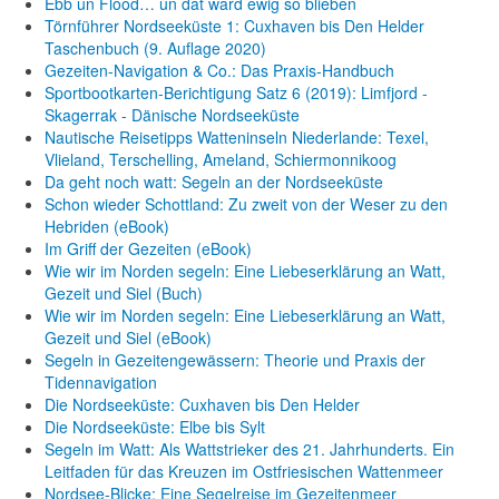
Ebb un Flood… un dat ward ewig so blieben
Törnführer Nordseeküste 1: Cuxhaven bis Den Helder
Taschenbuch
(9. Auflage
2020)
Gezeiten-Navigation & Co.: Das Praxis-Handbuch
Sportbootkarten-Berichtigung Satz 6 (2019): Limfjord -
Skagerrak - Dänische Nordseeküste
Nautische Reisetipps Watteninseln Niederlande: Texel,
Vlieland, Terschelling, Ameland, Schiermonnikoog
Da geht noch watt: Segeln an der Nordseeküste
Schon wieder Schottland: Zu zweit von der Weser zu den
Hebriden (eBook)
Im Griff der Gezeiten (eBook)
Wie wir im Norden segeln: Eine Liebeserklärung an Watt,
Gezeit und Siel (Buch)
Wie wir im Norden segeln: Eine Liebeserklärung an Watt,
Gezeit und Siel (eBook)
Segeln in Gezeitengewässern: Theorie und Praxis der
Tidennavigation
Die Nordseeküste: Cuxhaven bis Den Helder
Die Nordseeküste: Elbe bis Sylt
Segeln im Watt: Als Wattstrieker des 21. Jahrhunderts. Ein
Leitfaden für das Kreuzen im Ostfriesischen Wattenmeer
Nordsee-Blicke: Eine Segelreise im Gezeitenmeer