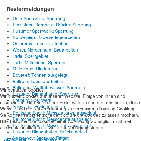
Reviermeldungen
Oste-Sperrwerk: Sperrung
Ems, Jann-Berghaus-Brücke: Sperrung
Husumer Sperrwerk: Sperrung
Norderpiep: Kabelverlegearbeiten
Osterems: Tonne vertrieben
Weser, Nordenham: Bauarbeiten
Jade: Sperrgebiet
Jade, Mittelrinne: Sperrung
Mittelrinne: Hinderniss
Dovetief: Tonnen ausgelegt
Baltrum: Taucherarbeiten
Baltrumer Wattfahrwasser: Sperrung
Wir benutzen Cookies
Husumer Binnenhafen: Sperrung
Wir nutzen Cookies auf unserer Website. Einige von ihnen sind
Freiburg Sperrwerk
essenziell für den Betrieb der Seite, während andere uns helfen, diese
Schwinge: Behinderungen
Website und die Nutzererfahrung zu verbessern (Tracking Cookies).
Deutsche Bucht: Messstationen ausgelegt
Sie können selbst entscheiden, ob Sie die Cookies zulassen möchten.
Deutsche Bucht: Messgeräte ausgelegt
Bitte beachten Sie, dass bei einer Ablehnung womöglich nicht mehr
Deutsche Bucht: Messgeräte ausgelegt
alle Funktionalitäten der Seite zur Verfügung stehen.
Husumer Binnenhafen: Brücke defekt
Norderney: Sperrung Riffgat
Akzeptieren
Ablehnen