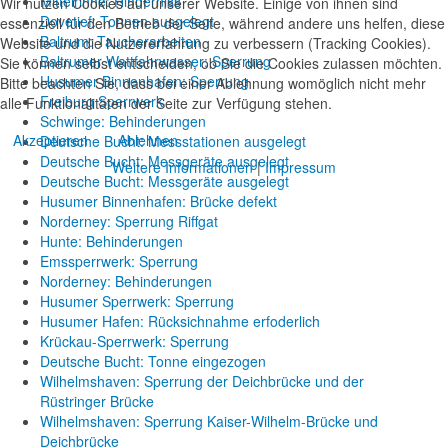
Mittelrinne: Hinderniss
Wir nutzen Cookies auf unserer Website. Einige von ihnen sind
Dovetief: Tonnen ausgelegt
essenziell für den Betrieb der Seite, während andere uns helfen, diese
Baltrum: Taucherarbeiten
Website und die Nutzererfahrung zu verbessern (Tracking Cookies).
Baltrumer Wattfahrwasser: Sperrung
Sie können selbst entscheiden, ob Sie die Cookies zulassen möchten.
Husumer Binnenhafen: Sperrung
Bitte beachten Sie, dass bei einer Ablehnung womöglich nicht mehr
Freiburg Sperrwerk
alle Funktionalitäten der Seite zur Verfügung stehen.
Schwinge: Behinderungen
Akzeptieren
Ablehnen
Deutsche Bucht: Messstationen ausgelegt
Deutsche Bucht: Messgeräte ausgelegt
Weitere Informationen
|
Impressum
Deutsche Bucht: Messgeräte ausgelegt
Husumer Binnenhafen: Brücke defekt
Norderney: Sperrung Riffgat
Hunte: Behinderungen
Emssperrwerk: Sperrung
Norderney: Behinderungen
Husumer Sperrwerk: Sperrung
Husumer Hafen: Rücksichnahme erfoderlich
Krückau-Sperrwerk: Sperrung
Deutsche Bucht: Tonne eingezogen
Wilhelmshaven: Sperrung der Deichbrücke und der
Rüstringer Brücke
Wilhelmshaven: Sperrung Kaiser-Wilhelm-Brücke und
Deichbrücke