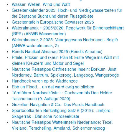
Wasser, Wellen, Wind und Watt
Gezeitenkalender 2025: Hoch- und Niedrigwasserzeiten für
die Deutsche Bucht und deren Flussgebiete
Gezeitentafeln Europäische Gewässer 2025
Wateralmanak 1 2025/2026: Regelwerk für Binnenschifffahrt
(BPR) (ANWB Wasserkarten)
Wateralmanak 2 2025: Vaargegevens Nederland - België
(ANWB wateralmanak, 2)
Reeds Nautical Almanac 2025 (Reed's Almanac)
Priele, Pricken und (k)ein Plan B: Erste Wege ins Watt mit
kleinen Kreuzern und Motor und Segel
Nautische Reisetipps Ostfriesische Inseln: Borkum, Juist,
Norderney, Baltrum, Spiekeroog, Langeoog, Wangerooge
Handboek varen op de Waddenzee
Ebb un Flood… un dat ward ewig so blieben
Törnführer Nordseeküste 1: Cuxhaven bis Den Helder
Taschenbuch
(9. Auflage
2020)
Gezeiten-Navigation & Co.: Das Praxis-Handbuch
Sportbootkarten-Berichtigung Satz 6 (2019): Limfjord -
Skagerrak - Dänische Nordseeküste
Nautische Reisetipps Watteninseln Niederlande: Texel,
Vlieland, Terschelling, Ameland, Schiermonnikoog